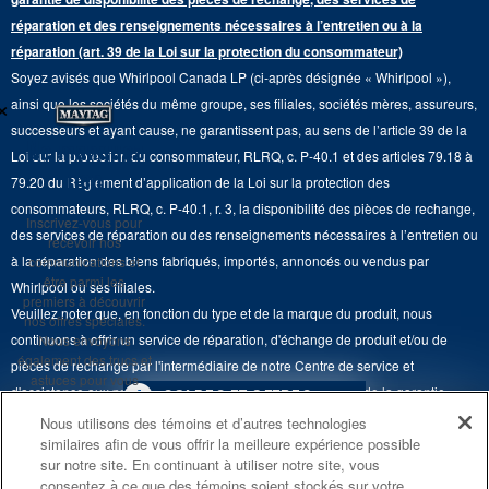
Pièces de rechange
Qualité Commerciale
réparation et des renseignements nécessaires à l’entretien ou à la
Fours muraux
À propos de nous
réparation (art. 39 de la Loi sur la protection du consommateur)
Aide sur les produits
Duos de Lessive
Tables de cuisson
Soyez avisés que Whirlpool Canada LP (ci-après désignée « Whirlpool »),
Monsieur Maytag
×
Suivre ma commande
ainsi que les sociétés du même groupe, ses filiales, sociétés mères, assureurs,
Hottes
Carrières
successeurs et ayant cause, ne garantissent pas, au sens de l’article 39 de la
Services de livraison et d'installation
Ne manquez
Loi sur la protection du consommateur, RLRQ, c. P-40.1 et des articles 79.18 à
Fours à micro-ondes
Renseignements relatifs aux rappels
rien
79.20 du Règlement d’application de la Loi sur la protection des
Retours et échanges
Lave-vaisselle et produits de nettoyage de cuisine
consommateurs, RLRQ, c. P-40.1, r. 3, la disponibilité des pièces de rechange,
Whirlpool et Corporation
Inscrivez-vous pour
Accessibilité
des services de réparation ou des renseignements nécessaires à l’entretien ou
recevoir nos
Whirlpool au Canada
à la réparation des biens fabriqués, importés, annoncés ou vendus par
communications et
Services d'abonnement
être parmi les
Whirlpool ou ses filiales.
premiers à découvrir
Veuillez noter que, en fonction du type et de la marque du produit, nous
Résidents du Québec
nos offres spéciales.
continuons à offrir un service de réparation, d'échange de produit et/ou de
Nous envoyons
également des trucs et
pièces de rechange par l'intermédiaire de notre Centre de service et
astuces pour vous
d'assistance aux propriétaires, sous réserve des conditions de la garantie
4
SOLDES ET OFFRES
aider à tirer le meilleur
limitée du fabricant. Pour plus d'informations, veuillez consulter les sites Web
parti de vos
Nous utilisons des témoins et d’autres technologies
électroménagers.
similaires afin de vous offrir la meilleure expérience possible
de nos différentes marques sous la rubrique « Service et assistance » ou
PROMOTION DES
ACTUELLEMENT
Finit le 8/26/26
sur notre site. En continuant à utiliser notre site, vous
ENSEMBLES DE CUISINE
DISPONIBLE
appeler le 1-800-807-6777. Pour InSinkErator, appelez le 1-800-561-1700.
consentez à ce que des témoins soient stockés sur votre