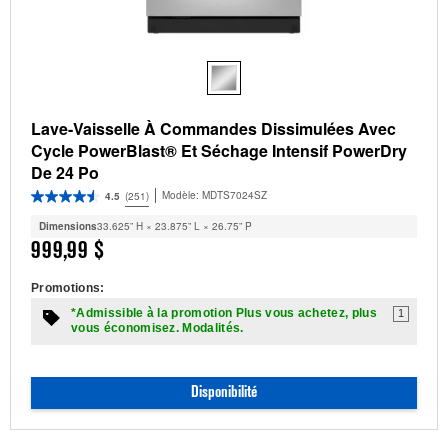
Lave-Vaisselle À Commandes Dissimulées Avec
Cycle PowerBlast® Et Séchage Intensif PowerDry
De 24 Po
Modèle:
MDTS7024SZ
4.5
(251)
Dimensions
33.625” H × 23.875” L × 26.75” P
999,99 $
Promotions:
*Admissible à la promotion Plus vous achetez, plus
1
vous économisez. Modalités.
Disponibilité