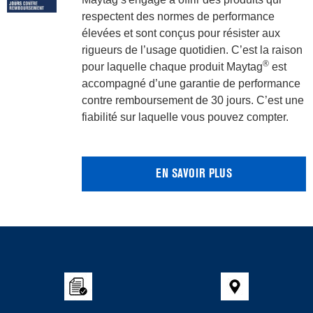
respectent des normes de performance
élevées et sont conçus pour résister aux
rigueurs de l’usage quotidien. C’est la raison
®
pour laquelle chaque produit Maytag
est
accompagné d’une garantie de performance
contre remboursement de 30 jours. C’est une
fiabilité sur laquelle vous pouvez compter.
EN SAVOIR PLUS
Item
added
to
the
compare