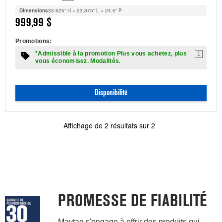
Dimensions
33.625” H × 23.875” L × 24.5” P
999,99 $
Promotions:
*Admissible à la promotion Plus vous achetez, plus
1
vous économisez. Modalités.
Disponibilité
Affichage de
2
résultats sur
2
PROMESSE DE FIABILITÉ
Maytag s'engage à offrir des produits qui