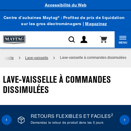
Accessibilité du Web
Centre d’aubaines Maytag
: Profitez de prix de liquidation
®
sur les gros électroménagers |
Magazinez
MENU
Lave-vaisselle à commandes dissimulées
vaisselle
Lave-vaisselle
LAVE-VAISSELLE À COMMANDES
DISSIMULÉES
2
RETOURS FLEXIBLES ET FACILES
Demandez le retour de produit dans les 5 jours