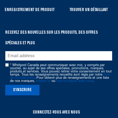
list,
you
ENREGISTREMENT DE PRODUIT
TROUVER UN DÉTAILLANT
can
find
it
at
RECEVEZ DES NOUVELLES SUR LES PRODUITS, DES OFFRES
the
SPÉCIALES ET PLUS
end
of
this
page
* Whirlpool Canada peut communiquer avec moi, y compris par
courriel, au sujet de ses offres spéciales, promotions, marques,
produits et services. Vous pouvez retirer votre consentement en tout
temps. Tous les renseignements recueillis sont régis par notre
Avis
de confidentialité
.Pour obtenir plus de renseignements et une liste
de nos marques,
cliquez ici
ou
communiquez avec nous
.
S'INSCRIRE
CONNECTEZ-VOUS AVEC NOUS