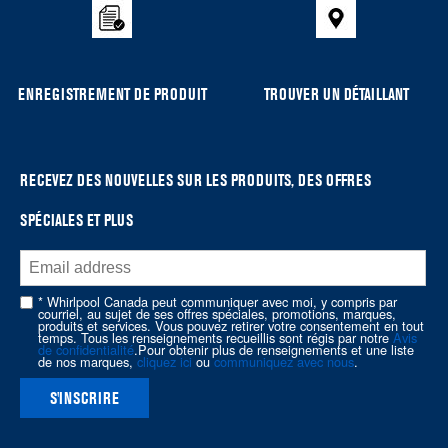
compare
list,
you
can
ENREGISTREMENT DE PRODUIT
TROUVER UN DÉTAILLANT
find
it
at
the
RECEVEZ DES NOUVELLES SUR LES PRODUITS, DES OFFRES
end
SPÉCIALES ET PLUS
of
this
page
* Whirlpool Canada peut communiquer avec moi, y compris par
courriel, au sujet de ses offres spéciales, promotions, marques,
produits et services. Vous pouvez retirer votre consentement en tout
temps. Tous les renseignements recueillis sont régis par notre
Avis
de confidentialité
.Pour obtenir plus de renseignements et une liste
de nos marques,
cliquez ici
ou
communiquez avec nous
.
S'INSCRIRE