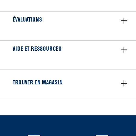
ÉVALUATIONS
AIDE ET RESSOURCES
TROUVER EN MAGASIN
Item
added
to
the