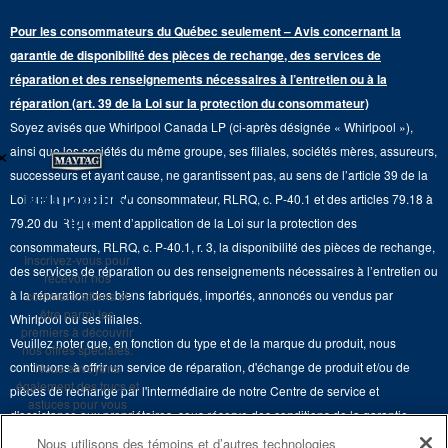
Programme d’abonnement aux filtres à eau
Presse et médias
Programmes de service prolongé
Pour les consommateurs du Québec seulement – Avis concernant la
Piédestaux de lessive
Cuisinières
Communiquez avec nous
garantie de disponibilité des pièces de rechange, des services de
Pièces de rechange
Qualité Commerciale
réparation et des renseignements nécessaires à l’entretien ou à la
Fours muraux
À propos de nous
réparation (art. 39 de la Loi sur la protection du consommateur)
Aide sur les produits
Duos de Lessive
Tables de cuisson
Soyez avisés que Whirlpool Canada LP (ci-après désignée « Whirlpool »),
Monsieur Maytag
×
Suivre ma commande
ainsi que les sociétés du même groupe, ses filiales, sociétés mères, assureurs,
Hottes
Carrières
successeurs et ayant cause, ne garantissent pas, au sens de l’article 39 de la
Services de livraison et d'installation
Ne manquez
Loi sur la protection du consommateur, RLRQ, c. P-40.1 et des articles 79.18 à
Fours à micro-ondes
Renseignements relatifs aux rappels
rien
79.20 du Règlement d’application de la Loi sur la protection des
Retours et échanges
Lave-vaisselle et produits de nettoyage de cuisine
consommateurs, RLRQ, c. P-40.1, r. 3, la disponibilité des pièces de rechange,
Whirlpool et Corporation
Inscrivez-vous pour
Accessibilité
des services de réparation ou des renseignements nécessaires à l’entretien ou
recevoir nos
Whirlpool au Canada
à la réparation des biens fabriqués, importés, annoncés ou vendus par
communications et
Services d'abonnement
être parmi les
Whirlpool ou ses filiales.
premiers à découvrir
Veuillez noter que, en fonction du type et de la marque du produit, nous
Résidents du Québec
nos offres spéciales.
continuons à offrir un service de réparation, d'échange de produit et/ou de
Nous envoyons
également des trucs et
pièces de rechange par l'intermédiaire de notre Centre de service et
astuces pour vous
d'assistance aux propriétaires, sous réserve des conditions de la garantie
aider à tirer le meilleur
limitée du fabricant. Pour plus d'informations, veuillez consulter les sites Web
parti de vos
Nous utilisons des témoins et d’autres technologies