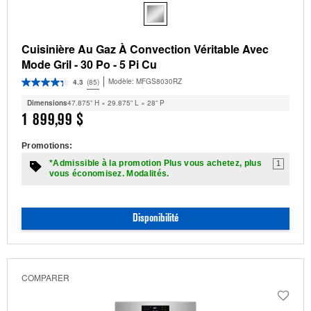
Cuisinière Au Gaz À Convection Véritable Avec
Mode Gril - 30 Po - 5 Pi Cu
Modèle:
MFGS8030RZ
4.3
(85)
Dimensions
47.875” H × 29.875” L × 28” P
1 899,99 $
Promotions:
*Admissible à la promotion Plus vous achetez, plus
1
vous économisez. Modalités.
Disponibilité
COMPARER