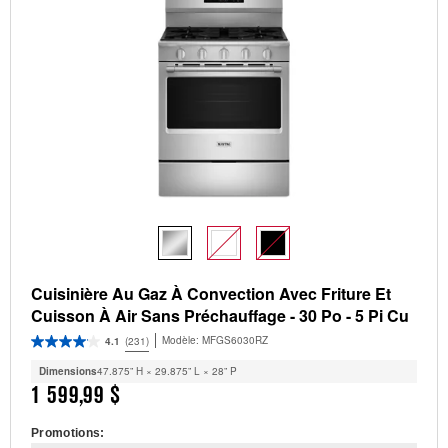
Cuisinière Au Gaz À Convection Avec Friture Et
Cuisson À Air Sans Préchauffage - 30 Po - 5 Pi Cu
Modèle:
MFGS6030RZ
4.1
(231)
Dimensions
47.875” H × 29.875” L × 28” P
1 599,99 $
Promotions: