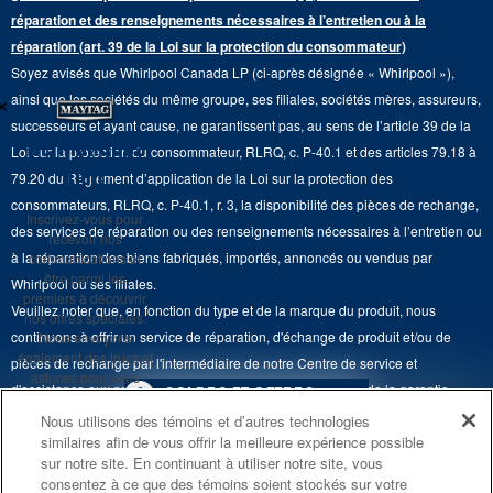
Pièces de rechange
Qualité Commerciale
réparation et des renseignements nécessaires à l’entretien ou à la
Fours muraux
À propos de nous
réparation (art. 39 de la Loi sur la protection du consommateur)
Aide sur les produits
Duos de Lessive
Tables de cuisson
Soyez avisés que Whirlpool Canada LP (ci-après désignée « Whirlpool »),
Monsieur Maytag
×
Suivre ma commande
ainsi que les sociétés du même groupe, ses filiales, sociétés mères, assureurs,
Hottes
Carrières
successeurs et ayant cause, ne garantissent pas, au sens de l’article 39 de la
Services de livraison et d'installation
Ne manquez
Loi sur la protection du consommateur, RLRQ, c. P-40.1 et des articles 79.18 à
Fours à micro-ondes
Renseignements relatifs aux rappels
rien
79.20 du Règlement d’application de la Loi sur la protection des
Retours et échanges
Lave-vaisselle et produits de nettoyage de cuisine
consommateurs, RLRQ, c. P-40.1, r. 3, la disponibilité des pièces de rechange,
Whirlpool et Corporation
Inscrivez-vous pour
Accessibilité
des services de réparation ou des renseignements nécessaires à l’entretien ou
recevoir nos
Whirlpool au Canada
à la réparation des biens fabriqués, importés, annoncés ou vendus par
communications et
Services d'abonnement
être parmi les
Whirlpool ou ses filiales.
premiers à découvrir
Veuillez noter que, en fonction du type et de la marque du produit, nous
Résidents du Québec
nos offres spéciales.
continuons à offrir un service de réparation, d'échange de produit et/ou de
Nous envoyons
également des trucs et
pièces de rechange par l'intermédiaire de notre Centre de service et
astuces pour vous
d'assistance aux propriétaires, sous réserve des conditions de la garantie
4
SOLDES ET OFFRES
aider à tirer le meilleur
limitée du fabricant. Pour plus d'informations, veuillez consulter les sites Web
parti de vos
Nous utilisons des témoins et d’autres technologies
électroménagers.
similaires afin de vous offrir la meilleure expérience possible
de nos différentes marques sous la rubrique « Service et assistance » ou
PROMOTION DES
ACTUELLEMENT
Finit le 8/26/26
sur notre site. En continuant à utiliser notre site, vous
ENSEMBLES DE CUISINE
DISPONIBLE
appeler le 1-800-807-6777. Pour InSinkErator, appelez le 1-800-561-1700.
consentez à ce que des témoins soient stockés sur votre
S'INSCRIRE