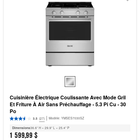
Cuisinière Électrique Coulissante Avec Mode Gril
Et Friture À Air Sans Préchauffage - 5.3 Pi Cu - 30
Po
Modèle:
YMSES7030SZ
3.5
(27)
Dimensions
36.6” H × 29.9” L × 25.4” P
1 599,99 $