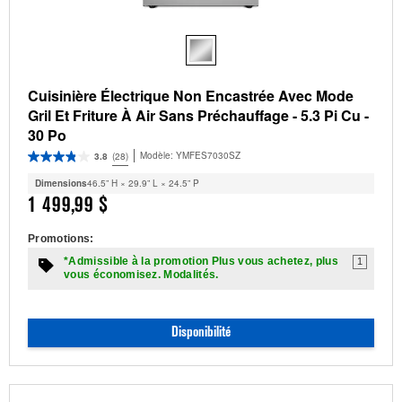
Cuisinière Électrique Non Encastrée Avec Mode
Gril Et Friture À Air Sans Préchauffage - 5.3 Pi Cu -
30 Po
Modèle:
YMFES7030SZ
3.8
(28)
Dimensions
46.5” H × 29.9” L × 24.5” P
1 499,99 $
Promotions:
*Admissible à la promotion Plus vous achetez, plus
1
vous économisez. Modalités.
Disponibilité