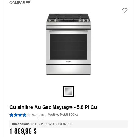
COMPARER
Cuisinière Au Gaz Maytag® - 5.8 Pi Cu
Modèle:
MGS8800PZ
4.0
(79)
Dimensions
36” H × 29.875” L × 28.875” P
1 899,99 $