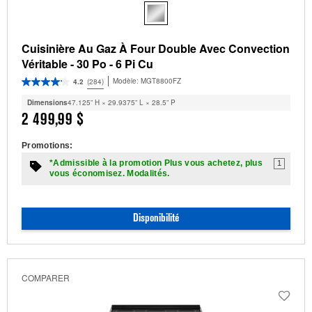
Cuisinière Au Gaz À Four Double Avec Convection
Véritable - 30 Po - 6 Pi Cu
Modèle:
MGT8800FZ
4.2
(284)
Dimensions
47.125” H × 29.9375” L × 28.5” P
2 499,99 $
Promotions:
*Admissible à la promotion Plus vous achetez, plus
1
vous économisez. Modalités.
Disponibilité
COMPARER