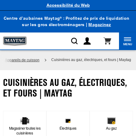
Accessibilité du Web
Centre d’aubaines Maytag
: Profitez de prix de liquidation
®
sur les gros électroménagers |
Magazinez
MENU
Cuisinières au gaz, électriques, et fours | Maytag
Appareils de cuisson
CUISINIÈRES AU GAZ, ÉLECTRIQUES,
ET FOURS | MAYTAG
Magasiner toutes les
Électriques
Au gaz
cuisinières