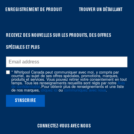
list,
you
ENREGISTREMENT DE PRODUIT
TROUVER UN DÉTAILLANT
can
find
it
at
RECEVEZ DES NOUVELLES SUR LES PRODUITS, DES OFFRES
the
SPÉCIALES ET PLUS
end
of
this
page
* Whirlpool Canada peut communiquer avec moi, y compris par
courriel, au sujet de ses offres spéciales, promotions, marques,
produits et services. Vous pouvez retirer votre consentement en tout
temps. Tous les renseignements recueillis sont régis par notre
Avis
de confidentialité
.Pour obtenir plus de renseignements et une liste
de nos marques,
cliquez ici
ou
communiquez avec nous
.
S'INSCRIRE
CONNECTEZ-VOUS AVEC NOUS