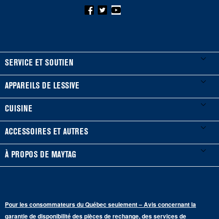
FOOTER
SERVICE ET SOUTIEN
Mes électroménagers
APPAREILS DE LESSIVE
Enregistrer un produit
Laveuses et sécheuses
CUISINE
Guides et documentation
Laveuses à chargement frontal
Réfrigérateurs
ACCESSOIRES ET AUTRES
Planifier une installation
Laveuses à chargement vertical
Portes françaises
Accessoires
À PROPOS DE MAYTAG
Planifier une réparation
Sécheuses au gaz
Congélateur inférieur
Filtres à eau pour réfrigérateur
Points de vente
Renseignements sur la garantie
Sécheuses électriques
Congélateur supérieur
Programme d’abonnement aux filtres à eau
Presse et médias
Programmes de service prolongé
Pour les consommateurs du Québec seulement – Avis concernant la
Piédestaux de lessive
Cuisinières
Communiquez avec nous
garantie de disponibilité des pièces de rechange, des services de