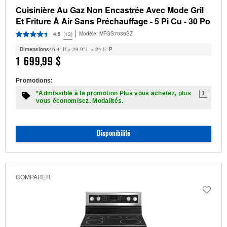
Cuisinière Au Gaz Non Encastrée Avec Mode Gril
Et Friture À Air Sans Préchauffage - 5 Pi Cu - 30 Po
Modèle:
MFGS7030SZ
4.5
(13)
Dimensions
46.4” H × 29.9” L × 24.5” P
1 699,99 $
Promotions:
*Admissible à la promotion Plus vous achetez, plus
1
vous économisez. Modalités.
Disponibilité
COMPARER