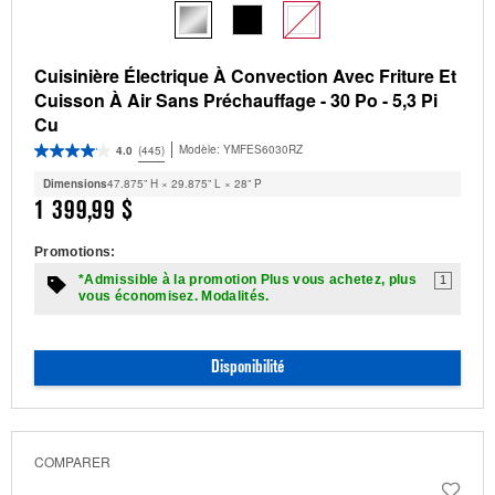
Cuisinière Électrique À Convection Avec Friture Et
Cuisson À Air Sans Préchauffage - 30 Po - 5,3 Pi
Cu
Modèle:
YMFES6030RZ
4.0
(445)
Dimensions
47.875” H × 29.875” L × 28” P
1 399,99 $
Promotions:
*Admissible à la promotion Plus vous achetez, plus
1
vous économisez. Modalités.
Disponibilité
COMPARER