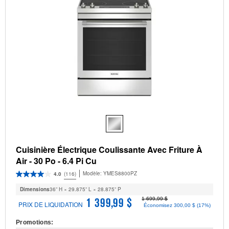
Cuisinière Électrique Coulissante Avec Friture À
Air - 30 Po - 6.4 Pi Cu
Modèle:
YMES8800PZ
4.0
(116)
Dimensions
36” H × 29.875” L × 28.875” P
1 699,99 $
1 399,99 $
PRIX DE LIQUIDATION
Économisez 300,00 $ (17%)
Promotions: