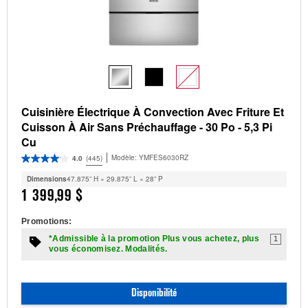
Cuisinière Électrique À Convection Avec Friture Et
Cuisson À Air Sans Préchauffage - 30 Po - 5,3 Pi
Cu
Modèle:
YMFES6030RZ
4.0
(445)
Dimensions
47.875” H × 29.875” L × 28” P
1 399,99 $
Promotions:
*Admissible à la promotion Plus vous achetez, plus
1
vous économisez. Modalités.
Disponibilité