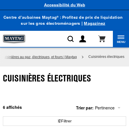
Accessibilité du Web
Centre d’aubaines Maytag
: Profitez de prix de liquidation
®
sur les gros électroménagers |
Magazinez
MENU
Cuisinières électriques
Cuisinières au gaz, électriques, et fours | Maytag
CUISINIÈRES ÉLECTRIQUES
6
Trier par:
Pertinence
Content
Changing
of
the
the
sort
Filtrer
page
by
has
option