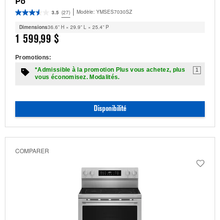
Po
Modèle:
YMSES7030SZ
3.5
(27)
Dimensions
36.6” H × 29.9” L × 25.4” P
1 599,99 $
Promotions:
*Admissible à la promotion Plus vous achetez, plus
1
vous économisez. Modalités.
Disponibilité
COMPARER