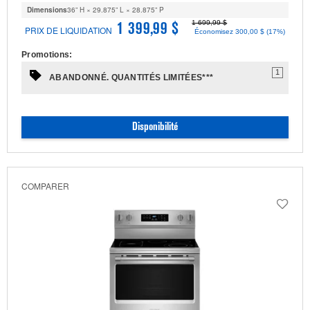
Dimensions
36” H × 29.875” L × 28.875” P
1 699,99 $
1 399,99 $
PRIX DE LIQUIDATION
Économisez 300,00 $ (17%)
Promotions:
1
ABANDONNÉ. QUANTITÉS LIMITÉES***
Disponibilité
COMPARER