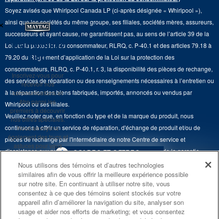
Duos de Lessive
Tables de cuisson
Soyez avisés que Whirlpool Canada LP (ci-après désignée « Whirlpool »),
Monsieur Maytag
×
Suivre ma commande
ainsi que les sociétés du même groupe, ses filiales, sociétés mères, assureurs,
Hottes
Carrières
successeurs et ayant cause, ne garantissent pas, au sens de l’article 39 de la
Services de livraison et d'installation
Ne manquez
Loi sur la protection du consommateur, RLRQ, c. P-40.1 et des articles 79.18 à
Fours à micro-ondes
Renseignements relatifs aux rappels
rien
79.20 du Règlement d’application de la Loi sur la protection des
Retours et échanges
Lave-vaisselle et produits de nettoyage de cuisine
consommateurs, RLRQ, c. P-40.1, r. 3, la disponibilité des pièces de rechange,
Whirlpool et Corporation
Inscrivez-vous pour
Accessibilité
des services de réparation ou des renseignements nécessaires à l’entretien ou
recevoir nos
Whirlpool au Canada
à la réparation des biens fabriqués, importés, annoncés ou vendus par
communications et
Services d'abonnement
être parmi les
Whirlpool ou ses filiales.
premiers à découvrir
Veuillez noter que, en fonction du type et de la marque du produit, nous
Résidents du Québec
nos offres spéciales.
continuons à offrir un service de réparation, d'échange de produit et/ou de
Nous envoyons
également des trucs et
pièces de rechange par l'intermédiaire de notre Centre de service et
astuces pour vous
d'assistance aux propriétaires, sous réserve des conditions de la garantie
4
SOLDES ET OFFRES
aider à tirer le meilleur
limitée du fabricant. Pour plus d'informations, veuillez consulter les sites Web
parti de vos
Nous utilisons des témoins et d’autres technologies
électroménagers.
similaires afin de vous offrir la meilleure expérience possible
de nos différentes marques sous la rubrique « Service et assistance » ou
PROMOTION DES
ACTUELLEMENT
Finit le 8/26/26
sur notre site. En continuant à utiliser notre site, vous
ENSEMBLES DE CUISINE
DISPONIBLE
appeler le 1-800-807-6777. Pour InSinkErator, appelez le 1-800-561-1700.
consentez à ce que des témoins soient stockés sur votre
S'INSCRIRE
ÉCONOMISEZ JUSQU’À 300 $*
CENTRE DE LIQ
appareil afin d’améliorer la navigation du site, analyser son
Ce marchand en ligne est situé au 200-6750, avenue Century, Mississauga
usage et aider nos efforts de marketing; et vous consentez
**Une fois que je
D’ÉLECTROMÉN
à l’achat de plusieurs électroménagers de
(Ontario) L5N 0B7. ®/TM © 2026 Maytag. Tous droits réservés.
m’inscris, Whirlpool