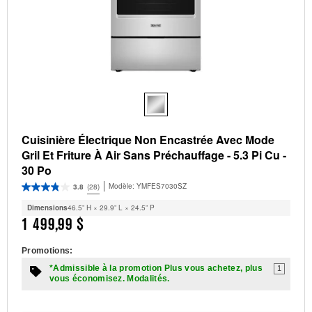
Cuisinière Électrique Non Encastrée Avec Mode
Gril Et Friture À Air Sans Préchauffage - 5.3 Pi Cu -
30 Po
Modèle:
YMFES7030SZ
3.8
(28)
Dimensions
46.5” H × 29.9” L × 24.5” P
1 499,99 $
Promotions:
*Admissible à la promotion Plus vous achetez, plus
1
vous économisez. Modalités.