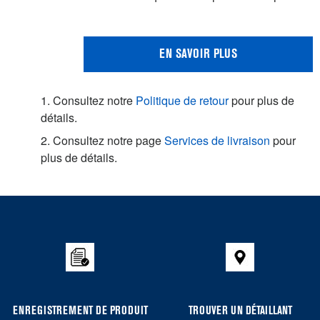
EN SAVOIR PLUS
1. Consultez notre
Politique de retour
pour plus de
détails.
2. Consultez notre page
Services de livraison
pour
plus de détails.
Item
added
to
the
compare
list,
you
ENREGISTREMENT DE PRODUIT
TROUVER UN DÉTAILLANT