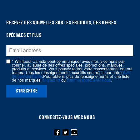
can
find
it
at
RECEVEZ DES NOUVELLES SUR LES PRODUITS, DES OFFRES
the
SPÉCIALES ET PLUS
end
of
this
page
* Whirlpool Canada peut communiquer avec moi, y compris par
courriel, au sujet de ses offres spéciales, promotions, marques,
produits et services. Vous pouvez retirer votre consentement en tout
temps. Tous les renseignements recueillis sont régis par notre
Avis
de confidentialité
.Pour obtenir plus de renseignements et une liste
de nos marques,
cliquez ici
ou
communiquez avec nous
.
S'INSCRIRE
CONNECTEZ-VOUS AVEC NOUS