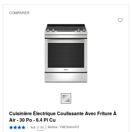
been
the
changed
page
COMPARER
will
refresh
updating
the
content
Cuisinière Électrique Coulissante Avec Friture À
Air - 30 Po - 6.4 Pi Cu
Modèle:
YMES8800PZ
4.0
(116)