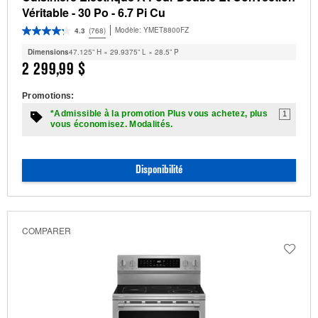
Véritable - 30 Po - 6.7 Pi Cu
Modèle:
YMET8800FZ
4.3
(768)
Dimensions
47.125” H × 29.9375” L × 28.5” P
2 299,99 $
Promotions:
*Admissible à la promotion Plus vous achetez, plus
1
vous économisez. Modalités.
Disponibilité
COMPARER