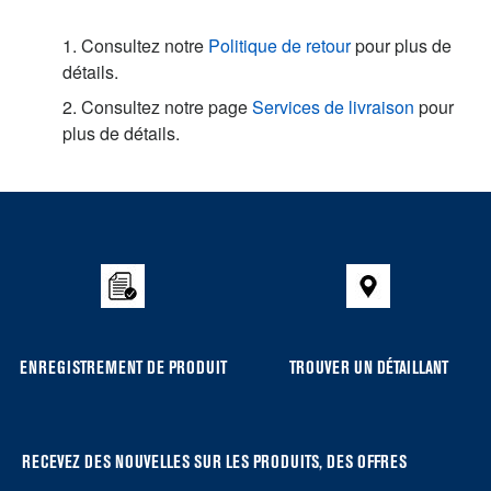
1. Consultez notre
Politique de retour
pour plus de
détails.
2. Consultez notre page
Services de livraison
pour
plus de détails.
Item
added
to
the
compare
list,
you
ENREGISTREMENT DE PRODUIT
TROUVER UN DÉTAILLANT
can
find
it
at
RECEVEZ DES NOUVELLES SUR LES PRODUITS, DES OFFRES