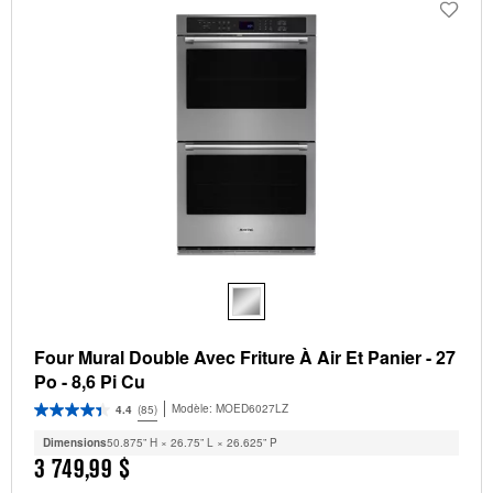
Four Mural Double Avec Friture À Air Et Panier - 27
Po - 8,6 Pi Cu
Modèle:
MOED6027LZ
4.4
(85)
Dimensions
50.875” H × 26.75” L × 26.625” P
3 749,99 $