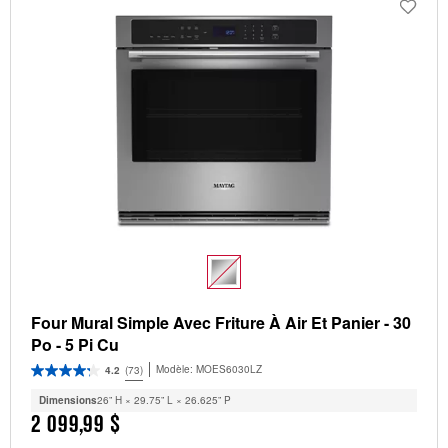
Four Mural Simple Avec Friture À Air Et Panier - 30
Po - 5 Pi Cu
Modèle:
MOES6030LZ
4.2
(73)
Dimensions
26” H × 29.75” L × 26.625” P
2 099,99 $