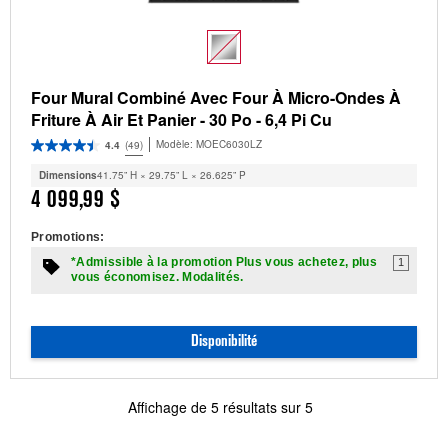
Four Mural Combiné Avec Four À Micro-Ondes À
Friture À Air Et Panier - 30 Po - 6,4 Pi Cu
Modèle:
MOEC6030LZ
4.4
(49)
Dimensions
41.75” H × 29.75” L × 26.625” P
4 099,99 $
Promotions:
*Admissible à la promotion Plus vous achetez, plus
1
vous économisez. Modalités.
Disponibilité
Affichage de
5
résultats sur
5