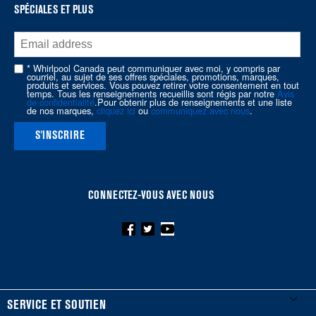
the
SPÉCIALES ET PLUS
end
of
this
page
* Whirlpool Canada peut communiquer avec moi, y compris par
courriel, au sujet de ses offres spéciales, promotions, marques,
produits et services. Vous pouvez retirer votre consentement en tout
temps. Tous les renseignements recueillis sont régis par notre
Avis
de confidentialité
.Pour obtenir plus de renseignements et une liste
de nos marques,
cliquez ici
ou
communiquez avec nous
.
S'INSCRIRE
CONNECTEZ-VOUS AVEC NOUS
FOOTER
SERVICE ET SOUTIEN