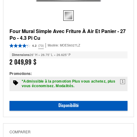
Four Mural Simple Avec Friture À Air Et Panier - 27
Po - 4.3 Pi Cu
Modèle:
MOES6027LZ
4.2
(73)
Dimensions
26” H × 26.75” L × 26.625” P
2 049,99 $
Promotions:
*Admissible à la promotion Plus vous achetez, plus
1
vous économisez. Modalités.
Disponibilité
COMPARER