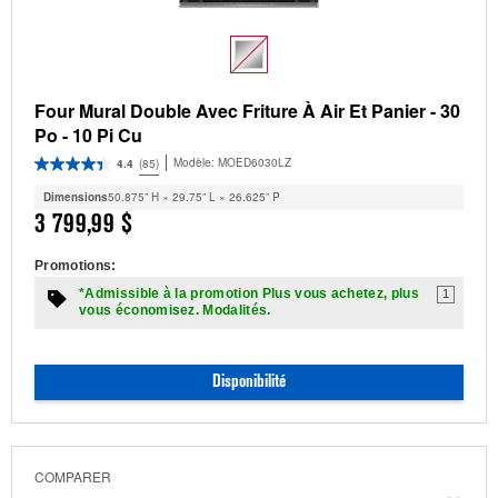
Four Mural Double Avec Friture À Air Et Panier - 30
Po - 10 Pi Cu
Modèle:
MOED6030LZ
4.4
(85)
Dimensions
50.875” H × 29.75” L × 26.625” P
3 799,99 $
Promotions:
*Admissible à la promotion Plus vous achetez, plus
1
vous économisez. Modalités.
Disponibilité
COMPARER