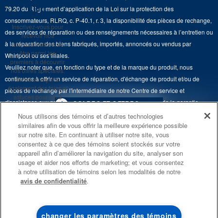
Renseignements relatifs aux rappels
rien
79.20 du Règlement d’application de la Loi sur la protection des
Retours et échanges
Lave-vaisselle et produits de nettoyage de cuisine
consommateurs, RLRQ, c. P-40.1, r. 3, la disponibilité des pièces de rechange,
Whirlpool et Corporation
Inscrivez-vous pour
Accessibilité
des services de réparation ou des renseignements nécessaires à l’entretien ou
recevoir nos
Whirlpool au Canada
à la réparation des biens fabriqués, importés, annoncés ou vendus par
communications et
Services d'abonnement
être parmi les
Whirlpool ou ses filiales.
premiers à découvrir
Veuillez noter que, en fonction du type et de la marque du produit, nous
Résidents du Québec
nos offres spéciales.
continuons à offrir un service de réparation, d'échange de produit et/ou de
Nous envoyons
également des trucs et
pièces de rechange par l'intermédiaire de notre Centre de service et
astuces pour vous
d'assistance aux propriétaires, sous réserve des conditions de la garantie
4
SOLDES ET OFFRES
aider à tirer le meilleur
limitée du fabricant. Pour plus d'informations, veuillez consulter les sites Web
parti de vos
Nous utilisons des témoins et d’autres technologies
électroménagers.
similaires afin de vous offrir la meilleure expérience possible
de nos différentes marques sous la rubrique « Service et assistance » ou
PROMOTION DES
ACTUELLEMENT
Finit le 8/26/26
sur notre site. En continuant à utiliser notre site, vous
ENSEMBLES DE CUISINE
DISPONIBLE
appeler le 1-800-807-6777. Pour InSinkErator, appelez le 1-800-561-1700.
consentez à ce que des témoins soient stockés sur votre
S'INSCRIRE
ÉCONOMISEZ JUSQU’À 300 $*
CENTRE DE LIQ
appareil afin d’améliorer la navigation du site, analyser son
Ce marchand en ligne est situé au 200-6750, avenue Century, Mississauga
usage et aider nos efforts de marketing; et vous consentez
**Une fois que je
D’ÉLECTROMÉN
à l’achat de plusieurs électroménagers de
(Ontario) L5N 0B7. ®/TM © 2026 Maytag. Tous droits réservés.
m’inscris, Whirlpool
à notre utilisation de témoins selon les modalités de notre
®
cuisine admissibles Maytag
Canada peut
avis de confidentialité
.
communiquer avec moi,
Économisez sur les 
Conditions d’utilisation
Avis de confidentialité
Plan du site
y compris par courriel,
liquidation!
au sujet de ses offres
spéciales, événements
Communiquez avec nous
exclusifs, marques,
changer les paramètres des témoins