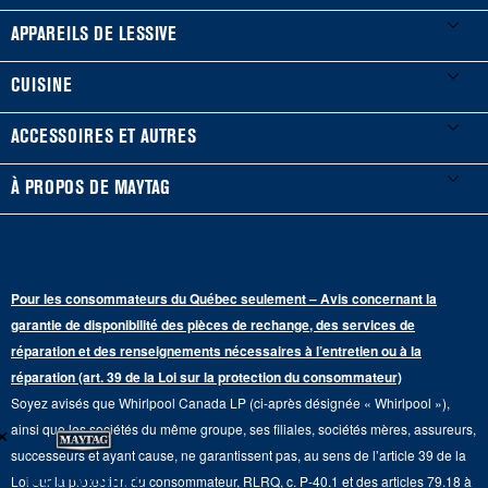
Mes électroménagers
APPAREILS DE LESSIVE
Enregistrer un produit
Laveuses et sécheuses
CUISINE
Guides et documentation
Laveuses à chargement frontal
Réfrigérateurs
ACCESSOIRES ET AUTRES
Planifier une installation
Laveuses à chargement vertical
Portes françaises
Accessoires
À PROPOS DE MAYTAG
Planifier une réparation
Sécheuses au gaz
Congélateur inférieur
Filtres à eau pour réfrigérateur
Points de vente
Renseignements sur la garantie
Sécheuses électriques
Congélateur supérieur
Programme d’abonnement aux filtres à eau
Presse et médias
Programmes de service prolongé
Pour les consommateurs du Québec seulement – Avis concernant la
Piédestaux de lessive
Cuisinières
Communiquez avec nous
garantie de disponibilité des pièces de rechange, des services de
Pièces de rechange
Qualité Commerciale
réparation et des renseignements nécessaires à l’entretien ou à la
Fours muraux
À propos de nous
réparation (art. 39 de la Loi sur la protection du consommateur)
Aide sur les produits
Duos de Lessive
Tables de cuisson
Soyez avisés que Whirlpool Canada LP (ci-après désignée « Whirlpool »),
Monsieur Maytag
×
Suivre ma commande
ainsi que les sociétés du même groupe, ses filiales, sociétés mères, assureurs,
Hottes
Carrières
successeurs et ayant cause, ne garantissent pas, au sens de l’article 39 de la
Services de livraison et d'installation
Ne manquez
Loi sur la protection du consommateur, RLRQ, c. P-40.1 et des articles 79.18 à
Fours à micro-ondes