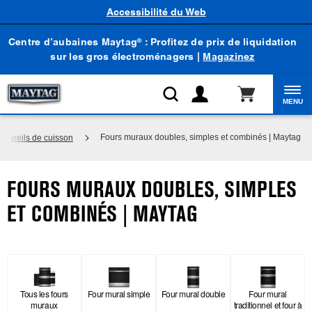
Accessibilité du Web
Centre d’aubaines Maytag
: Profitez de prix de liquidation
®
sur les gros électroménagers |
Magazinez
MENU
Fours muraux doubles, simples et combinés | Maytag
ppareils de cuisson
FOURS MURAUX DOUBLES, SIMPLES
ET COMBINÉS | MAYTAG
Tous les fours
Four mural simple
Four mural double
Four mural
muraux
traditionnel et four à