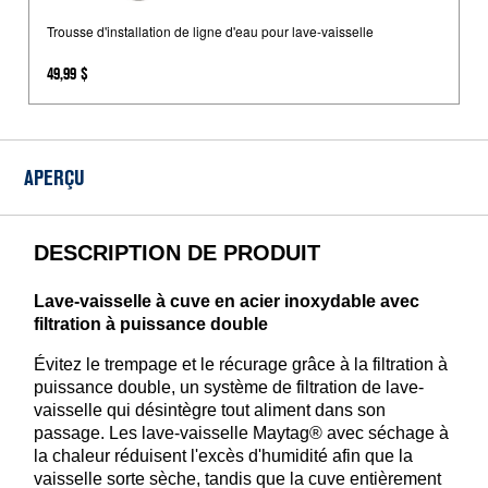
d'installation
de
Trousse d'installation de ligne d'eau pour lave-vaisselle
ligne
49,99 $
d'eau
pour
lave-
vaisselle
APERÇU
DESCRIPTION DE PRODUIT
Lave-vaisselle à cuve en acier inoxydable avec
filtration à puissance double
Évitez le trempage et le récurage grâce à la filtration à
puissance double, un système de filtration de lave-
vaisselle qui désintègre tout aliment dans son
passage. Les lave-vaisselle Maytag® avec séchage à
la chaleur réduisent l'excès d'humidité afin que la
vaisselle sorte sèche, tandis que la cuve entièrement