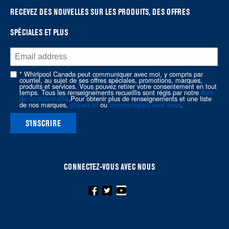
the
RECEVEZ DES NOUVELLES SUR LES PRODUITS, DES OFFRES
end
SPÉCIALES ET PLUS
of
this
page
* Whirlpool Canada peut communiquer avec moi, y compris par
courriel, au sujet de ses offres spéciales, promotions, marques,
produits et services. Vous pouvez retirer votre consentement en tout
temps. Tous les renseignements recueillis sont régis par notre
Avis
de confidentialité
.Pour obtenir plus de renseignements et une liste
de nos marques,
cliquez ici
ou
communiquez avec nous
.
S'INSCRIRE
CONNECTEZ-VOUS AVEC NOUS