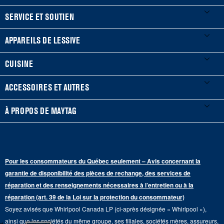
FOOTER
SERVICE ET SOUTIEN
Mes électroménagers
APPAREILS DE LESSIVE
Enregistrer un produit
Laveuses et sécheuses
CUISINE
Guides et documentation
Laveuses à chargement frontal
Réfrigérateurs
ACCESSOIRES ET AUTRES
Planifier une installation
Laveuses à chargement vertical
Portes françaises
Accessoires
À PROPOS DE MAYTAG
Planifier une réparation
Sécheuses au gaz
Congélateur inférieur
Filtres à eau pour réfrigérateur
Points de vente
Renseignements sur la garantie
Sécheuses électriques
Congélateur supérieur
Programme d’abonnement aux filtres à eau
Presse et médias
Programmes de service prolongé
Pour les consommateurs du Québec seulement – Avis concernant la
Piédestaux de lessive
Cuisinières
Communiquez avec nous
garantie de disponibilité des pièces de rechange, des services de
Pièces de rechange
Qualité Commerciale
réparation et des renseignements nécessaires à l’entretien ou à la
Fours muraux
À propos de nous
réparation (art. 39 de la Loi sur la protection du consommateur)
Aide sur les produits
Duos de Lessive
Tables de cuisson
Soyez avisés que Whirlpool Canada LP (ci-après désignée « Whirlpool »),
Monsieur Maytag
×
Suivre ma commande
ainsi que les sociétés du même groupe, ses filiales, sociétés mères, assureurs,