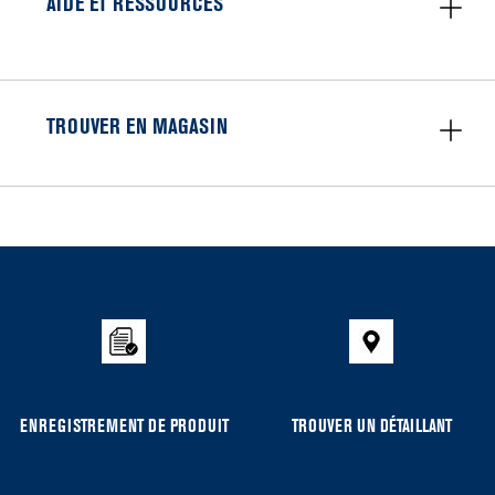
AIDE ET RESSOURCES
TROUVER EN MAGASIN
Item
added
to
the
compare
list,
you
can
ENREGISTREMENT DE PRODUIT
TROUVER UN DÉTAILLANT
find
it
at