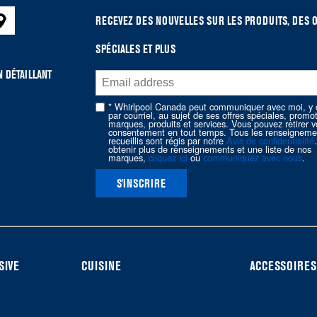
RECEVEZ DES NOUVELLES SUR LES PRODUITS, DES 
SPÉCIALES ET PLUS
 DÉTAILLANT
* Whirlpool Canada peut communiquer avec moi, y 
par courriel, au sujet de ses offres spéciales, promo
marques, produits et services. Vous pouvez retirer v
consentement en tout temps. Tous les renseigneme
recueillis sont régis par notre
Avis de confidentialité
obtenir plus de renseignements et une liste de nos
marques,
cliquez ici
ou
communiquez avec nous
.
S'INSCRIRE
SIVE
CUISINE
ACCESSOIRES