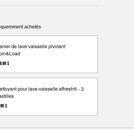
fréquemment achetés
anier de lave-vaisselle pivotant
pin&Load
9,99 $
ettoyant pour lave-vaisselle affresh® - 3
astilles
,99 $