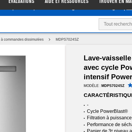
ÉVALUATIONS
AIDE ET RESSOURCES
TROUVER EN MA
tez de prix de liquidation sur les gros électroménagers |
Ma
e à commandes dissimulées
MDPS7024SZ
Lave-vaissell
avec cycle Po
intensif Powe
MODÈLE :
MDPS7024SZ
CARACTÉRISTIQU
-
•
Cycle PowerBlast®
•
Filtration à puissanc
•
Performance de séch
•
Panier de 3ᵉ niveau 
•