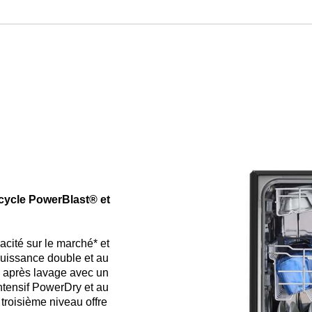
3
pastilles
cycle PowerBlast® et
acité sur le marché* et
 puissance double et au
 après lavage avec un
tensif PowerDry et au
troisième niveau offre