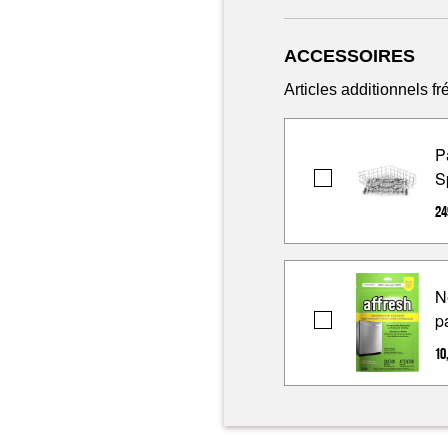
ACCESSOIRES
Articles additionnels 
P
S
Panier
de
24
lave-
vaisselle
pivotant
N
Spin&Load
p
Nettoyant
pour
10
lave-
vaisselle
affresh®
-