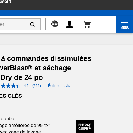
GASIN
gazinez
Accessibilité du Web
MENU
e à commandes dissimulées
werBlast® et séchage
rDry de 24 po
4.5
(255)
Écrire un avis
ES CLÉS
e double
age améliorée de 99 %*
avec zone de lavage