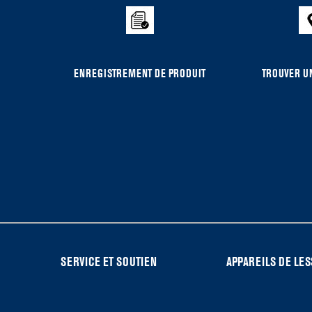
the
compare
list,
you
can
ENREGISTREMENT DE PRODUIT
TROUVER UN
find
it
at
the
end
of
this
page
FOOTER
SERVICE ET SOUTIEN
APPAREILS DE LES