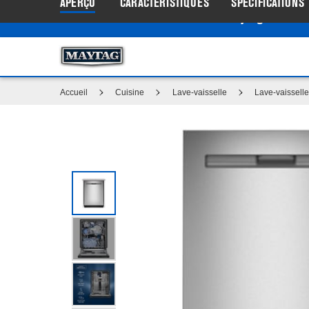
APERÇU
CARACTÉRISTIQUES
SPÉCIFICATIONS
Centre d’aubaines Maytag
: Profi
®
Accueil
Cuisine
Lave-vaisselle
Lave-vaissell