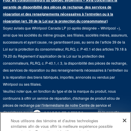
Pour les consommateurs du Québec seulement – Avis concernant la
Piédestaux de lessive
Cuisinières
Communiquez avec nous
garantie de disponibilité des pièces de rechange, des services de
Pièces de rechange
Qualité Commerciale
réparation et des renseignements nécessaires à l’entretien ou à la
Fours muraux
À propos de nous
réparation (art. 39 de la Loi sur la protection du consommateur)
Aide sur les produits
Duos de Lessive
Tables de cuisson
Soyez avisés que Whirlpool Canada LP (ci-après désignée « Whirlpool »),
Monsieur Maytag
Suivre ma commande
ainsi que les sociétés du même groupe, ses filiales, sociétés mères, assureurs,
Hottes
Carrières
successeurs et ayant cause, ne garantissent pas, au sens de l’article 39 de la
Services de livraison et d'installation
Loi sur la protection du consommateur, RLRQ, c. P-40.1 et des articles 79.18 à
Fours à micro-ondes
Renseignements relatifs aux rappels
79.20 du Règlement d’application de la Loi sur la protection des
Retours et échanges
Lave-vaisselle et produits de nettoyage de cuisine
consommateurs, RLRQ, c. P-40.1, r. 3, la disponibilité des pièces de rechange,
Whirlpool et Corporation
Accessibilité
des services de réparation ou des renseignements nécessaires à l’entretien ou
Whirlpool au Canada
à la réparation des biens fabriqués, importés, annoncés ou vendus par
Services d'abonnement
Whirlpool ou ses filiales.
Veuillez noter que, en fonction du type et de la marque du produit, nous
Résidents du Québec
continuons à offrir un service de réparation, d'échange de produit et/ou de
pièces de rechange par l'intermédiaire de notre Centre de service et
d'assistance aux propriétaires, sous réserve des conditions de la garantie
4
SOLDES ET OFFRES
limitée du fabricant. Pour plus d'informations, veuillez consulter les sites Web
Nous utilisons des témoins et d’autres technologies
similaires afin de vous offrir la meilleure expérience possible
de nos différentes marques sous la rubrique « Service et assistance » ou
PROMOTION DES
ACTUELLEMENT
Finit le 8/26/26