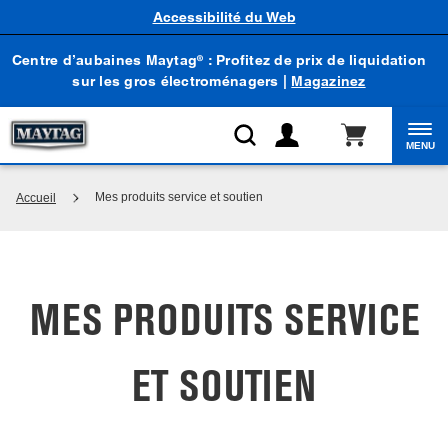
Accessibilité du Web
Centre d’aubaines Maytag
: Profitez de prix de liquidation
®
sur les gros électroménagers |
Magazinez
MENU
Mes produits service et soutien
Accueil
MES PRODUITS SERVICE
ET SOUTIEN