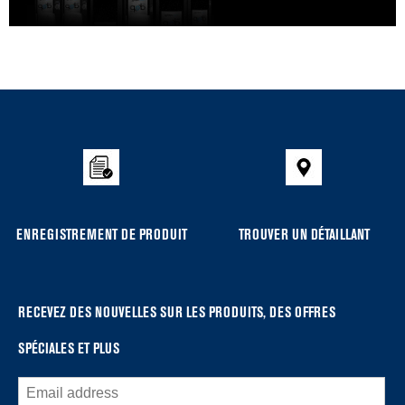
Item
added
to
the
compare
list,
you
ENREGISTREMENT DE PRODUIT
TROUVER UN DÉTAILLANT
can
find
it
at
RECEVEZ DES NOUVELLES SUR LES PRODUITS, DES OFFRES
the
SPÉCIALES ET PLUS
end
of
this