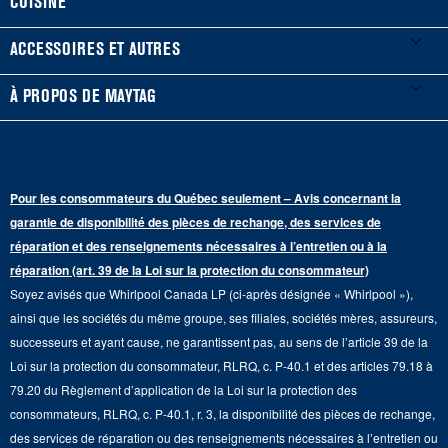
CUISINE
Guides et documentation
Laveuses à chargement frontal
Réfrigérateurs
ACCESSOIRES ET AUTRES
Planifier une installation
Laveuses à chargement vertical
Portes françaises
Accessoires
À PROPOS DE MAYTAG
Planifier une réparation
Sécheuses au gaz
Congélateur inférieur
Filtres à eau pour réfrigérateur
Points de vente
Renseignements sur la garantie
Sécheuses électriques
Congélateur supérieur
Programme d’abonnement aux filtres à eau
Presse et médias
Programmes de service prolongé
Pour les consommateurs du Québec seulement – Avis concernant la
Piédestaux de lessive
Cuisinières
Communiquez avec nous
garantie de disponibilité des pièces de rechange, des services de
Pièces de rechange
Qualité Commerciale
réparation et des renseignements nécessaires à l’entretien ou à la
Fours muraux
À propos de nous
réparation (art. 39 de la Loi sur la protection du consommateur)
Aide sur les produits
Duos de Lessive
Tables de cuisson
Soyez avisés que Whirlpool Canada LP (ci-après désignée « Whirlpool »),
Monsieur Maytag
Suivre ma commande
ainsi que les sociétés du même groupe, ses filiales, sociétés mères, assureurs,
Hottes
Carrières
successeurs et ayant cause, ne garantissent pas, au sens de l’article 39 de la
Services de livraison et d'installation
Loi sur la protection du consommateur, RLRQ, c. P-40.1 et des articles 79.18 à
Fours à micro-ondes
Renseignements relatifs aux rappels
79.20 du Règlement d’application de la Loi sur la protection des
Retours et échanges
Lave-vaisselle et produits de nettoyage de cuisine
consommateurs, RLRQ, c. P-40.1, r. 3, la disponibilité des pièces de rechange,
Whirlpool et Corporation
Accessibilité
des services de réparation ou des renseignements nécessaires à l’entretien ou