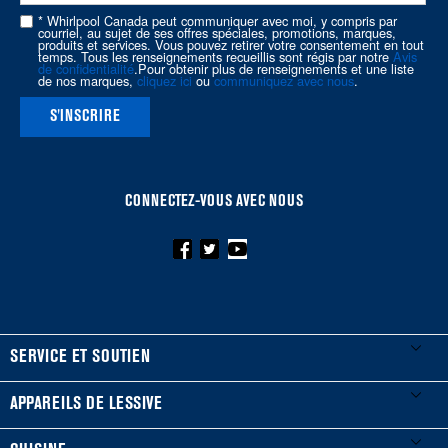
page
* Whirlpool Canada peut communiquer avec moi, y compris par
courriel, au sujet de ses offres spéciales, promotions, marques,
produits et services. Vous pouvez retirer votre consentement en tout
temps. Tous les renseignements recueillis sont régis par notre
Avis
de confidentialité
.Pour obtenir plus de renseignements et une liste
de nos marques,
cliquez ici
ou
communiquez avec nous
.
S'INSCRIRE
CONNECTEZ-VOUS AVEC NOUS
FOOTER
SERVICE ET SOUTIEN
Mes électroménagers
APPAREILS DE LESSIVE
Enregistrer un produit
Laveuses et sécheuses