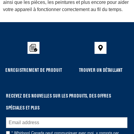
ainsi que les pièces, les peintures et plus encore pour aider
votre appareil à fonctionner correctement au fil du temps.
Item
added
to
the
compare
list,
you
ENREGISTREMENT DE PRODUIT
TROUVER UN DÉTAILLANT
can
find
it
at
RECEVEZ DES NOUVELLES SUR LES PRODUITS, DES OFFRES
the
SPÉCIALES ET PLUS
end
of
this
page
* Whirlpool Canada peut communiquer avec moi, y compris par