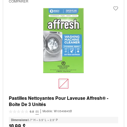
COMPARER
Pastilles Nettoyantes Pour Laveuse Affresh® -
Boîte De 3 Unités
Modèle:
W10549845B
0.0
(0)
Dimensions
5.7” H × 3.5” L × 2.5” P