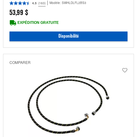
Modèle:
SWHLDLFL2BS3
4.5
(163)
53,99 $
EXPÉDITION GRATUITE
Disponibilité
COMPARER