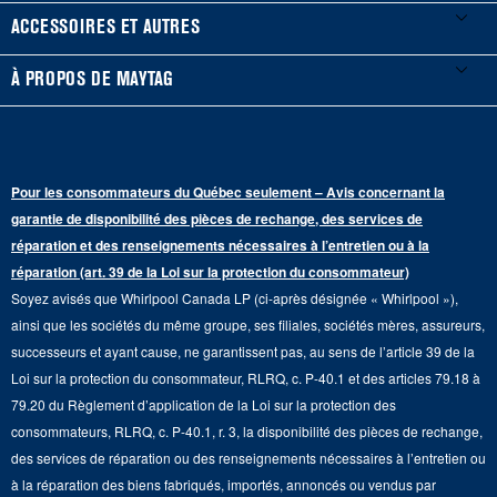
Guides et documentation
Laveuses à chargement frontal
Réfrigérateurs
ACCESSOIRES ET AUTRES
Planifier une installation
Laveuses à chargement vertical
Portes françaises
Accessoires
À PROPOS DE MAYTAG
Planifier une réparation
Sécheuses au gaz
Congélateur inférieur
Filtres à eau pour réfrigérateur
Points de vente
Renseignements sur la garantie
Sécheuses électriques
Congélateur supérieur
Programme d’abonnement aux filtres à eau
Presse et médias
Programmes de service prolongé
Pour les consommateurs du Québec seulement – Avis concernant la
Piédestaux de lessive
Cuisinières
Communiquez avec nous
garantie de disponibilité des pièces de rechange, des services de
Pièces de rechange
Qualité Commerciale
réparation et des renseignements nécessaires à l’entretien ou à la
Fours muraux
À propos de nous
réparation (art. 39 de la Loi sur la protection du consommateur)
Aide sur les produits
Duos de Lessive
Tables de cuisson
Soyez avisés que Whirlpool Canada LP (ci-après désignée « Whirlpool »),
Monsieur Maytag
Suivre ma commande
ainsi que les sociétés du même groupe, ses filiales, sociétés mères, assureurs,
Hottes
Carrières
successeurs et ayant cause, ne garantissent pas, au sens de l’article 39 de la
Services de livraison et d'installation
Loi sur la protection du consommateur, RLRQ, c. P-40.1 et des articles 79.18 à
Fours à micro-ondes
Renseignements relatifs aux rappels
79.20 du Règlement d’application de la Loi sur la protection des
Retours et échanges
Lave-vaisselle et produits de nettoyage de cuisine
consommateurs, RLRQ, c. P-40.1, r. 3, la disponibilité des pièces de rechange,
Whirlpool et Corporation
Accessibilité
des services de réparation ou des renseignements nécessaires à l’entretien ou
Whirlpool au Canada
à la réparation des biens fabriqués, importés, annoncés ou vendus par
Services d'abonnement