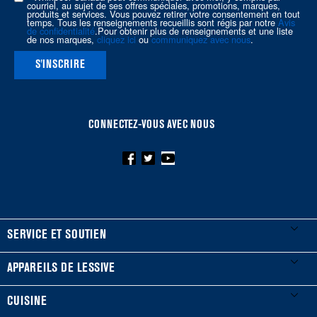
courriel, au sujet de ses offres spéciales, promotions, marques,
produits et services. Vous pouvez retirer votre consentement en tout
temps. Tous les renseignements recueillis sont régis par notre
Avis
de confidentialité
.Pour obtenir plus de renseignements et une liste
de nos marques,
cliquez ici
ou
communiquez avec nous
.
S'INSCRIRE
CONNECTEZ-VOUS AVEC NOUS
FOOTER
SERVICE ET SOUTIEN
Mes électroménagers
APPAREILS DE LESSIVE
Enregistrer un produit
Laveuses et sécheuses
CUISINE