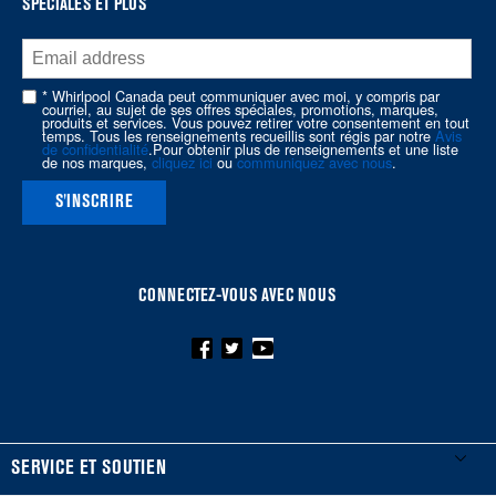
SPÉCIALES ET PLUS
end
of
this
page
* Whirlpool Canada peut communiquer avec moi, y compris par
courriel, au sujet de ses offres spéciales, promotions, marques,
produits et services. Vous pouvez retirer votre consentement en tout
temps. Tous les renseignements recueillis sont régis par notre
Avis
de confidentialité
.Pour obtenir plus de renseignements et une liste
de nos marques,
cliquez ici
ou
communiquez avec nous
.
S'INSCRIRE
CONNECTEZ-VOUS AVEC NOUS
FOOTER
SERVICE ET SOUTIEN