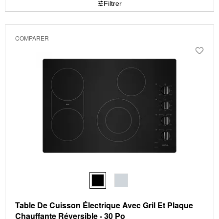
Filtrer
page
by
has
option
been
the
changed
page
COMPARER
will
refresh
updating
the
content
Table De Cuisson Électrique Avec Gril Et Plaque
Chauffante Réversible - 30 Po