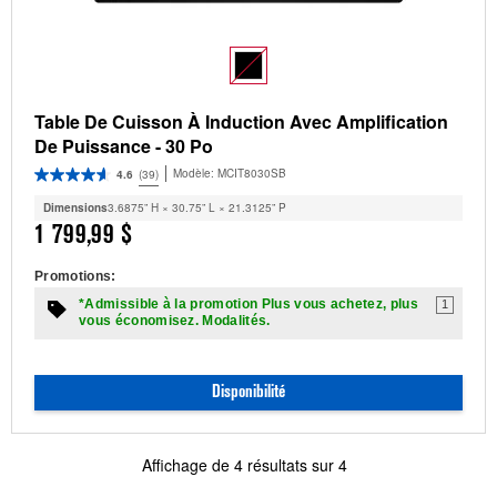
Table De Cuisson À Induction Avec Amplification
De Puissance - 30 Po
Modèle:
MCIT8030SB
4.6
(39)
Dimensions
3.6875” H × 30.75” L × 21.3125” P
1 799,99 $
Promotions:
*Admissible à la promotion Plus vous achetez, plus
1
vous économisez. Modalités.
Disponibilité
Affichage de
4
résultats sur
4