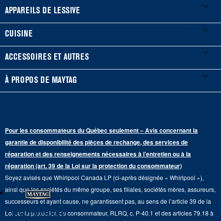
Mes électroménagers
APPAREILS DE LESSIVE
Enregistrer un produit
Laveuses et sécheuses
CUISINE
Guides et documentation
Laveuses à chargement frontal
Réfrigérateurs
ACCESSOIRES ET AUTRES
Planifier une installation
Laveuses à chargement vertical
Portes françaises
Accessoires
À PROPOS DE MAYTAG
Planifier une réparation
Sécheuses au gaz
Congélateur inférieur
Filtres à eau pour réfrigérateur
Points de vente
Renseignements sur la garantie
Sécheuses électriques
Congélateur supérieur
Programme d’abonnement aux filtres à eau
Presse et médias
Programmes de service prolongé
Pour les consommateurs du Québec seulement – Avis concernant la
Piédestaux de lessive
Cuisinières
Communiquez avec nous
garantie de disponibilité des pièces de rechange, des services de
Pièces de rechange
Qualité Commerciale
réparation et des renseignements nécessaires à l’entretien ou à la
Fours muraux
À propos de nous
réparation (art. 39 de la Loi sur la protection du consommateur)
Aide sur les produits
Duos de Lessive
Tables de cuisson
Soyez avisés que Whirlpool Canada LP (ci-après désignée « Whirlpool »),
Monsieur Maytag
×
Suivre ma commande
ainsi que les sociétés du même groupe, ses filiales, sociétés mères, assureurs,
Hottes
Carrières
successeurs et ayant cause, ne garantissent pas, au sens de l’article 39 de la
Services de livraison et d'installation
Ne manquez
Loi sur la protection du consommateur, RLRQ, c. P-40.1 et des articles 79.18 à
Fours à micro-ondes
Renseignements relatifs aux rappels