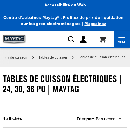
Accessibilité du Web
Centre d’aubaines Maytag
: Profitez de prix de liquidation
®
sur les gros électroménagers |
Magazinez
MENU
Tables de cuisson électriques
areils de cuisson
Tables de cuisson
TABLES DE CUISSON ÉLECTRIQUES |
24, 30, 36 PO | MAYTAG
4
Trier par:
Pertinence
Content
Changing
of
the
the
sort