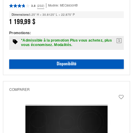
Modèle:
MEC8830HB
3.8
(232)
Dimensions
5.25” H × 30.8125” L × 22.875” P
1 199,99 $
Promotions:
*Admissible à la promotion Plus vous achetez, plus
1
vous économisez. Modalités.
Disponibilité
COMPARER