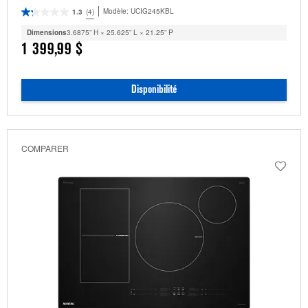
Modèle:
UCIG245KBL
1.3
(4)
Dimensions
3.6875” H × 25.625” L × 21.25” P
1 399,99 $
Disponibilité
COMPARER