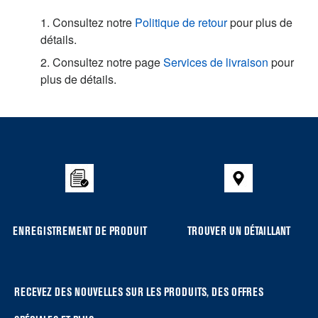
1. Consultez notre
Politique de retour
pour plus de
détails.
2. Consultez notre page
Services de livraison
pour
plus de détails.
Item
added
to
the
compare
list,
you
ENREGISTREMENT DE PRODUIT
TROUVER UN DÉTAILLANT
can
find
it
at
RECEVEZ DES NOUVELLES SUR LES PRODUITS, DES OFFRES
the