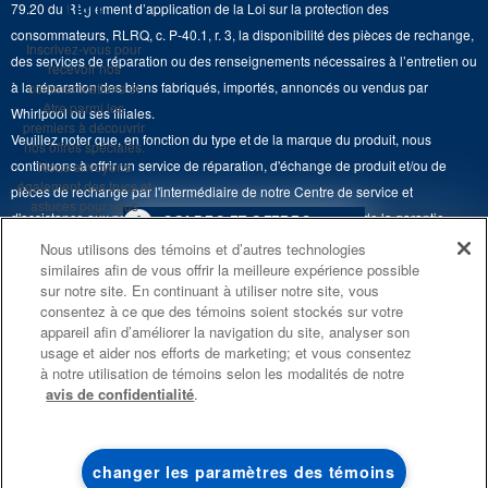
rien
79.20 du Règlement d’application de la Loi sur la protection des
Retours et échanges
Lave-vaisselle et produits de nettoyage de cuisine
consommateurs, RLRQ, c. P-40.1, r. 3, la disponibilité des pièces de rechange,
Whirlpool et Corporation
Inscrivez-vous pour
Accessibilité
des services de réparation ou des renseignements nécessaires à l’entretien ou
recevoir nos
Whirlpool au Canada
à la réparation des biens fabriqués, importés, annoncés ou vendus par
communications et
Services d'abonnement
être parmi les
Whirlpool ou ses filiales.
premiers à découvrir
Veuillez noter que, en fonction du type et de la marque du produit, nous
Résidents du Québec
nos offres spéciales.
continuons à offrir un service de réparation, d'échange de produit et/ou de
Nous envoyons
également des trucs et
pièces de rechange par l'intermédiaire de notre Centre de service et
astuces pour vous
d'assistance aux propriétaires, sous réserve des conditions de la garantie
4
SOLDES ET OFFRES
aider à tirer le meilleur
limitée du fabricant. Pour plus d'informations, veuillez consulter les sites Web
parti de vos
Nous utilisons des témoins et d’autres technologies
électroménagers.
similaires afin de vous offrir la meilleure expérience possible
de nos différentes marques sous la rubrique « Service et assistance » ou
PROMOTION DES
ACTUELLEMENT
Finit le 8/26/26
sur notre site. En continuant à utiliser notre site, vous
ENSEMBLES DE CUISINE
DISPONIBLE
appeler le 1-800-807-6777. Pour InSinkErator, appelez le 1-800-561-1700.
consentez à ce que des témoins soient stockés sur votre
S'INSCRIRE
ÉCONOMISEZ JUSQU’À 300 $*
CENTRE DE LIQ
appareil afin d’améliorer la navigation du site, analyser son
Ce marchand en ligne est situé au 200-6750, avenue Century, Mississauga
usage et aider nos efforts de marketing; et vous consentez
**Une fois que je
D’ÉLECTROMÉN
à l’achat de plusieurs électroménagers de
(Ontario) L5N 0B7. ®/TM © 2026 Maytag. Tous droits réservés.
m’inscris, Whirlpool
à notre utilisation de témoins selon les modalités de notre
®
cuisine admissibles Maytag
Canada peut
avis de confidentialité
.
communiquer avec moi,
Économisez sur les 
Conditions d’utilisation
Avis de confidentialité
Plan du site
y compris par courriel,
liquidation!
au sujet de ses offres
spéciales, événements
Communiquez avec nous
exclusifs, marques,
changer les paramètres des témoins
MAGASINEZ
MAGASINEZ
produits et services.