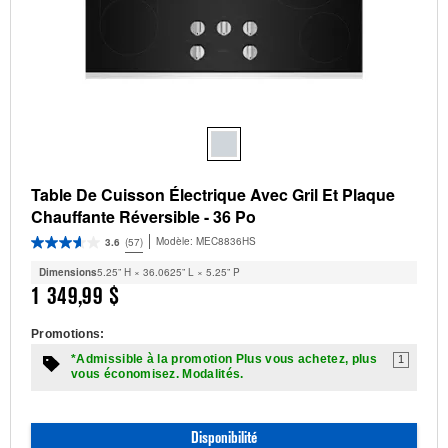
Table De Cuisson Électrique Avec Gril Et Plaque
Chauffante Réversible - 36 Po
Modèle:
MEC8836HS
3.6
(57)
Dimensions
5.25” H × 36.0625” L × 5.25” P
1 349,99 $
Promotions:
*Admissible à la promotion Plus vous achetez, plus
1
vous économisez. Modalités.
Disponibilité