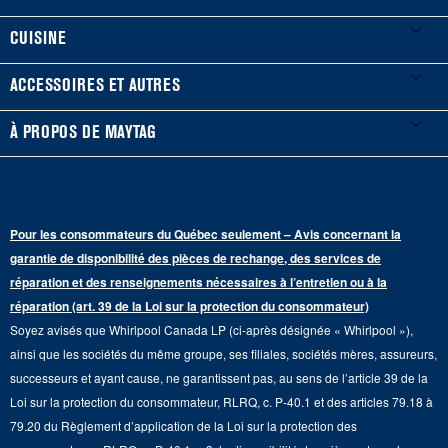
Enregistrer un produit
Laveuses et sécheuses
CUISINE
Guides et documentation
Laveuses à chargement frontal
Réfrigérateurs
ACCESSOIRES ET AUTRES
Planifier une installation
Laveuses à chargement vertical
Portes françaises
Accessoires
À PROPOS DE MAYTAG
Planifier une réparation
Sécheuses au gaz
Congélateur inférieur
Filtres à eau pour réfrigérateur
Points de vente
Renseignements sur la garantie
Sécheuses électriques
Congélateur supérieur
Programme d’abonnement aux filtres à eau
Presse et médias
Programmes de service prolongé
Pour les consommateurs du Québec seulement – Avis concernant la
Piédestaux de lessive
Cuisinières
Communiquez avec nous
garantie de disponibilité des pièces de rechange, des services de
Pièces de rechange
Qualité Commerciale
réparation et des renseignements nécessaires à l’entretien ou à la
Fours muraux
À propos de nous
réparation (art. 39 de la Loi sur la protection du consommateur)
Aide sur les produits
Duos de Lessive
Tables de cuisson
Soyez avisés que Whirlpool Canada LP (ci-après désignée « Whirlpool »),
Monsieur Maytag
Suivre ma commande
ainsi que les sociétés du même groupe, ses filiales, sociétés mères, assureurs,
Hottes
Carrières
successeurs et ayant cause, ne garantissent pas, au sens de l’article 39 de la
Services de livraison et d'installation
Loi sur la protection du consommateur, RLRQ, c. P-40.1 et des articles 79.18 à
Fours à micro-ondes
Renseignements relatifs aux rappels
79.20 du Règlement d’application de la Loi sur la protection des
Retours et échanges
Lave-vaisselle et produits de nettoyage de cuisine