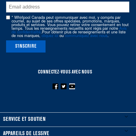
of
this
page
* Whirlpool Canada peut communiquer avec moi, y compris par
courriel, au sujet de ses offres spéciales, promotions, marques,
produits et services. Vous pouvez retirer votre consentement en tout
temps. Tous les renseignements recueillis sont régis par notre
Avis
de confidentialité
.Pour obtenir plus de renseignements et une liste
de nos marques,
cliquez ici
ou
communiquez avec nous
.
S'INSCRIRE
CONNECTEZ-VOUS AVEC NOUS
FOOTER
SERVICE ET SOUTIEN
Mes électroménagers
APPAREILS DE LESSIVE