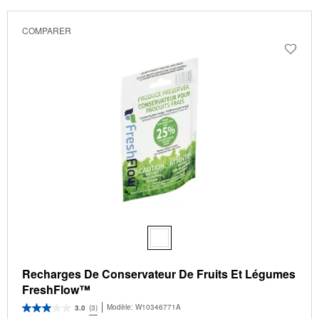
been
the
changed
page
COMPARER
will
refresh
updating
the
content
Recharges De Conservateur De Fruits Et Légumes
FreshFlow™
Modèle:
W10346771A
3.0
(3)