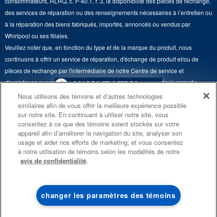
consommateurs, RLRQ, c. P-40.1, r. 3, la disponibilité des pièces de rechange,
Whirlpool et Corporation
Accessibilité
des services de réparation ou des renseignements nécessaires à l’entretien ou
Whirlpool au Canada
à la réparation des biens fabriqués, importés, annoncés ou vendus par
Services d'abonnement
Whirlpool ou ses filiales.
Veuillez noter que, en fonction du type et de la marque du produit, nous
Résidents du Québec
continuons à offrir un service de réparation, d'échange de produit et/ou de
pièces de rechange par l'intermédiaire de notre Centre de service et
d'assistance aux propriétaires, sous réserve des conditions de la garantie
4
SOLDES ET OFFRES
limitée du fabricant. Pour plus d'informations, veuillez consulter les sites Web
Nous utilisons des témoins et d’autres technologies
similaires afin de vous offrir la meilleure expérience possible
de nos différentes marques sous la rubrique « Service et assistance » ou
PROMOTION DES
ACTUELLEMENT
Finit le 8/26/26
sur notre site. En continuant à utiliser notre site, vous
ENSEMBLES DE CUISINE
DISPONIBLE
appeler le 1-800-807-6777. Pour InSinkErator, appelez le 1-800-561-1700.
consentez à ce que des témoins soient stockés sur votre
ÉCONOMISEZ JUSQU’À 300 $*
CENTRE DE LIQ
appareil afin d’améliorer la navigation du site, analyser son
Ce marchand en ligne est situé au 200-6750, avenue Century, Mississauga
usage et aider nos efforts de marketing; et vous consentez
D’ÉLECTROMÉN
à l’achat de plusieurs électroménagers de
(Ontario) L5N 0B7. ®/TM © 2026 Maytag. Tous droits réservés.
à notre utilisation de témoins selon les modalités de notre
®
cuisine admissibles Maytag
avis de confidentialité
.
Conditions d’utilisation
Avis de confidentialité
Plan du site
Économisez sur les 
liquidation!
Communiquez avec nous
changer les paramètres des témoins
MAGASINEZ
MAGASINEZ