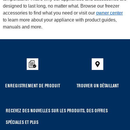
designed to last long, no matter what. Browse our freezer
accessories to find what you need or visit our
owner center
to learn more about your appliance with product guides,
manuals and more.
Item
added
to
the
compare
list,
you
ENREGISTREMENT DE PRODUIT
TROUVER UN DÉTAILLANT
can
find
it
at
RECEVEZ DES NOUVELLES SUR LES PRODUITS, DES OFFRES
the
SPÉCIALES ET PLUS
end