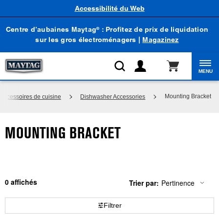
Accessibilité du Web
Centre d’aubaines Maytag
: Profitez de prix de liquidation
®
sur les gros électroménagers |
Magazinez
MENU
Mounting Bracket
Accessoires de cuisine
Dishwasher Accessories
MOUNTING BRACKET
0
Trier par:
Pertinence
Content
Changing
of
the
the
sort
Filtrer
page
by
has
option