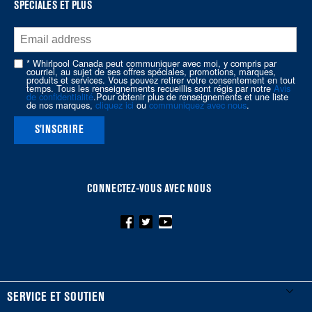
SPÉCIALES ET PLUS
end
of
this
page
* Whirlpool Canada peut communiquer avec moi, y compris par
courriel, au sujet de ses offres spéciales, promotions, marques,
produits et services. Vous pouvez retirer votre consentement en tout
temps. Tous les renseignements recueillis sont régis par notre
Avis
de confidentialité
.Pour obtenir plus de renseignements et une liste
de nos marques,
cliquez ici
ou
communiquez avec nous
.
S'INSCRIRE
CONNECTEZ-VOUS AVEC NOUS
FOOTER
SERVICE ET SOUTIEN