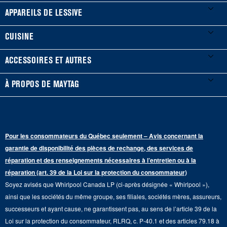
Mes électroménagers
APPAREILS DE LESSIVE
Enregistrer un produit
Laveuses et sécheuses
CUISINE
Guides et documentation
Laveuses à chargement frontal
Réfrigérateurs
ACCESSOIRES ET AUTRES
Planifier une installation
Laveuses à chargement vertical
Portes françaises
Accessoires
À PROPOS DE MAYTAG
Planifier une réparation
Sécheuses au gaz
Congélateur inférieur
Filtres à eau pour réfrigérateur
Points de vente
Renseignements sur la garantie
Sécheuses électriques
Congélateur supérieur
Programme d’abonnement aux filtres à eau
Presse et médias
Programmes de service prolongé
Pour les consommateurs du Québec seulement – Avis concernant la
Piédestaux de lessive
Cuisinières
Communiquez avec nous
garantie de disponibilité des pièces de rechange, des services de
Pièces de rechange
Qualité Commerciale
réparation et des renseignements nécessaires à l’entretien ou à la
Fours muraux
À propos de nous
réparation (art. 39 de la Loi sur la protection du consommateur)
Aide sur les produits
Duos de Lessive
Tables de cuisson
Soyez avisés que Whirlpool Canada LP (ci-après désignée « Whirlpool »),
Monsieur Maytag
Suivre ma commande
ainsi que les sociétés du même groupe, ses filiales, sociétés mères, assureurs,
Hottes
Carrières
successeurs et ayant cause, ne garantissent pas, au sens de l’article 39 de la
Services de livraison et d'installation
Loi sur la protection du consommateur, RLRQ, c. P-40.1 et des articles 79.18 à
Fours à micro-ondes