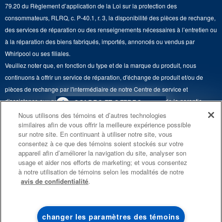
Renseignements relatifs aux rappels
79.20 du Règlement d’application de la Loi sur la protection des
Retours et échanges
Lave-vaisselle et produits de nettoyage de cuisine
consommateurs, RLRQ, c. P-40.1, r. 3, la disponibilité des pièces de rechange,
Whirlpool et Corporation
Accessibilité
des services de réparation ou des renseignements nécessaires à l’entretien ou
Whirlpool au Canada
à la réparation des biens fabriqués, importés, annoncés ou vendus par
Services d'abonnement
Whirlpool ou ses filiales.
Veuillez noter que, en fonction du type et de la marque du produit, nous
Résidents du Québec
continuons à offrir un service de réparation, d'échange de produit et/ou de
pièces de rechange par l'intermédiaire de notre Centre de service et
d'assistance aux propriétaires, sous réserve des conditions de la garantie
4
SOLDES ET OFFRES
limitée du fabricant. Pour plus d'informations, veuillez consulter les sites Web
Nous utilisons des témoins et d’autres technologies
similaires afin de vous offrir la meilleure expérience possible
de nos différentes marques sous la rubrique « Service et assistance » ou
PROMOTION DES
ACTUELLEMENT
Finit le 8/26/26
sur notre site. En continuant à utiliser notre site, vous
ENSEMBLES DE CUISINE
DISPONIBLE
appeler le 1-800-807-6777. Pour InSinkErator, appelez le 1-800-561-1700.
consentez à ce que des témoins soient stockés sur votre
ÉCONOMISEZ JUSQU’À 300 $*
CENTRE DE LIQ
appareil afin d’améliorer la navigation du site, analyser son
Ce marchand en ligne est situé au 200-6750, avenue Century, Mississauga
usage et aider nos efforts de marketing; et vous consentez
D’ÉLECTROMÉN
à l’achat de plusieurs électroménagers de
(Ontario) L5N 0B7. ®/TM © 2026 Maytag. Tous droits réservés.
à notre utilisation de témoins selon les modalités de notre
®
cuisine admissibles Maytag
avis de confidentialité
.
Conditions d’utilisation
Avis de confidentialité
Plan du site
Économisez sur les 
liquidation!
Communiquez avec nous
changer les paramètres des témoins
MAGASINEZ
MAGASINEZ