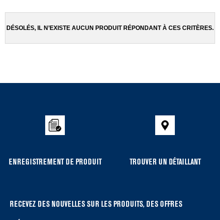
been
the
changed
page
will
DÉSOLÉS, IL N’EXISTE AUCUN PRODUIT RÉPONDANT À CES CRITÈRES.
refresh
updating
the
content
Item
added
to
the
compare
list,
you
ENREGISTREMENT DE PRODUIT
TROUVER UN DÉTAILLANT
can
find
it
at
RECEVEZ DES NOUVELLES SUR LES PRODUITS, DES OFFRES
the