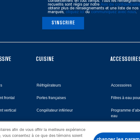
consentement en tout temps. Tous les renseignem
recueillis sont régis par notre
Avis de confidentialité
obtenir plus de renseignements et une liste de nos
marques,
cliquez ici
ou
communiquez avec nous
.
S'INSCRIRE
SSIVE
CUISINE
ACCESSOIRES
es
Réfrigérateurs
Accessoires
t frontal
Portes françaises
Filtres à eau pour
t vertical
Congélateur inférieur
Programme d’abo
eau
Congélateur supérieur
aires afin de vous offrir la meilleure expérience
site, vous consentez à ce que des témoins soient
s
Cuisinières
changer les param