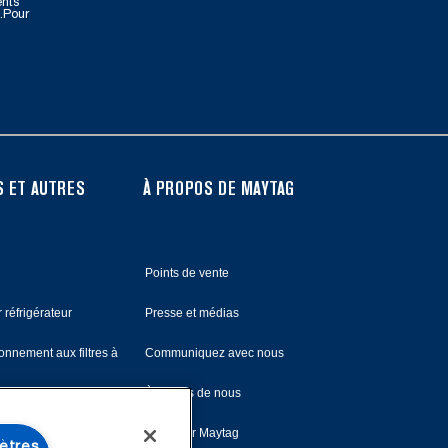
ents
.Pour
 ET AUTRES
À PROPOS DE MAYTAG
Points de vente
 réfrigérateur
Presse et médias
nnement aux filtres à
Communiquez avec nous
À propos de nous
Monsieur Maytag
ètres