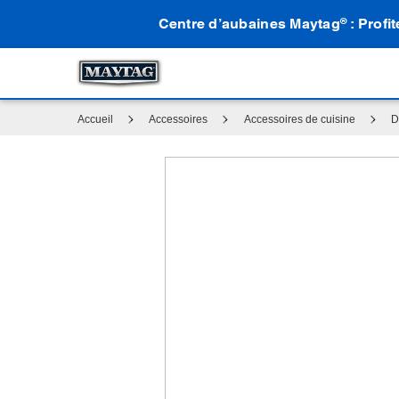
Centre d’aubaines Maytag
: Profi
®
Accueil
Accessoires
Accessoires de cuisine
D