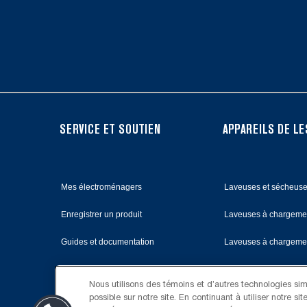
the
end
of
this
page
FOOTER
SERVICE ET SOUTIEN
APPAREILS DE LE
Mes électroménagers
Laveuses et sécheus
Enregistrer un produit
Laveuses à chargemen
Guides et documentation
Laveuses à chargemen
Planifier une installation
Sécheuses au gaz
Nous utilisons des témoins et d’autres technologies simil
possible sur notre site. En continuant à utiliser notre 
Planifier une réparation
Sécheuses électrique