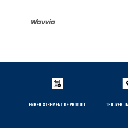
Item
added
to
the
compare
list,
you
can
ENREGISTREMENT DE PRODUIT
TROUVER UN
find
it
at