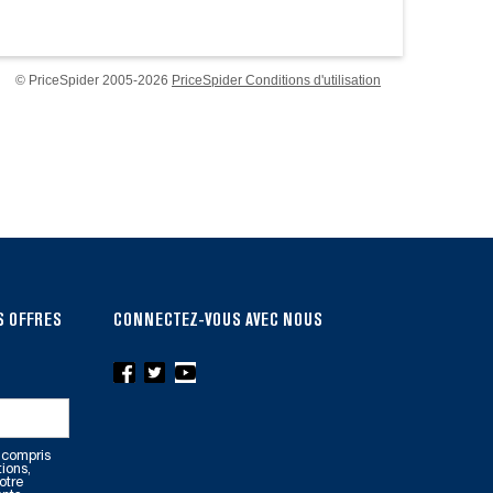
© PriceSpider 2005-2026
PriceSpider Conditions d'utilisation
S OFFRES
CONNECTEZ-VOUS AVEC NOUS
 compris
tions,
otre