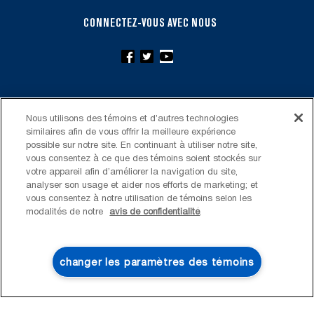
CONNECTEZ-VOUS AVEC NOUS
Nous utilisons des témoins et d’autres technologies
FOOTER
similaires afin de vous offrir la meilleure expérience
SERVICE ET SOUTIEN
possible sur notre site. En continuant à utiliser notre site,
vous consentez à ce que des témoins soient stockés sur
Mes électroménagers
APPAREILS DE LESSIVE
votre appareil afin d’améliorer la navigation du site,
analyser son usage et aider nos efforts de marketing; et
Enregistrer un produit
Laveuses et sécheuses
CUISINE
vous consentez à notre utilisation de témoins selon les
modalités de notre
avis de confidentialité
.
Guides et documentation
Laveuses à chargement frontal
Réfrigérateurs
ACCESSOIRES ET AUTRES
Planifier une installation
Laveuses à chargement vertical
Portes françaises
changer les paramètres des témoins
Accessoires
À PROPOS DE MAYTAG
Planifier une réparation
Sécheuses au gaz
Congélateur inférieur
4
SOLDES ET OFFRES
Filtres à eau pour réfrigérateur
Points de vente
Renseignements sur la garantie
Sécheuses électriques
Congélateur supérieur