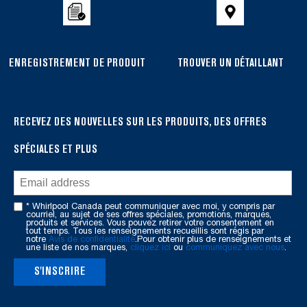
compare
list,
you
can
ENREGISTREMENT DE PRODUIT
TROUVER UN DÉTAILLANT
find
it
at
the
RECEVEZ DES NOUVELLES SUR LES PRODUITS, DES OFFRES
end
SPÉCIALES ET PLUS
of
this
page
* Whirlpool Canada peut communiquer avec moi, y compris par
courriel, au sujet de ses offres spéciales, promotions, marques,
produits et services. Vous pouvez retirer votre consentement en
tout temps. Tous les renseignements recueillis sont régis par
notre
Avis de confidentialité
.Pour obtenir plus de renseignements et
une liste de nos marques,
cliquez ici
ou
communiquez avec nous
.
S'INSCRIRE