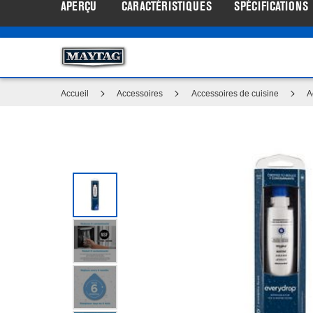
APERÇU
CARACTÉRISTIQUES
SPÉCIFICATIONS
Centre d’aubaines Maytag
: Profi
®
Accueil
Accessoires
Accessoires de cuisine
A