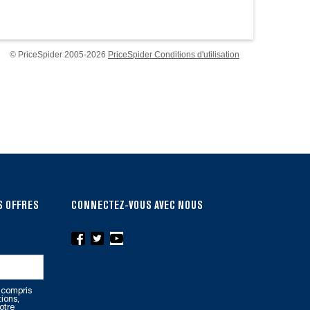
© PriceSpider 2005-2026
PriceSpider Conditions d'utilisation
S OFFRES
CONNECTEZ-VOUS AVEC NOUS
 compris
tions,
otre