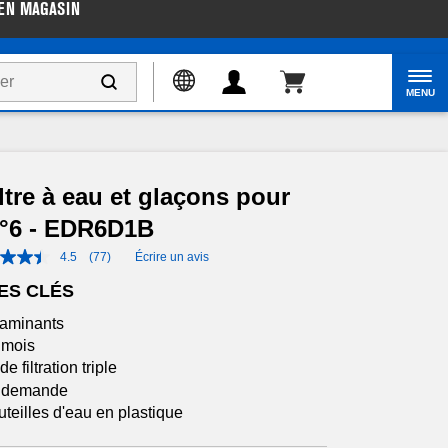
EN MAGASIN
gazinez
Accessibilité du Web
MENU
tre à eau et glaçons pour
 n°6 - EDR6D1B
4.5
(77)
Écrire un avis
ES CLÉS
ntaminants
 mois
e filtration triple
ur demande
teilles d'eau en plastique