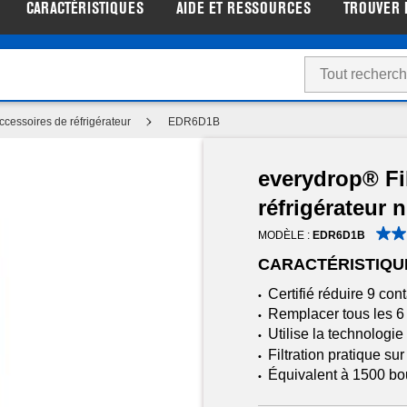
CARACTÉRISTIQUES
AIDE ET RESSOURCES
TROUVER 
tez de prix de liquidation sur les gros électroménagers |
Ma
ccessoires de réfrigérateur
EDR6D1B
everydrop® Fil
réfrigérateur
MODÈLE :
EDR6D1B
CARACTÉRISTIQU
Certifié réduire 9 co
•
Remplacer tous les 6
•
Utilise la technologie d
•
Filtration pratique s
•
Équivalent à 1500 bou
•