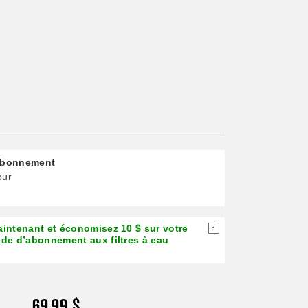
’abonnement
our
ntenant et économisez 10 $ sur votre
1
e d’abonnement aux filtres à eau
69,99 $