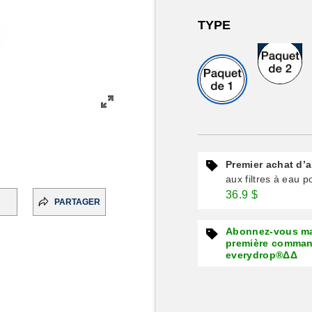
TYPE
Excellente
valeur
Premier achat d
aux filtres à eau p
36.9 $
PARTAGER
Abonnez-vous mai
première command
everydrop®ΔΔ