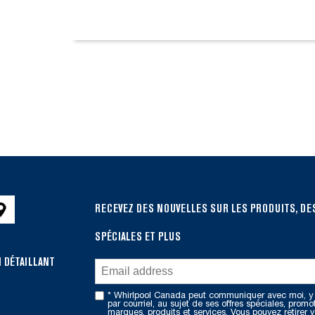
RECEVEZ DES NOUVELLES SUR LES PRODUITS, DE
SPÉCIALES ET PLUS
 DÉTAILLANT
* Whirlpool Canada peut communiquer avec moi, y
par courriel, au sujet de ses offres spéciales, promo
marques, produits et services. Vous pouvez retirer v