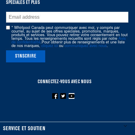
SPÉCIALES ET PLUS
end
of
this
page
* Whirlpool Canada peut communiquer avec moi, y compris par
courriel, au sujet de ses offres spéciales, promotions, marques,
produits et services. Vous pouvez retirer votre consentement en tout
temps. Tous les renseignements recueillis sont régis par notre
Avis
de confidentialité
.Pour obtenir plus de renseignements et une liste
de nos marques,
cliquez ici
ou
communiquez avec nous
.
S'INSCRIRE
CONNECTEZ-VOUS AVEC NOUS
FOOTER
SERVICE ET SOUTIEN