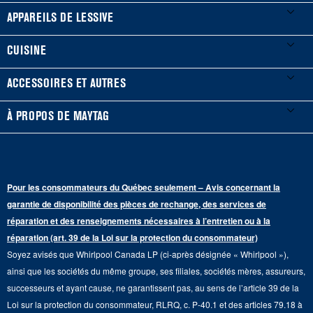
Mes électroménagers
APPAREILS DE LESSIVE
Enregistrer un produit
Laveuses et sécheuses
CUISINE
Guides et documentation
Laveuses à chargement frontal
Réfrigérateurs
ACCESSOIRES ET AUTRES
Planifier une installation
Laveuses à chargement vertical
Portes françaises
Accessoires
À PROPOS DE MAYTAG
Planifier une réparation
Sécheuses au gaz
Congélateur inférieur
Filtres à eau pour réfrigérateur
Points de vente
Renseignements sur la garantie
Sécheuses électriques
Congélateur supérieur
Programme d’abonnement aux filtres à eau
Presse et médias
Programmes de service prolongé
Pour les consommateurs du Québec seulement – Avis concernant la
Piédestaux de lessive
Cuisinières
Communiquez avec nous
garantie de disponibilité des pièces de rechange, des services de
Pièces de rechange
Qualité Commerciale
réparation et des renseignements nécessaires à l’entretien ou à la
Fours muraux
À propos de nous
réparation (art. 39 de la Loi sur la protection du consommateur)
Aide sur les produits
Duos de Lessive
Tables de cuisson
Soyez avisés que Whirlpool Canada LP (ci-après désignée « Whirlpool »),
Monsieur Maytag
Suivre ma commande
ainsi que les sociétés du même groupe, ses filiales, sociétés mères, assureurs,
Hottes
Carrières
successeurs et ayant cause, ne garantissent pas, au sens de l’article 39 de la
Services de livraison et d'installation
Loi sur la protection du consommateur, RLRQ, c. P-40.1 et des articles 79.18 à
Fours à micro-ondes