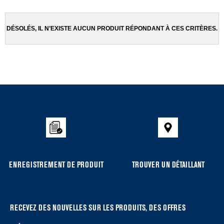
been
the
changed
page
will
DÉSOLÉS, IL N’EXISTE AUCUN PRODUIT RÉPONDANT À CES CRITÈRES.
refresh
updating
the
content
Item
added
to
the
compare
list,
you
ENREGISTREMENT DE PRODUIT
TROUVER UN DÉTAILLANT
can
find
it
at
RECEVEZ DES NOUVELLES SUR LES PRODUITS, DES OFFRES
the