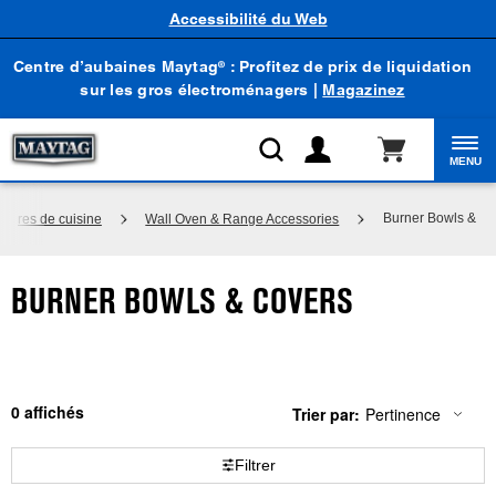
Accessibilité du Web
Centre d’aubaines Maytag
: Profitez de prix de liquidation
®
sur les gros électroménagers |
Magazinez
MENU
Burner Bowls & Co
soires de cuisine
Wall Oven & Range Accessories
BURNER BOWLS & COVERS
0
Trier par:
Pertinence
Content
Changing
of
the
the
sort
Filtrer
page
by
has
option