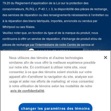
Renseignements relatifs aux rappels
79.20 du Règlement d’application de la Loi sur la protection des
Retours et échanges
Lave-vaisselle et produits de nettoyage de cuisine
consommateurs, RLRQ, c. P-40.1, r. 3, la disponibilité des pièces de rechange,
Whirlpool et Corporation
Accessibilité
des services de réparation ou des renseignements nécessaires à l’entretien ou
Whirlpool au Canada
à la réparation des biens fabriqués, importés, annoncés ou vendus par
Services d'abonnement
Whirlpool ou ses filiales.
Veuillez noter que, en fonction du type et de la marque du produit, nous
Résidents du Québec
continuons à offrir un service de réparation, d'échange de produit et/ou de
pièces de rechange par l'intermédiaire de notre Centre de service et
d'assistance aux propriétaires, sous réserve des conditions de la garantie
4
SOLDES ET OFFRES
limitée du fabricant. Pour plus d'informations, veuillez consulter les sites Web
Nous utilisons des témoins et d’autres technologies
similaires afin de vous offrir la meilleure expérience possible
de nos différentes marques sous la rubrique « Service et assistance » ou
PROMOTION DES
ACTUELLEMENT
Finit le 8/26/26
sur notre site. En continuant à utiliser notre site, vous
ENSEMBLES DE CUISINE
DISPONIBLE
appeler le 1-800-807-6777. Pour InSinkErator, appelez le 1-800-561-1700.
consentez à ce que des témoins soient stockés sur votre
ÉCONOMISEZ JUSQU’À 300 $*
CENTRE DE LIQ
appareil afin d’améliorer la navigation du site, analyser son
Ce marchand en ligne est situé au 200-6750, avenue Century, Mississauga
usage et aider nos efforts de marketing; et vous consentez
D’ÉLECTROMÉN
à l’achat de plusieurs électroménagers de
(Ontario) L5N 0B7. ®/TM © 2026 Maytag. Tous droits réservés.
à notre utilisation de témoins selon les modalités de notre
®
cuisine admissibles Maytag
avis de confidentialité
.
Conditions d’utilisation
Avis de confidentialité
Plan du site
Économisez sur les 
liquidation!
Communiquez avec nous
changer les paramètres des témoins
MAGASINEZ
MAGASINEZ