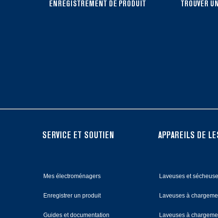
can
ENREGISTREMENT DE PRODUIT
TROUVER UN
find
it
at
the
end
of
this
page
FOOTER
SERVICE ET SOUTIEN
APPAREILS DE LE
Mes électroménagers
Laveuses et sécheus
Enregistrer un produit
Laveuses à chargemen
Guides et documentation
Laveuses à chargemen