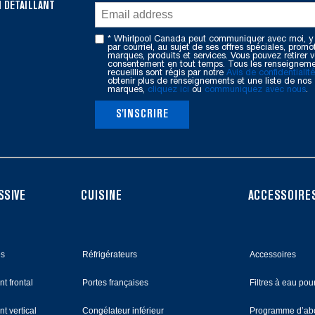
 DÉTAILLANT
* Whirlpool Canada peut communiquer avec moi, y
par courriel, au sujet de ses offres spéciales, promo
marques, produits et services. Vous pouvez retirer v
consentement en tout temps. Tous les renseignem
recueillis sont régis par notre
Avis de confidentialité
obtenir plus de renseignements et une liste de nos
marques,
cliquez ici
ou
communiquez avec nous
.
S'INSCRIRE
SSIVE
CUISINE
ACCESSOIRES
es
Réfrigérateurs
Accessoires
t frontal
Portes françaises
Filtres à eau pour
t vertical
Congélateur inférieur
Programme d’abo