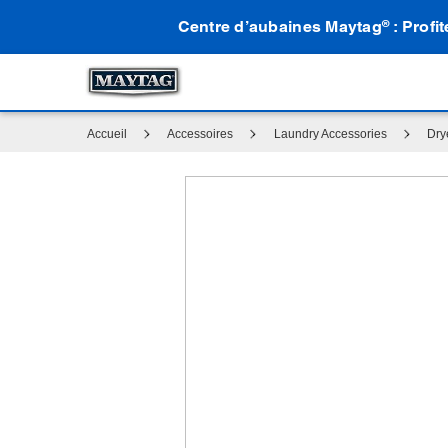
Centre d’aubaines Maytag
: Profi
®
Accueil
Accessoires
Laundry Accessories
Dry