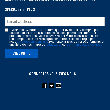
end
SPÉCIALES ET PLUS
of
this
page
* Whirlpool Canada peut communiquer avec moi, y compris par
courriel, au sujet de ses offres spéciales, promotions, marques,
produits et services. Vous pouvez retirer votre consentement en
tout temps. Tous les renseignements recueillis sont régis par
notre
Avis de confidentialité
.Pour obtenir plus de renseignements et
une liste de nos marques,
cliquez ici
ou
communiquez avec nous
.
S'INSCRIRE
CONNECTEZ-VOUS AVEC NOUS