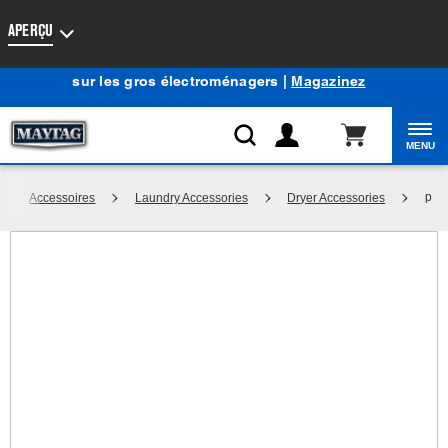
Accessibilité du Web
APERÇU
Centre d’aubaines Maytag
: Profitez de prix de liquidation
®
sur les gros électroménagers |
Magazinez
MENU
p
Accessoires
Laundry Accessories
Dryer Accessories