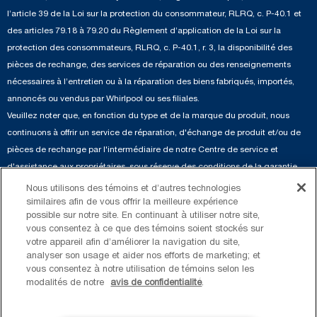
Services de livraison et d'installation
Fours à micro-ondes
l’article 39 de la Loi sur la protection du consommateur, RLRQ, c. P-40.1 et
Renseignements relatifs aux rappels
des articles 79.18 à 79.20 du Règlement d’application de la Loi sur la
Retours et échanges
Lave-vaisselle et produits de nettoyage de cuisine
protection des consommateurs, RLRQ, c. P-40.1, r. 3, la disponibilité des
Whirlpool et Corporation
Accessibilité
pièces de rechange, des services de réparation ou des renseignements
Whirlpool au Canada
nécessaires à l’entretien ou à la réparation des biens fabriqués, importés,
Services d'abonnement
annoncés ou vendus par Whirlpool ou ses filiales.
Veuillez noter que, en fonction du type et de la marque du produit, nous
Résidents du Québec
continuons à offrir un service de réparation, d'échange de produit et/ou de
pièces de rechange par l'intermédiaire de notre Centre de service et
d'assistance aux propriétaires, sous réserve des conditions de la garantie
limitée du fabricant. Pour plus d'informations, veuillez consulter les sites Web
Nous utilisons des témoins et d’autres technologies
de nos différentes marques sous la rubrique « Service et assistance » ou
similaires afin de vous offrir la meilleure expérience
possible sur notre site. En continuant à utiliser notre site,
appeler le 1-800-807-6777. Pour InSinkErator, appelez le 1-800-561-1700.
vous consentez à ce que des témoins soient stockés sur
votre appareil afin d’améliorer la navigation du site,
Ce marchand en ligne est situé au 200-6750, avenue Century, Mississauga
analyser son usage et aider nos efforts de marketing; et
(Ontario) L5N 0B7. ®/TM © 2026 Maytag. Tous droits réservés.
vous consentez à notre utilisation de témoins selon les
modalités de notre
avis de confidentialité
.
Conditions d’utilisation
Avis de confidentialité
Plan du site