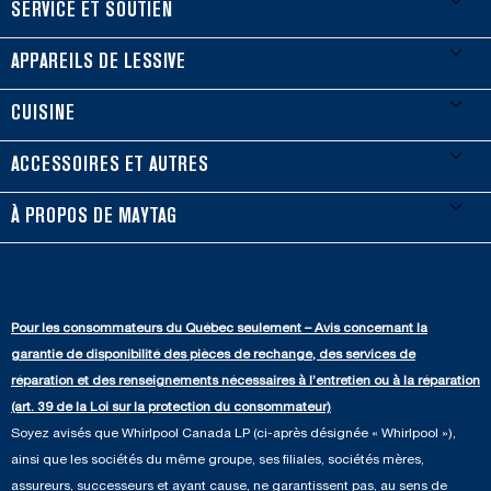
FOOTER
SERVICE ET SOUTIEN
Mes électroménagers
APPAREILS DE LESSIVE
Enregistrer un produit
Laveuses et sécheuses
CUISINE
Guides et documentation
Laveuses à chargement frontal
Réfrigérateurs
ACCESSOIRES ET AUTRES
Planifier une installation
Laveuses à chargement vertical
Portes françaises
Accessoires
À PROPOS DE MAYTAG
Planifier une réparation
Sécheuses au gaz
Congélateur inférieur
Filtres à eau pour réfrigérateur
Points de vente
Renseignements sur la garantie
Sécheuses électriques
Congélateur supérieur
Programme d’abonnement aux filtres à eau
Presse et médias
Programmes de service prolongé
Pour les consommateurs du Québec seulement – Avis concernant la
Piédestaux de lessive
Cuisinières
Communiquez avec nous
garantie de disponibilité des pièces de rechange, des services de
Pièces de rechange
Qualité Commerciale
Fours muraux
réparation et des renseignements nécessaires à l’entretien ou à la réparation
À propos de nous
(art. 39 de la Loi sur la protection du consommateur)
Aide sur les produits
Duos de Lessive
Tables de cuisson
Soyez avisés que Whirlpool Canada LP (ci-après désignée « Whirlpool »),
Monsieur Maytag
Suivre ma commande
ainsi que les sociétés du même groupe, ses filiales, sociétés mères,
Hottes
Carrières
assureurs, successeurs et ayant cause, ne garantissent pas, au sens de