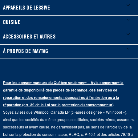
Mes électroménagers
APPAREILS DE LESSIVE
Enregistrer un produit
Laveuses et sécheuses
CUISINE
Guides et documentation
Laveuses à chargement frontal
Réfrigérateurs
ACCESSOIRES ET AUTRES
Planifier une installation
Laveuses à chargement vertical
Portes françaises
Accessoires
À PROPOS DE MAYTAG
Planifier une réparation
Sécheuses au gaz
Congélateur inférieur
Filtres à eau pour réfrigérateur
Points de vente
Renseignements sur la garantie
Sécheuses électriques
Congélateur supérieur
Programme d’abonnement aux filtres à eau
Presse et médias
Programmes de service prolongé
Pour les consommateurs du Québec seulement – Avis concernant la
Piédestaux de lessive
Cuisinières
Communiquez avec nous
garantie de disponibilité des pièces de rechange, des services de
Pièces de rechange
Qualité Commerciale
réparation et des renseignements nécessaires à l’entretien ou à la
Fours muraux
À propos de nous
réparation (art. 39 de la Loi sur la protection du consommateur)
Aide sur les produits
Duos de Lessive
Tables de cuisson
Soyez avisés que Whirlpool Canada LP (ci-après désignée « Whirlpool »),
Monsieur Maytag
Suivre ma commande
ainsi que les sociétés du même groupe, ses filiales, sociétés mères, assureurs,
Hottes
Carrières
successeurs et ayant cause, ne garantissent pas, au sens de l’article 39 de la
Services de livraison et d'installation
Loi sur la protection du consommateur, RLRQ, c. P-40.1 et des articles 79.18 à
Fours à micro-ondes