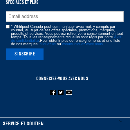
SPÉCIALES ET PLUS
end
of
this
page
* Whirlpool Canada peut communiquer avec moi, y compris par
courriel, au sujet de ses offres spéciales, promotions, marques,
produits et services. Vous pouvez retirer votre consentement en tout
temps. Tous les renseignements recueillis sont régis par notre
Avis
de confidentialité
.Pour obtenir plus de renseignements et une liste
de nos marques,
cliquez ici
ou
communiquez avec nous
.
S'INSCRIRE
CONNECTEZ-VOUS AVEC NOUS
FOOTER
SERVICE ET SOUTIEN