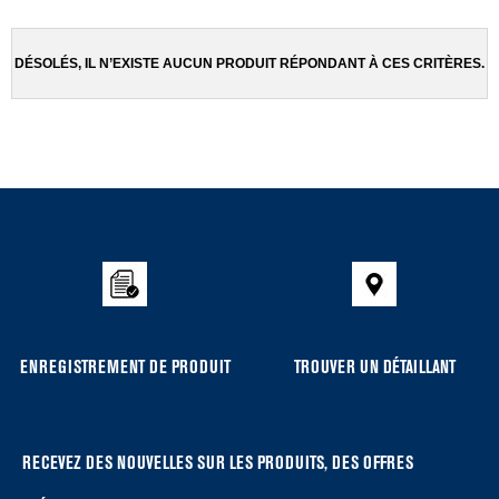
been
the
changed
page
will
DÉSOLÉS, IL N’EXISTE AUCUN PRODUIT RÉPONDANT À CES CRITÈRES.
refresh
updating
the
content
Item
added
to
the
compare
list,
you
ENREGISTREMENT DE PRODUIT
TROUVER UN DÉTAILLANT
can
find
it
at
RECEVEZ DES NOUVELLES SUR LES PRODUITS, DES OFFRES
the