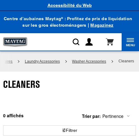
Accessibilité du Web
Centre d’aubaines Maytag
: Profitez de prix de liquidation
®
sur les gros électroménagers |
Magazinez
MENU
Cleaners
ssoires
Laundry Accessories
Washer Accessories
CLEANERS
0
Trier par:
Pertinence
Content
Changing
of
the
the
sort
Filtrer
page
by
has
option