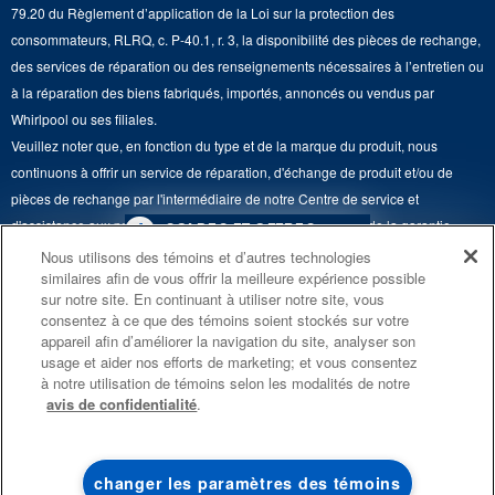
Renseignements relatifs aux rappels
79.20 du Règlement d’application de la Loi sur la protection des
Retours et échanges
Lave-vaisselle et produits de nettoyage de cuisine
consommateurs, RLRQ, c. P-40.1, r. 3, la disponibilité des pièces de rechange,
Whirlpool et Corporation
Accessibilité
des services de réparation ou des renseignements nécessaires à l’entretien ou
Whirlpool au Canada
à la réparation des biens fabriqués, importés, annoncés ou vendus par
Services d'abonnement
Whirlpool ou ses filiales.
Veuillez noter que, en fonction du type et de la marque du produit, nous
Résidents du Québec
continuons à offrir un service de réparation, d'échange de produit et/ou de
pièces de rechange par l'intermédiaire de notre Centre de service et
d'assistance aux propriétaires, sous réserve des conditions de la garantie
4
SOLDES ET OFFRES
limitée du fabricant. Pour plus d'informations, veuillez consulter les sites Web
Nous utilisons des témoins et d’autres technologies
similaires afin de vous offrir la meilleure expérience possible
de nos différentes marques sous la rubrique « Service et assistance » ou
PROMOTION DES
ACTUELLEMENT
Finit le 8/26/26
sur notre site. En continuant à utiliser notre site, vous
ENSEMBLES DE CUISINE
DISPONIBLE
appeler le 1-800-807-6777. Pour InSinkErator, appelez le 1-800-561-1700.
consentez à ce que des témoins soient stockés sur votre
ÉCONOMISEZ JUSQU’À 300 $*
CENTRE DE LIQ
appareil afin d’améliorer la navigation du site, analyser son
Ce marchand en ligne est situé au 200-6750, avenue Century, Mississauga
usage et aider nos efforts de marketing; et vous consentez
D’ÉLECTROMÉN
à l’achat de plusieurs électroménagers de
(Ontario) L5N 0B7. ®/TM © 2026 Maytag. Tous droits réservés.
à notre utilisation de témoins selon les modalités de notre
®
cuisine admissibles Maytag
avis de confidentialité
.
Conditions d’utilisation
Avis de confidentialité
Plan du site
Économisez sur les 
liquidation!
Communiquez avec nous
changer les paramètres des témoins
MAGASINEZ
MAGASINEZ