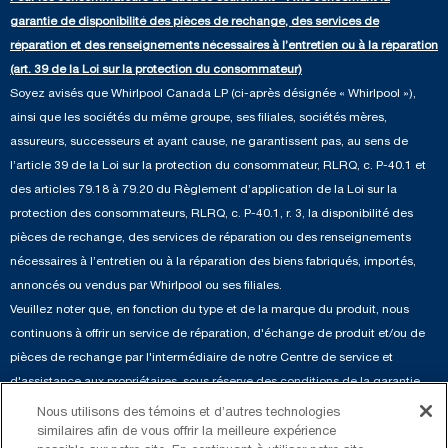
Cuisinières
Communiquez avec nous
garantie de disponibilité des pièces de rechange, des services de
Pièces de rechange
Qualité Commerciale
Fours muraux
réparation et des renseignements nécessaires à l’entretien ou à la réparation
À propos de nous
(art. 39 de la Loi sur la protection du consommateur)
Aide sur les produits
Duos de Lessive
Tables de cuisson
Soyez avisés que Whirlpool Canada LP (ci-après désignée « Whirlpool »),
Monsieur Maytag
Suivre ma commande
ainsi que les sociétés du même groupe, ses filiales, sociétés mères,
Hottes
Carrières
assureurs, successeurs et ayant cause, ne garantissent pas, au sens de
Services de livraison et d'installation
Fours à micro-ondes
l’article 39 de la Loi sur la protection du consommateur, RLRQ, c. P-40.1 et
Renseignements relatifs aux rappels
des articles 79.18 à 79.20 du Règlement d’application de la Loi sur la
Retours et échanges
Lave-vaisselle et produits de nettoyage de cuisine
protection des consommateurs, RLRQ, c. P-40.1, r. 3, la disponibilité des
Whirlpool et Corporation
Accessibilité
pièces de rechange, des services de réparation ou des renseignements
Whirlpool au Canada
nécessaires à l’entretien ou à la réparation des biens fabriqués, importés,
Services d'abonnement
annoncés ou vendus par Whirlpool ou ses filiales.
Veuillez noter que, en fonction du type et de la marque du produit, nous
Résidents du Québec
continuons à offrir un service de réparation, d'échange de produit et/ou de
pièces de rechange par l'intermédiaire de notre Centre de service et
d'assistance aux propriétaires, sous réserve des conditions de la garantie
limitée du fabricant. Pour plus d'informations, veuillez consulter les sites Web
Nous utilisons des témoins et d’autres technologies
de nos différentes marques sous la rubrique « Service et assistance » ou
similaires afin de vous offrir la meilleure expérience