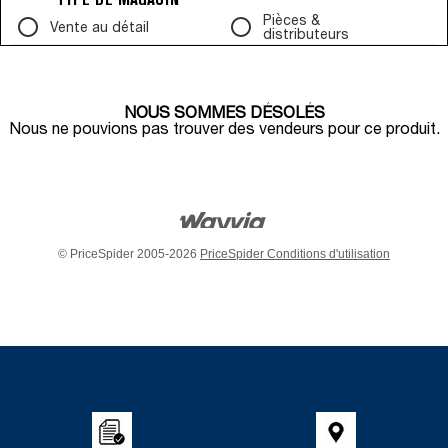
Pièces &
Vente au détail
distributeurs
NOUS SOMMES DÉSOLÉS
Nous ne pouvions pas trouver des vendeurs pour ce produit.
© PriceSpider 2005-2026
PriceSpider Conditions d'utilisation
Item
added
to
the
compare
list,