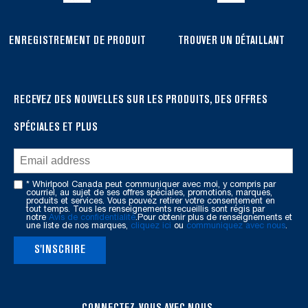
you
can
ENREGISTREMENT DE PRODUIT
TROUVER UN DÉTAILLANT
find
it
at
the
RECEVEZ DES NOUVELLES SUR LES PRODUITS, DES OFFRES
end
SPÉCIALES ET PLUS
of
this
page
* Whirlpool Canada peut communiquer avec moi, y compris par
courriel, au sujet de ses offres spéciales, promotions, marques,
produits et services. Vous pouvez retirer votre consentement en
tout temps. Tous les renseignements recueillis sont régis par
notre
Avis de confidentialité
.Pour obtenir plus de renseignements et
une liste de nos marques,
cliquez ici
ou
communiquez avec nous
.
S'INSCRIRE