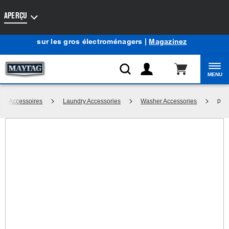
Accessibilité du Web
APERÇU
Centre d’aubaines Maytag
: Profitez de prix de liquidation
®
sur les gros électroménagers |
Magazinez
MENU
p
Accessoires
Laundry Accessories
Washer Accessories