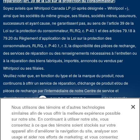
réparation (art. 39 de la Loi sur la protection du consommateur)
Aide sur les produits
Duos de Lessive
Tables de cuisson
Soyez avisés que Whirlpool Canada LP (ci-après désignée « Whirlpool »),
Monsieur Maytag
Suivre ma commande
ainsi que les sociétés du même groupe, ses filiales, sociétés mères, assureurs,
Hottes
Carrières
successeurs et ayant cause, ne garantissent pas, au sens de l’article 39 de la
Services de livraison et d'installation
Loi sur la protection du consommateur, RLRQ, c. P-40.1 et des articles 79.18 à
Fours à micro-ondes
Renseignements relatifs aux rappels
79.20 du Règlement d’application de la Loi sur la protection des
Retours et échanges
Lave-vaisselle et produits de nettoyage de cuisine
consommateurs, RLRQ, c. P-40.1, r. 3, la disponibilité des pièces de rechange,
Whirlpool et Corporation
Accessibilité
des services de réparation ou des renseignements nécessaires à l’entretien ou
Whirlpool au Canada
à la réparation des biens fabriqués, importés, annoncés ou vendus par
Services d'abonnement
Whirlpool ou ses filiales.
Veuillez noter que, en fonction du type et de la marque du produit, nous
Résidents du Québec
continuons à offrir un service de réparation, d'échange de produit et/ou de
pièces de rechange par l'intermédiaire de notre Centre de service et
d'assistance aux propriétaires, sous réserve des conditions de la garantie
4
SALES & OFFERS
limitée du fabricant. Pour plus d'informations, veuillez consulter les sites Web
Nous utilisons des témoins et d’autres technologies
similaires afin de vous offrir la meilleure expérience possible
de nos différentes marques sous la rubrique « Service et assistance » ou
PROMOTION DES
ACTUELLEMENT
Ends 8/26/26
sur notre site. En continuant à utiliser notre site, vous
ENSEMBLES DE CUISINE
DISPONIBLE
appeler le 1-800-807-6777. Pour InSinkErator, appelez le 1-800-561-1700.
consentez à ce que des témoins soient stockés sur votre
ÉCONOMISEZ JUSQU’À 300 $*
CENTRE DE LIQ
appareil afin d’améliorer la navigation du site, analyser son
Ce marchand en ligne est situé au 200-6750, avenue Century, Mississauga
usage et aider nos efforts de marketing; et vous consentez
D’ÉLECTROMÉN
à l’achat de plusieurs électroménagers de