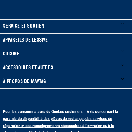
FOOTER
SERVICE ET SOUTIEN
Mes électroménagers
APPAREILS DE LESSIVE
Enregistrer un produit
Laveuses et sécheuses
CUISINE
Guides et documentation
Laveuses à chargement frontal
Réfrigérateurs
ACCESSOIRES ET AUTRES
Planifier une installation
Laveuses à chargement vertical
Portes françaises
Accessoires
À PROPOS DE MAYTAG
Planifier une réparation
Sécheuses au gaz
Congélateur inférieur
Filtres à eau pour réfrigérateur
Points de vente
Renseignements sur la garantie
Sécheuses électriques
Congélateur supérieur
Programme d’abonnement aux filtres à eau
Presse et médias
Programmes de service prolongé
Pour les consommateurs du Québec seulement – Avis concernant la
Piédestaux de lessive
Cuisinières
Communiquez avec nous
garantie de disponibilité des pièces de rechange, des services de
Pièces de rechange
Qualité Commerciale
réparation et des renseignements nécessaires à l’entretien ou à la
Fours muraux
À propos de nous