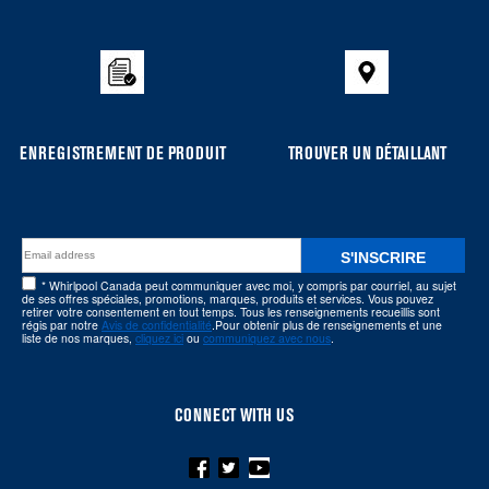
added
to
the
compare
list,
you
ENREGISTREMENT DE PRODUIT
TROUVER UN DÉTAILLANT
can
find
it
at
S'INSCRIRE
the
* Whirlpool Canada peut communiquer avec moi, y compris par courriel, au sujet
de ses offres spéciales, promotions, marques, produits et services. Vous pouvez
end
retirer votre consentement en tout temps. Tous les renseignements recueillis sont
régis par notre
Avis de confidentialité
.Pour obtenir plus de renseignements et une
of
liste de nos marques,
cliquez ici
ou
communiquez avec nous
.
this
page
CONNECT WITH US