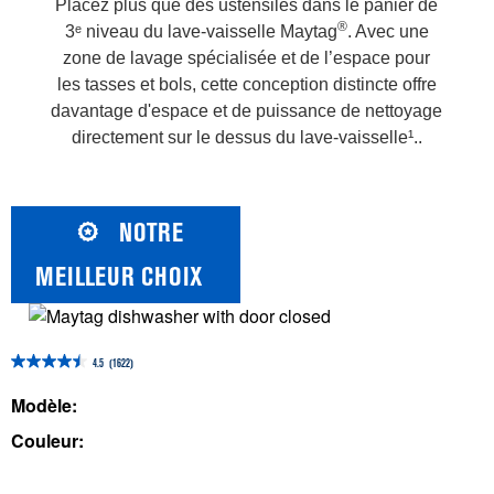
Placez plus que des ustensiles dans le panier de
®
3ᵉ niveau du lave-vaisselle Maytag
. Avec une
zone de lavage spécialisée et de l’espace pour
les tasses et bols, cette conception distincte offre
davantage d'espace et de puissance de nettoyage
directement sur le dessus du lave-vaisselle¹..
NOTRE
MEILLEUR CHOIX
4.5
(1622)
4.5
étoile(s)
Modèle:
sur
Couleur:
5.
1622