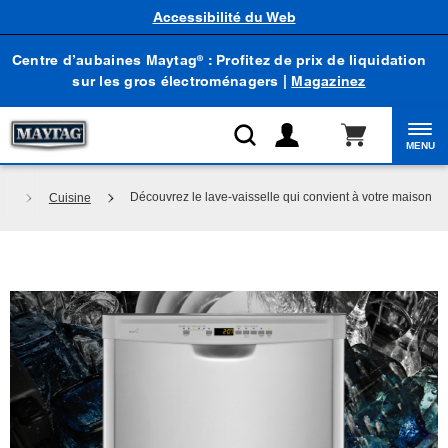
Accessibilité du Web
Centre d’aubaines Maytag
: Profitez de prix de liquidation
®
sur les gros électroménagers |
Magazinez
MENU
Découvrez le lave-vaisselle qui convient à votre maison
ns
Cuisine