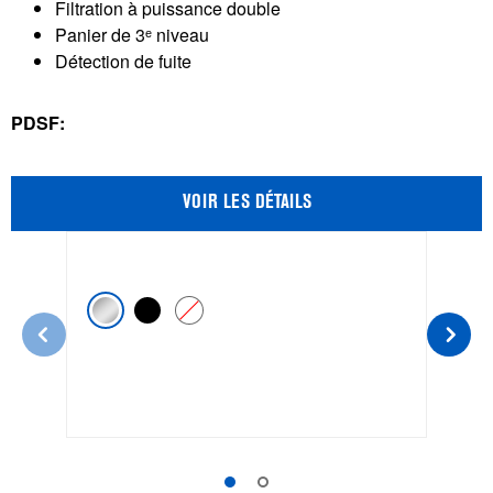
Filtration à puissance double
évaluations
Panier de 3ᵉ niveau
Détection de fuite
PDSF:
VOIR LES DÉTAILS
ACIER INOXYDABLE RÉSISTANT AUX TRACES DE DOIG
NOIR
BLANC