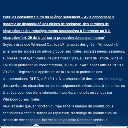
Points de vente
Renseignements sur la garantie
Sécheuses électriques
Congélateur supérieur
Programme d’abonnement aux filtres à eau
Presse et médias
Programmes de service prolongé
Pour les consommateurs du Québec seulement – Avis concernant la
Piédestaux de lessive
Cuisinières
Communiquez avec nous
garantie de disponibilité des pièces de rechange, des services de
Pièces de rechange
Qualité Commerciale
réparation et des renseignements nécessaires à l’entretien ou à la
Fours muraux
À propos de nous
réparation (art. 39 de la Loi sur la protection du consommateur)
Aide sur les produits
Duos de Lessive
Tables de cuisson
Soyez avisés que Whirlpool Canada LP (ci-après désignée « Whirlpool »),
Monsieur Maytag
Suivre ma commande
ainsi que les sociétés du même groupe, ses filiales, sociétés mères, assureurs,
Hottes
Carrières
successeurs et ayant cause, ne garantissent pas, au sens de l’article 39 de la
Services de livraison et d'installation
Loi sur la protection du consommateur, RLRQ, c. P-40.1 et des articles 79.18 à
Fours à micro-ondes
Renseignements relatifs aux rappels
79.20 du Règlement d’application de la Loi sur la protection des
Retours et échanges
Lave-vaisselle et produits de nettoyage de cuisine
consommateurs, RLRQ, c. P-40.1, r. 3, la disponibilité des pièces de rechange,
Whirlpool et Corporation
Accessibilité
des services de réparation ou des renseignements nécessaires à l’entretien ou
Whirlpool au Canada
à la réparation des biens fabriqués, importés, annoncés ou vendus par
Services d'abonnement
Whirlpool ou ses filiales.
Veuillez noter que, en fonction du type et de la marque du produit, nous
Résidents du Québec
continuons à offrir un service de réparation, d'échange de produit et/ou de
pièces de rechange par l'intermédiaire de notre Centre de service et
d'assistance aux propriétaires, sous réserve des conditions de la garantie
4
SOLDES ET OFFRES