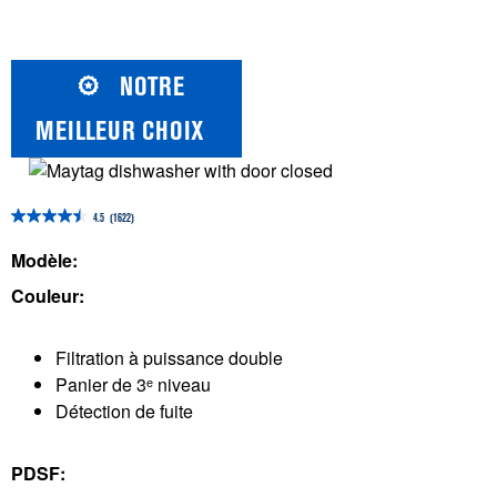
NOTRE
MEILLEUR CHOIX
4.5
(1622)
4.5
étoile(s)
Modèle:
sur
Couleur:
5.
1622
Filtration à puissance double
évaluations
Panier de 3ᵉ niveau
Détection de fuite
PDSF: