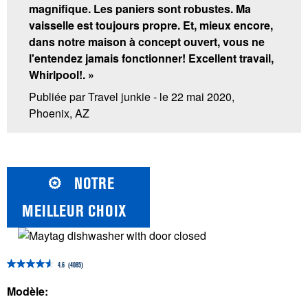
magnifique. Les paniers sont robustes. Ma
vaisselle est toujours propre. Et, mieux encore,
dans notre maison à concept ouvert, vous ne
l'entendez jamais fonctionner! Excellent travail,
Whirlpool!. »
Publiée par Travel junkie - le 22 mai 2020,
Phoenix, AZ
NOTRE
MEILLEUR CHOIX
4.6
(4085)
4.6
étoile(s)
Modèle:
sur