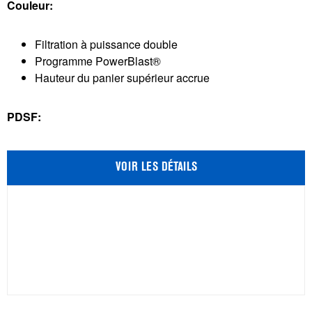
Couleur:
5.
4085
Filtration à puissance double
évaluations
Programme PowerBlast®
Hauteur du panier supérieur accrue
PDSF:
VOIR LES DÉTAILS