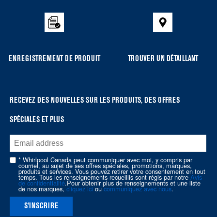
to
the
compare
list,
you
ENREGISTREMENT DE PRODUIT
TROUVER UN DÉTAILLANT
can
find
it
at
RECEVEZ DES NOUVELLES SUR LES PRODUITS, DES OFFRES
the
SPÉCIALES ET PLUS
end
of
this
page
* Whirlpool Canada peut communiquer avec moi, y compris par
courriel, au sujet de ses offres spéciales, promotions, marques,
produits et services. Vous pouvez retirer votre consentement en tout
temps. Tous les renseignements recueillis sont régis par notre
Avis
de confidentialité
.Pour obtenir plus de renseignements et une liste
de nos marques,
cliquez ici
ou
communiquez avec nous
.
S'INSCRIRE