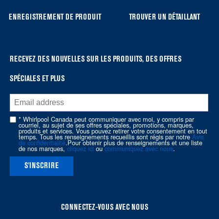
list,
you
ENREGISTREMENT DE PRODUIT
TROUVER UN DÉTAILLANT
can
find
it
at
RECEVEZ DES NOUVELLES SUR LES PRODUITS, DES OFFRES
the
SPÉCIALES ET PLUS
end
of
this
page
* Whirlpool Canada peut communiquer avec moi, y compris par
courriel, au sujet de ses offres spéciales, promotions, marques,
produits et services. Vous pouvez retirer votre consentement en tout
temps. Tous les renseignements recueillis sont régis par notre
Avis
de confidentialité
.Pour obtenir plus de renseignements et une liste
de nos marques,
cliquez ici
ou
communiquez avec nous
.
S'INSCRIRE
CONNECTEZ-VOUS AVEC NOUS