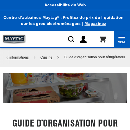
Accessibilité du Web
Centre d’aubaines Maytag
: Profitez de prix de liquidation
®
sur les gros électroménagers |
Magazinez
MENU
Guide d’organisation pour réfrigérateur
ntre d’informations
Cuisine
GUIDE D’ORGANISATION POUR