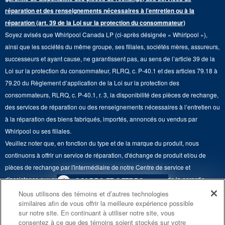
Pièces de rechange
Qualité Commerciale
réparation et des renseignements nécessaires à l’entretien ou à la
Fours muraux
À propos de nous
réparation (art. 39 de la Loi sur la protection du consommateur)
Aide sur les produits
Duos de Lessive
Tables de cuisson
Soyez avisés que Whirlpool Canada LP (ci-après désignée « Whirlpool »),
Monsieur Maytag
Suivre ma commande
ainsi que les sociétés du même groupe, ses filiales, sociétés mères, assureurs,
Hottes
Carrières
successeurs et ayant cause, ne garantissent pas, au sens de l’article 39 de la
Services de livraison et d'installation
Loi sur la protection du consommateur, RLRQ, c. P-40.1 et des articles 79.18 à
Fours à micro-ondes
Renseignements relatifs aux rappels
79.20 du Règlement d’application de la Loi sur la protection des
Retours et échanges
Lave-vaisselle et produits de nettoyage de cuisine
consommateurs, RLRQ, c. P-40.1, r. 3, la disponibilité des pièces de rechange,
Whirlpool et Corporation
Accessibilité
des services de réparation ou des renseignements nécessaires à l’entretien ou
Whirlpool au Canada
à la réparation des biens fabriqués, importés, annoncés ou vendus par
Services d'abonnement
Whirlpool ou ses filiales.
Veuillez noter que, en fonction du type et de la marque du produit, nous
Résidents du Québec
continuons à offrir un service de réparation, d'échange de produit et/ou de
pièces de rechange par l'intermédiaire de notre Centre de service et
d'assistance aux propriétaires, sous réserve des conditions de la garantie
4
SOLDES ET OFFRES
limitée du fabricant. Pour plus d'informations, veuillez consulter les sites Web
Nous utilisons des témoins et d’autres technologies
similaires afin de vous offrir la meilleure expérience possible
de nos différentes marques sous la rubrique « Service et assistance » ou
PROMOTION DES
ACTUELLEMENT
Finit le 8/26/26
sur notre site. En continuant à utiliser notre site, vous
ENSEMBLES DE CUISINE
DISPONIBLE
appeler le 1-800-807-6777. Pour InSinkErator, appelez le 1-800-561-1700.
consentez à ce que des témoins soient stockés sur votre