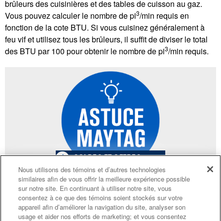
brûleurs des cuisinières et des tables de cuisson au gaz.
3
Vous pouvez calculer le nombre de pi
/min requis en
fonction de la cote BTU. Si vous cuisinez généralement à
feu vif et utilisez tous les brûleurs, il suffit de diviser le total
3
des BTU par 100 pour obtenir le nombre de pi
/min requis.
4
SOLDES ET OFFRES
Nous utilisons des témoins et d’autres technologies
similaires afin de vous offrir la meilleure expérience possible
La largeur d'un appareil de ventilation doit
PROMOTION DES
ACTUELLEMENT
Finit le 8/26/26
sur notre site. En continuant à utiliser notre site, vous
ENSEMBLES DE CUISINE
DISPONIBLE
correspondre à celle de la surface de cuisson. Les
consentez à ce que des témoins soient stockés sur votre
ÉCONOMISEZ JUSQU’À 300 $*
CENTRE DE LIQ
appareils de ventilation mesurent généralement 30, 36
appareil afin d’améliorer la navigation du site, analyser son
usage et aider nos efforts de marketing; et vous consentez
D’ÉLECTROMÉN
et 48 pouces (76, 91 et 122 cm), ce qui correspond aux
à l’achat de plusieurs électroménagers de