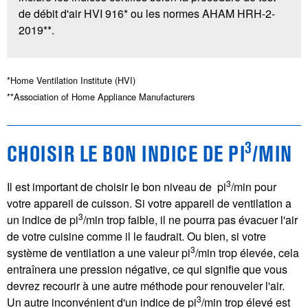
de débit d'air HVI 916* ou les normes AHAM HRH-2-
2019**.
*Home Ventilation Institute (HVI)
**Association of Home Appliance Manufacturers
3
CHOISIR LE BON INDICE DE PI
/MIN
3
Il est important de choisir le bon niveau de pi
/min pour
votre appareil de cuisson. Si votre appareil de ventilation a
3
un indice de pi
/min trop faible, il ne pourra pas évacuer l'air
de votre cuisine comme il le faudrait. Ou bien, si votre
3
système de ventilation a une valeur pi
/min trop élevée, cela
entraînera une pression négative, ce qui signifie que vous
devrez recourir à une autre méthode pour renouveler l'air.
3
Un autre inconvénient d'un indice de pi
/min trop élevé est