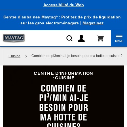
Accessibilité du Web
Centre d’aubaines Maytag
: Profitez de prix de liquidation
®
sur les gros électroménagers |
Magazinez
MENU
Combien de pi3/min ai-je besoin pour ma hotte de cuisine?
Cuisine
CENTRE D'INFORMATION
: CUISINE
COMBIEN DE
3
PI
/MIN AI-JE
BESOIN POUR
MA HOTTE DE
CUISINE?