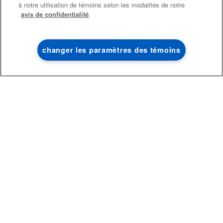
à notre utilisation de témoins selon les modalités de notre
®
cuisine admissibles Maytag
largeurs courantes des tables de cuisson ou des
avis de confidentialité
.
cuisinières.
Économisez sur les 
liquidation!
changer les paramètres des témoins
MAGASINEZ
MAGASINEZ
SURFACES DE CUISSON À INDUCTION ET
RADIANTES
Ces surfaces de cuisson produisent moins de chaleur que