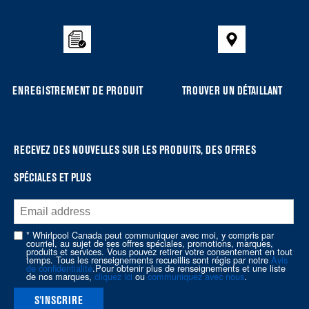
added
to
the
compare
list,
you
ENREGISTREMENT DE PRODUIT
TROUVER UN DÉTAILLANT
can
find
it
at
RECEVEZ DES NOUVELLES SUR LES PRODUITS, DES OFFRES
the
SPÉCIALES ET PLUS
end
of
this
page
* Whirlpool Canada peut communiquer avec moi, y compris par
courriel, au sujet de ses offres spéciales, promotions, marques,
produits et services. Vous pouvez retirer votre consentement en tout
temps. Tous les renseignements recueillis sont régis par notre
Avis
de confidentialité
.Pour obtenir plus de renseignements et une liste
de nos marques,
cliquez ici
ou
communiquez avec nous
.
S'INSCRIRE