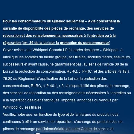
Filtres à eau pour réfrigérateur
Points de vente
Renseignements sur la garantie
Sécheuses électriques
Congélateur supérieur
Programme d’abonnement aux filtres à eau
Presse et médias
Programmes de service prolongé
Pour les consommateurs du Québec seulement – Avis concernant la
Piédestaux de lessive
Cuisinières
Communiquez avec nous
garantie de disponibilité des pièces de rechange, des services de
Pièces de rechange
Qualité Commerciale
réparation et des renseignements nécessaires à l’entretien ou à la
Fours muraux
À propos de nous
réparation (art. 39 de la Loi sur la protection du consommateur)
Aide sur les produits
Duos de Lessive
Tables de cuisson
Soyez avisés que Whirlpool Canada LP (ci-après désignée « Whirlpool »),
Monsieur Maytag
Suivre ma commande
ainsi que les sociétés du même groupe, ses filiales, sociétés mères, assureurs,
Hottes
Carrières
successeurs et ayant cause, ne garantissent pas, au sens de l’article 39 de la
Services de livraison et d'installation
Loi sur la protection du consommateur, RLRQ, c. P-40.1 et des articles 79.18 à
Fours à micro-ondes
Renseignements relatifs aux rappels
79.20 du Règlement d’application de la Loi sur la protection des
Retours et échanges
Lave-vaisselle et produits de nettoyage de cuisine
consommateurs, RLRQ, c. P-40.1, r. 3, la disponibilité des pièces de rechange,
Whirlpool et Corporation
Accessibilité
des services de réparation ou des renseignements nécessaires à l’entretien ou
Whirlpool au Canada
à la réparation des biens fabriqués, importés, annoncés ou vendus par
Services d'abonnement
Whirlpool ou ses filiales.
Veuillez noter que, en fonction du type et de la marque du produit, nous
Résidents du Québec
continuons à offrir un service de réparation, d'échange de produit et/ou de
pièces de rechange par l'intermédiaire de notre Centre de service et