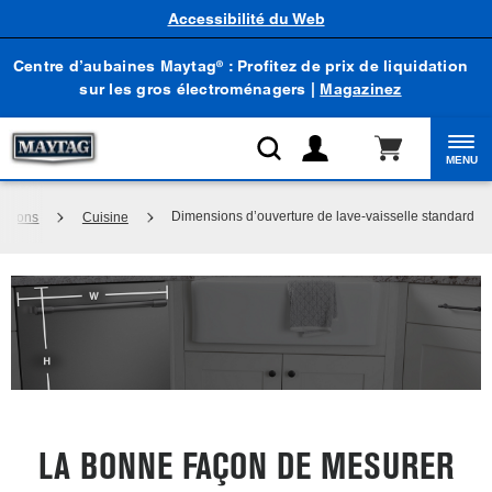
Accessibilité du Web
Centre d’aubaines Maytag
: Profitez de prix de liquidation
®
sur les gros électroménagers |
Magazinez
MENU
Dimensions d’ouverture de lave-vaisselle standard
mations
Cuisine
LA BONNE FAÇON DE MESURER