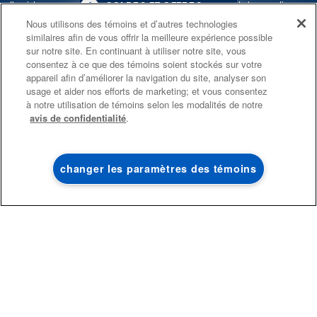
d'assistance aux propriétaires, sous réserve des conditions de la garantie
4
SOLDES ET OFFRES
limitée du fabricant. Pour plus d'informations, veuillez consulter les sites Web
Nous utilisons des témoins et d’autres technologies
similaires afin de vous offrir la meilleure expérience possible
de nos différentes marques sous la rubrique « Service et assistance » ou
PROMOTION DES
ACTUELLEMENT
Finit le 8/26/26
sur notre site. En continuant à utiliser notre site, vous
ENSEMBLES DE CUISINE
DISPONIBLE
appeler le 1-800-807-6777. Pour InSinkErator, appelez le 1-800-561-1700.
consentez à ce que des témoins soient stockés sur votre
ÉCONOMISEZ JUSQU’À 300 $*
CENTRE DE LIQ
appareil afin d’améliorer la navigation du site, analyser son
Ce marchand en ligne est situé au 200-6750, avenue Century, Mississauga
usage et aider nos efforts de marketing; et vous consentez
D’ÉLECTROMÉN
à l’achat de plusieurs électroménagers de
(Ontario) L5N 0B7. ®/TM © 2026 Maytag. Tous droits réservés.
à notre utilisation de témoins selon les modalités de notre
®
cuisine admissibles Maytag
avis de confidentialité
.
Économisez sur les 
Conditions d’utilisation
Avis de confidentialité
Plan du site
liquidation!
Communiquez avec nous
changer les paramètres des témoins
MAGASINEZ
MAGASINEZ