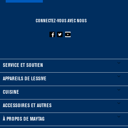
CONNECTEZ-VOUS AVEC NOUS
FOOTER
SERVICE ET SOUTIEN
Mes électroménagers
APPAREILS DE LESSIVE
Enregistrer un produit
Laveuses et sécheuses
CUISINE
Guides et documentation
Laveuses à chargement frontal
Réfrigérateurs
ACCESSOIRES ET AUTRES
Planifier une installation
Laveuses à chargement vertical
Portes françaises
Accessoires
À PROPOS DE MAYTAG
Planifier une réparation
Sécheuses au gaz
Congélateur inférieur