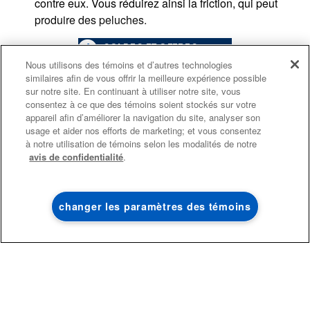
contre eux. Vous réduirez ainsi la friction, qui peut
produire des peluches.
4
SOLDES ET OFFRES
RETOURNEZ VOS VÊTEMENTS À L'ENVERS
Nous utilisons des témoins et d’autres technologies
Retourner vos vêtements à l'envers avant de les laver
similaires afin de vous offrir la meilleure expérience possible
peut aider à protéger la couche extérieure contre la
PROMOTION DES
ACTUELLEMENT
Finit le 8/26/26
sur notre site. En continuant à utiliser notre site, vous
ENSEMBLES DE CUISINE
DISPONIBLE
friction.
consentez à ce que des témoins soient stockés sur votre
ÉCONOMISEZ JUSQU’À 300 $*
CENTRE DE LIQ
appareil afin d’améliorer la navigation du site, analyser son
UTILISEZ UN CYCLE DE LAVAGE DOUX
usage et aider nos efforts de marketing; et vous consentez
D’ÉLECTROMÉN
à l’achat de plusieurs électroménagers de
à notre utilisation de témoins selon les modalités de notre
Essayez de laver vos vêtements à l'eau froide à cycle
®
cuisine admissibles Maytag
avis de confidentialité
.
doux pour éviter la formation de peluches. Évitez
Économisez sur les 
également de surcharger votre appareil. Comme
liquidation!
toujours, suivez l'étiquette d'entretien du produit pour
changer les paramètres des témoins
MAGASINEZ
MAGASINEZ
connaître les
programmes de lavage
appropriés.
Sinon, vous risquez de réduire la durée de vie de vos
vêtements.
ENTRETENEZ RÉGULIÈREMENT VOTRE
SÉCHEUSE