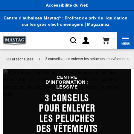
Accessibilité du Web
Centre d’aubaines Maytag
: Profitez de prix de liquidation
®
sur les gros électroménagers |
Magazinez
MENU
3 conseils pour enlever les peluches des vêtements
veuses et sécheuses
CENTRE
D'INFORMATION :
LESSIVE
3 CONSEILS
POUR ENLEVER
LES PELUCHES
DES VÊTEMENTS