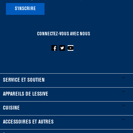
S'INSCRIRE
CONNECTEZ-VOUS AVEC NOUS
FOOTER
SERVICE ET SOUTIEN
Mes électroménagers
APPAREILS DE LESSIVE
Enregistrer un produit
Laveuses et sécheuses
CUISINE
Guides et documentation
Laveuses à chargement frontal
Réfrigérateurs
ACCESSOIRES ET AUTRES
Planifier une installation
Laveuses à chargement vertical
Portes françaises