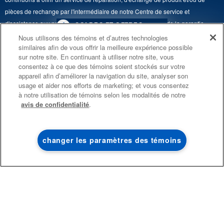
pièces de rechange par l'intermédiaire de notre Centre de service et
d'assistance aux propriétaires, sous réserve des conditions de la garantie
4
SOLDES ET OFFRES
limitée du fabricant. Pour plus d'informations, veuillez consulter les sites Web
Nous utilisons des témoins et d’autres technologies
similaires afin de vous offrir la meilleure expérience possible
de nos différentes marques sous la rubrique « Service et assistance » ou
PROMOTION DES
ACTUELLEMENT
Finit le 8/26/26
sur notre site. En continuant à utiliser notre site, vous
ENSEMBLES DE CUISINE
DISPONIBLE
appeler le 1-800-807-6777. Pour InSinkErator, appelez le 1-800-561-1700.
consentez à ce que des témoins soient stockés sur votre
ÉCONOMISEZ JUSQU’À 300 $*
CENTRE DE LIQ
appareil afin d’améliorer la navigation du site, analyser son
Ce marchand en ligne est situé au 200-6750, avenue Century, Mississauga
usage et aider nos efforts de marketing; et vous consentez
D’ÉLECTROMÉN
à l’achat de plusieurs électroménagers de
(Ontario) L5N 0B7. ®/TM © 2026 Maytag. Tous droits réservés.
à notre utilisation de témoins selon les modalités de notre
®
cuisine admissibles Maytag
avis de confidentialité
.
Conditions d’utilisation
Avis de confidentialité
Plan du site
Économisez jusqu'à 
électroménagers en l
Communiquez avec nous
changer les paramètres des témoins
MAGASINEZ
MAGASINEZ