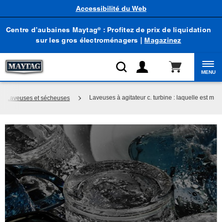
Accessibilité du Web
Centre d’aubaines Maytag
: Profitez de prix de liquidation
®
sur les gros électroménagers |
Magazinez
MENU
Laveuses à agitateur c. turbine : laquelle est mie
Laveuses et sécheuses