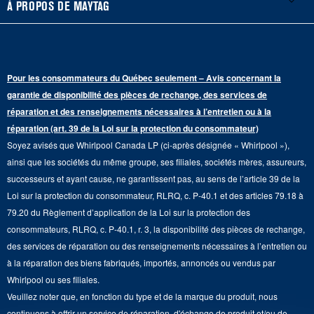
Accessoires
À PROPOS DE MAYTAG
Planifier une réparation
Sécheuses au gaz
Congélateur inférieur
Filtres à eau pour réfrigérateur
Points de vente
Renseignements sur la garantie
Sécheuses électriques
Congélateur supérieur
Programme d’abonnement aux filtres à eau
Presse et médias
Programmes de service prolongé
Pour les consommateurs du Québec seulement – Avis concernant la
Piédestaux de lessive
Cuisinières
Communiquez avec nous
garantie de disponibilité des pièces de rechange, des services de
Pièces de rechange
Qualité Commerciale
réparation et des renseignements nécessaires à l’entretien ou à la
Fours muraux
À propos de nous
réparation (art. 39 de la Loi sur la protection du consommateur)
Aide sur les produits
Duos de Lessive
Tables de cuisson
Soyez avisés que Whirlpool Canada LP (ci-après désignée « Whirlpool »),
Monsieur Maytag
Suivre ma commande
ainsi que les sociétés du même groupe, ses filiales, sociétés mères, assureurs,
Hottes
Carrières
successeurs et ayant cause, ne garantissent pas, au sens de l’article 39 de la
Services de livraison et d'installation
Loi sur la protection du consommateur, RLRQ, c. P-40.1 et des articles 79.18 à
Fours à micro-ondes
Renseignements relatifs aux rappels
79.20 du Règlement d’application de la Loi sur la protection des
Retours et échanges
Lave-vaisselle et produits de nettoyage de cuisine
consommateurs, RLRQ, c. P-40.1, r. 3, la disponibilité des pièces de rechange,
Whirlpool et Corporation
Accessibilité
des services de réparation ou des renseignements nécessaires à l’entretien ou
Whirlpool au Canada
à la réparation des biens fabriqués, importés, annoncés ou vendus par
Services d'abonnement
Whirlpool ou ses filiales.
Veuillez noter que, en fonction du type et de la marque du produit, nous
Résidents du Québec
continuons à offrir un service de réparation, d'échange de produit et/ou de