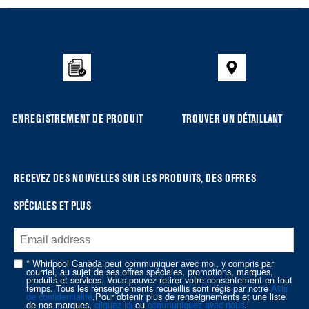
Item
added
to
the
compare
list,
you
ENREGISTREMENT DE PRODUIT
TROUVER UN DÉTAILLANT
can
find
it
at
RECEVEZ DES NOUVELLES SUR LES PRODUITS, DES OFFRES
the
SPÉCIALES ET PLUS
end
of
this
page
* Whirlpool Canada peut communiquer avec moi, y compris par
courriel, au sujet de ses offres spéciales, promotions, marques,
produits et services. Vous pouvez retirer votre consentement en tout
temps. Tous les renseignements recueillis sont régis par notre
Avis
de confidentialité
.Pour obtenir plus de renseignements et une liste
de nos marques,
cliquez ici
ou
communiquez avec nous
.