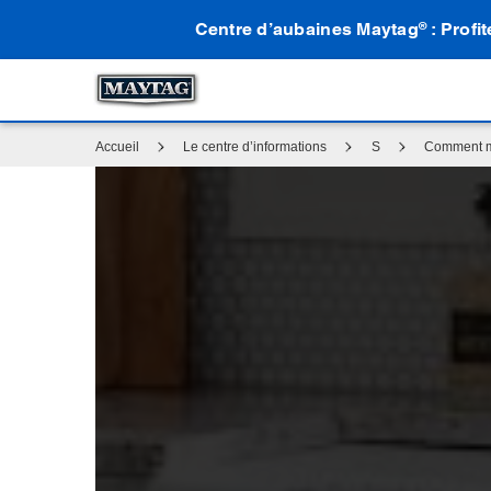
Centre d’aubaines Maytag
: Profi
®
Accueil
Le centre d’informations
S
Comment me