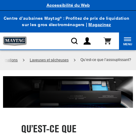
Accessibilité du Web
Centre d’aubaines Maytag
: Profitez de prix de liquidation
®
sur les gros électroménagers |
Magazinez
MENU
Qu’est-ce que l’assouplissant?
nformations
Laveuses et sécheuses
QU’EST-CE QUE