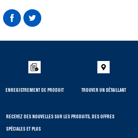
Item
added
to
the
compare
list,
you
ENREGISTREMENT DE PRODUIT
TROUVER UN DÉTAILLANT
can
find
it
at
RECEVEZ DES NOUVELLES SUR LES PRODUITS, DES OFFRES
the
SPÉCIALES ET PLUS
end