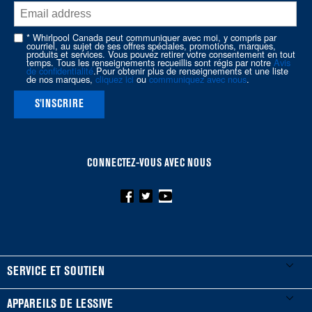
of
this
page
* Whirlpool Canada peut communiquer avec moi, y compris par
courriel, au sujet de ses offres spéciales, promotions, marques,
produits et services. Vous pouvez retirer votre consentement en tout
temps. Tous les renseignements recueillis sont régis par notre
Avis
de confidentialité
.Pour obtenir plus de renseignements et une liste
de nos marques,
cliquez ici
ou
communiquez avec nous
.
S'INSCRIRE
CONNECTEZ-VOUS AVEC NOUS
FOOTER
SERVICE ET SOUTIEN
Mes électroménagers
APPAREILS DE LESSIVE