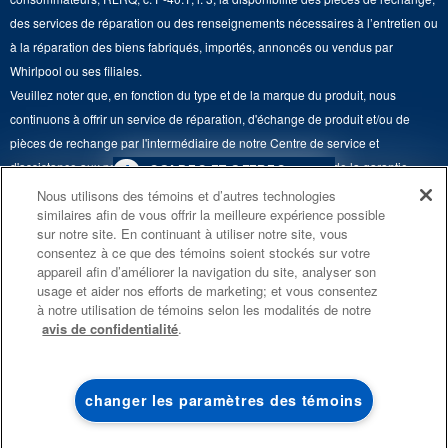
Whirlpool et Corporation
Accessibilité
des services de réparation ou des renseignements nécessaires à l’entretien ou
Whirlpool au Canada
à la réparation des biens fabriqués, importés, annoncés ou vendus par
Services d'abonnement
Whirlpool ou ses filiales.
Veuillez noter que, en fonction du type et de la marque du produit, nous
Résidents du Québec
continuons à offrir un service de réparation, d'échange de produit et/ou de
pièces de rechange par l'intermédiaire de notre Centre de service et
d'assistance aux propriétaires, sous réserve des conditions de la garantie
4
SOLDES ET OFFRES
limitée du fabricant. Pour plus d'informations, veuillez consulter les sites Web
Nous utilisons des témoins et d’autres technologies
similaires afin de vous offrir la meilleure expérience possible
de nos différentes marques sous la rubrique « Service et assistance » ou
PROMOTION DES
ACTUELLEMENT
Finit le 8/26/26
sur notre site. En continuant à utiliser notre site, vous
ENSEMBLES DE CUISINE
DISPONIBLE
appeler le 1-800-807-6777. Pour InSinkErator, appelez le 1-800-561-1700.
consentez à ce que des témoins soient stockés sur votre
ÉCONOMISEZ JUSQU’À 300 $*
CENTRE DE LIQ
appareil afin d’améliorer la navigation du site, analyser son
Ce marchand en ligne est situé au 200-6750, avenue Century, Mississauga
usage et aider nos efforts de marketing; et vous consentez
D’ÉLECTROMÉN
à l’achat de plusieurs électroménagers de
(Ontario) L5N 0B7. ®/TM © 2026 Maytag. Tous droits réservés.
à notre utilisation de témoins selon les modalités de notre
®
cuisine admissibles Maytag
avis de confidentialité
.
Économisez sur les 
Conditions d’utilisation
Avis de confidentialité
Plan du site
liquidation!
Communiquez avec nous
changer les paramètres des témoins
MAGASINEZ
MAGASINEZ