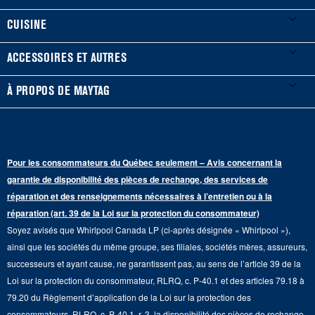
Enregistrer un produit
Laveuses et sécheuses
CUISINE
Guides et documentation
Laveuses à chargement frontal
Réfrigérateurs
ACCESSOIRES ET AUTRES
Planifier une installation
Laveuses à chargement vertical
Portes françaises
Accessoires
À PROPOS DE MAYTAG
Planifier une réparation
Sécheuses au gaz
Congélateur inférieur
Filtres à eau pour réfrigérateur
Points de vente
Renseignements sur la garantie
Sécheuses électriques
Congélateur supérieur
Programme d’abonnement aux filtres à eau
Presse et médias
Programmes de service prolongé
Pour les consommateurs du Québec seulement – Avis concernant la
Piédestaux de lessive
Cuisinières
Communiquez avec nous
garantie de disponibilité des pièces de rechange, des services de
Pièces de rechange
Qualité Commerciale
réparation et des renseignements nécessaires à l’entretien ou à la
Fours muraux
À propos de nous
réparation (art. 39 de la Loi sur la protection du consommateur)
Aide sur les produits
Duos de Lessive
Tables de cuisson
Soyez avisés que Whirlpool Canada LP (ci-après désignée « Whirlpool »),
Monsieur Maytag
Suivre ma commande
ainsi que les sociétés du même groupe, ses filiales, sociétés mères, assureurs,
Hottes
Carrières
successeurs et ayant cause, ne garantissent pas, au sens de l’article 39 de la
Services de livraison et d'installation
Loi sur la protection du consommateur, RLRQ, c. P-40.1 et des articles 79.18 à
Fours à micro-ondes
Renseignements relatifs aux rappels
79.20 du Règlement d’application de la Loi sur la protection des
Retours et échanges
Lave-vaisselle et produits de nettoyage de cuisine
consommateurs, RLRQ, c. P-40.1, r. 3, la disponibilité des pièces de rechange,