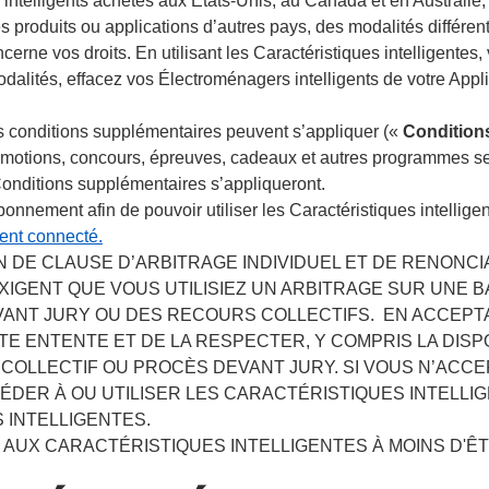
ntelligents achetés aux États-Unis, au Canada et en Australie, 
es produits ou applications d’autres pays, des modalités différe
oncerne vos droits. En utilisant les Caractéristiques intelligente
lités, effacez vos Électroménagers intelligents de votre Appli
des conditions supplémentaires peuvent s’appliquer («
Condition
omotions, concours, épreuves, cadeaux et autres programmes 
onditions supplémentaires s’appliqueront.
onnement afin de pouvoir utiliser les Caractéristiques intellig
ent connecté.
 DE CLAUSE D’ARBITRAGE INDIVIDUEL ET DE RENONCI
XIGENT QUE VOUS UTILISIEZ UN ARBITRAGE SUR UNE 
VANT JURY OU DES RECOURS COLLECTIFS. EN ACCEPT
E ENTENTE ET DE LA RESPECTER, Y COMPRIS LA DISP
 COLLECTIF OU PROCÈS DEVANT JURY. SI VOUS N’ACCE
ÉDER À OU UTILISER LES CARACTÉRISTIQUES INTELLI
 INTELLIGENTES.
 AUX CARACTÉRISTIQUES INTELLIGENTES À MOINS D'ÊT