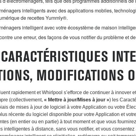
s d’électroménagers, tels que des programmes additionnels de 
oménagers intelligents avec des applications mobiles, technolog
 numérique de recettes Yummly®.
oménagers intelligent avec votre écosystème de maison intelligen
contre une erreur, des façons de vous notifier du problème et d
CARACTÉRISTIQUES INTE
TIONS, MODIFICATIONS 
uent rapidement et Whirlpool s’efforce de continuer à innove
mpre (collectivement,
« Mettre à jour/Mises à jour »
) les Caract
iais de mises à jour de logiciel à votre Application ou votre Éle
 plus récente du logiciel disponible pour votre Application et v
entes (en entier ou en partie) à tout moment et que vous fournire
s intelligentes à distance, sans vous notifier, et vous consent