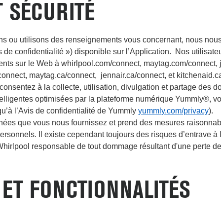
T SÉCURITÉ
ns ou utilisons des renseignements vous concernant, nous nous
s de confidentialité ») disponible sur l’Application. Nos utilisa
igents sur le Web à whirlpool.com/connect, maytag.com/connect,
/connect, maytag.ca/connect, jennair.ca/connect, et kitchenaid.c
 consentez à la collecte, utilisation, divulgation et partage des d
 intelligentes optimisées par la plateforme numérique Yummly®,
qu’à l’Avis de confidentialité de Yummly
yummly.com/privacy
).
nnées que vous nous fournissez et prend des mesures raisonnabl
rsonnels. Il existe cependant toujours des risques d’entrave à l
irlpool responsable de tout dommage résultant d'une perte de co
 ET FONCTIONNALITÉS