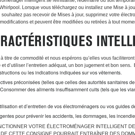
roménager intelligent se réinitialise, redémarre ou soit temporai
 Whirlpool. Lorsque vous téléchargez ou installez une Mise à jou
e souhaitez pas recevoir de Mises à jour, supprimez votre électr
 modifications et peuvent être modifiées ou retirées à tout momen
ARACTÉRISTIQUES INTELL
 à titre de commodité et nous espérons qu’elles vous faciliteront
et d’utiliser l’entretien adéquat, un bon jugement et bon sens. E
nstructions ou les indications indiquées sur vos vêtements.
ctives préconisées (telles que celles des autorités sanitaires de
onsommer des aliments insuffisamment cuits (tels que les viand
tilisation et d’entretien de vos électroménagers ou vos guides d
igentes pour prévenir les accidents, les dommages, les incendi
ONCTIONNER VOTRE ÉLECTROMÉNAGER INTELLIGENT DE
T DE CETTE CONSIGNE POURRAIT ENTRAÎNER DES DO