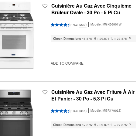
Cuisinière Au Gaz Avec Cinquième
Brûleur Ovale - 30 Po - 5 Pi Cu
Modèle:
MGR6600FW
4.3
(239)
Check Dimensions
46.875” H × 29.875” L × 27.875” P
ADD TO COMPARE
Cuisinière Au Gaz Avec Friture À Air
Et Panier - 30 Po - 5.3 Pi Cu
Modèle:
MGR7700LZ
4.3
(346)
Check Dimensions
47.875” H × 29.875” L × 27.875” P