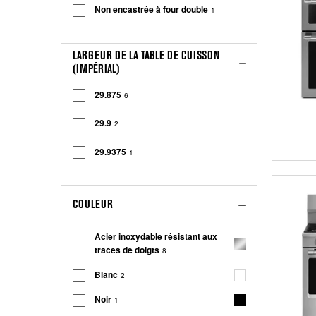
Non encastrée à four double
1
LARGEUR DE LA TABLE DE CUISSON
(IMPÉRIAL)
29.875
6
29.9
2
29.9375
1
COULEUR
Acier inoxydable résistant aux
traces de doigts
8
Blanc
2
Noir
1