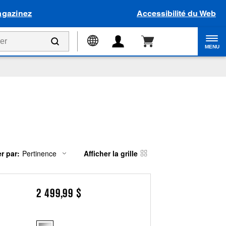
gazinez
Accessibilité du Web
MENU
er par:
Pertinence
Afficher la grille
ent
nging
e
on
2 499,99 $
n
nged
e
esh