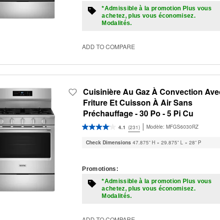
*Admissible à la promotion Plus vous
achetez, plus vous économisez.
Modalités.
ADD TO COMPARE
Cuisinière Au Gaz À Convection Ave
Friture Et Cuisson À Air Sans
Préchauffage - 30 Po - 5 Pi Cu
Modèle:
MFGS6030RZ
4.1
(231)
Check Dimensions
47.875” H × 29.875” L × 28” P
Promotions:
*Admissible à la promotion Plus vous
achetez, plus vous économisez.
Modalités.
ADD TO COMPARE