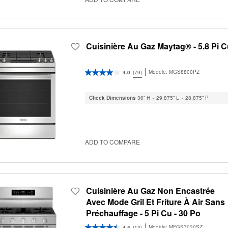
Cuisinière Au Gaz Maytag® - 5.8 Pi 
Modèle:
MGS8800PZ
4.0
(79)
Check Dimensions
36” H × 29.875” L × 28.875” P
ADD TO COMPARE
Cuisinière Au Gaz Non Encastrée
Avec Mode Gril Et Friture À Air Sans
Préchauffage - 5 Pi Cu - 30 Po
Modèle:
MFGS7030SZ
4.5
(13)