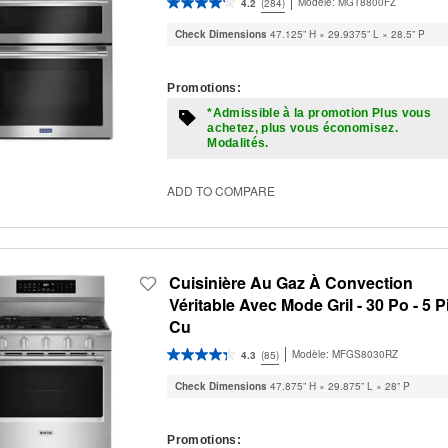
Modèle:
MGT8800FZ
4.2
(284)
upda
the
Check Dimensions
47.125” H × 29.9375” L × 28.5” P
cont
Promotions:
*Admissible à la promotion Plus vous
achetez, plus vous économisez.
Modalités.
ADD TO COMPARE
Cuisinière Au Gaz À Convection
Véritable Avec Mode Gril - 30 Po - 5 P
Cu
Modèle:
MFGS8030RZ
4.3
(85)
Check Dimensions
47.875” H × 29.875” L × 28” P
Promotions: