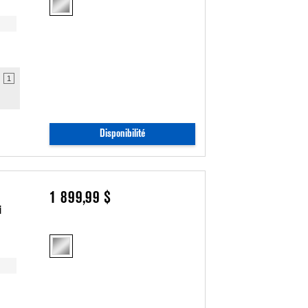
ting
ent
1
Disponibilité
1 899,99 $
i