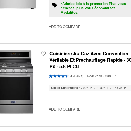
*Admissible à la promotion Plus vous
achetez, plus vous économisez.
Modalités.
ADD TO COMPARE
Cuisinière Au Gaz Avec Convection
Véritable Et Préchauffage Rapide - 3
Po - 5.8 Pi Cu
Modèle:
MGR8800FZ
4.4
(847)
Check Dimensions
47.875” H × 29.875” L × 27.875” P
ADD TO COMPARE