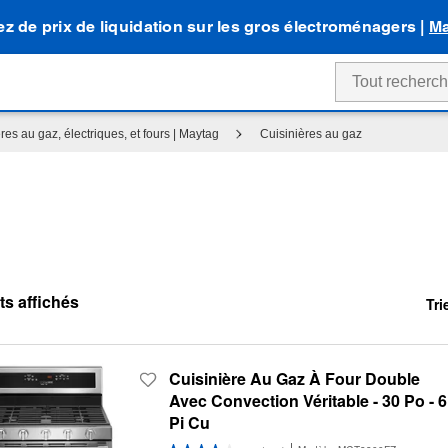
tez de prix de liquidation sur les gros électroménagers |
Ma
res au gaz, électriques, et fours | Maytag
Cuisinières au gaz
Tri
Cont
Cha
of
the
the
sort
pag
by
has
opti
Cuisinière Au Gaz À Four Double
bee
the
Avec Convection Véritable - 30 Po - 6
cha
pag
Pi Cu
will
refr