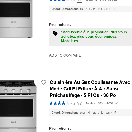
Check Dimensions
46.4” H × 29.9” L × 24.5” P
Promotions:
*Admissible à la promotion Plus vous
achetez, plus vous économisez.
Modalités.
ADD TO COMPARE
Cuisinière Au Gaz Coulissante Avec
Mode Gril Et Friture À Air Sans
Préchauffage - 5 Pi Cu - 30 Po
Modèle:
MSGS7030SZ
4.1
(19)
Check Dimensions
36.6” H × 29.9” L × 25.4” P
Promotions: