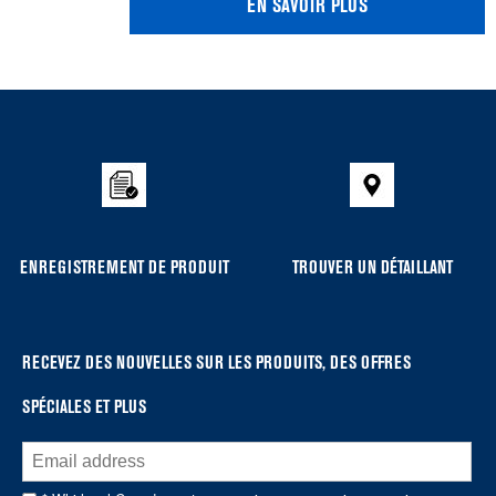
EN SAVOIR PLUS
Item
added
to
the
compare
list,
you
ENREGISTREMENT DE PRODUIT
TROUVER UN DÉTAILLANT
can
find
it
at
RECEVEZ DES NOUVELLES SUR LES PRODUITS, DES OFFRES
the
SPÉCIALES ET PLUS
end
of
this