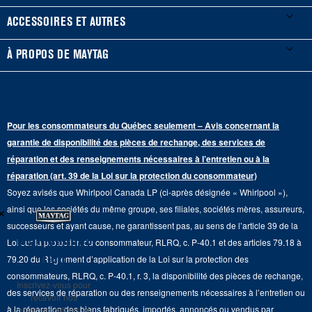
Guides et documentation
Laveuses à chargement frontal
Réfrigérateurs
ACCESSOIRES ET AUTRES
Planifier une installation
Laveuses à chargement vertical
Portes françaises
Accessoires
À PROPOS DE MAYTAG
Planifier une réparation
Sécheuses au gaz
Congélateur inférieur
Filtres à eau pour réfrigérateur
Points de vente
Renseignements sur la garantie
Sécheuses électriques
Congélateur supérieur
Programme d’abonnement aux filtres à eau
Presse et médias
Programmes de service prolongé
Pour les consommateurs du Québec seulement – Avis concernant la
Piédestaux de lessive
Cuisinières
Communiquez avec nous
garantie de disponibilité des pièces de rechange, des services de
Pièces de rechange
Qualité Commerciale
réparation et des renseignements nécessaires à l’entretien ou à la
Fours muraux
À propos de nous
réparation (art. 39 de la Loi sur la protection du consommateur)
Aide sur les produits
Duos de Lessive
Tables de cuisson
Soyez avisés que Whirlpool Canada LP (ci-après désignée « Whirlpool »),
Monsieur Maytag
×
Suivre ma commande
ainsi que les sociétés du même groupe, ses filiales, sociétés mères, assureurs,
Hottes
Carrières
successeurs et ayant cause, ne garantissent pas, au sens de l’article 39 de la
Services de livraison et d'installation
Ne manquez
Loi sur la protection du consommateur, RLRQ, c. P-40.1 et des articles 79.18 à
Fours à micro-ondes
Renseignements relatifs aux rappels
rien
79.20 du Règlement d’application de la Loi sur la protection des
Retours et échanges
Lave-vaisselle et produits de nettoyage de cuisine
consommateurs, RLRQ, c. P-40.1, r. 3, la disponibilité des pièces de rechange,
Whirlpool et Corporation
Inscrivez-vous pour
Accessibilité
des services de réparation ou des renseignements nécessaires à l’entretien ou
recevoir nos
Whirlpool au Canada
à la réparation des biens fabriqués, importés, annoncés ou vendus par
communications et