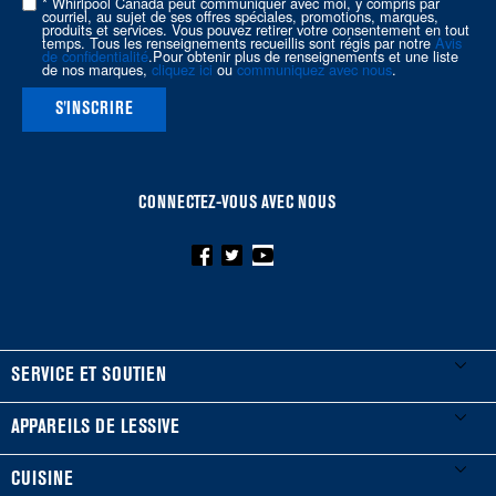
page
* Whirlpool Canada peut communiquer avec moi, y compris par
courriel, au sujet de ses offres spéciales, promotions, marques,
produits et services. Vous pouvez retirer votre consentement en tout
temps. Tous les renseignements recueillis sont régis par notre
Avis
de confidentialité
.Pour obtenir plus de renseignements et une liste
de nos marques,
cliquez ici
ou
communiquez avec nous
.
S'INSCRIRE
CONNECTEZ-VOUS AVEC NOUS
FOOTER
SERVICE ET SOUTIEN
Mes électroménagers
APPAREILS DE LESSIVE
Enregistrer un produit
Laveuses et sécheuses
CUISINE