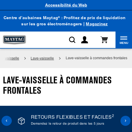
Accessibilité du Web
Centre d’aubaines Maytag
: Profitez de prix de liquidation
®
sur les gros électroménagers |
Magazinez
MENU
Lave-vaisselle à commandes frontales
ve-vaisselle
Lave-vaisselle
LAVE-VAISSELLE À COMMANDES
FRONTALES
2
RETOURS FLEXIBLES ET FACILES
Demandez le retour de produit dans les 5 jours