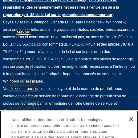
Pièces de rechange
Qualité Commerciale
réparation et des renseignements nécessaires à l’entretien ou à la
Fours muraux
À propos de nous
réparation (art. 39 de la Loi sur la protection du consommateur)
Aide sur les produits
Duos de Lessive
Tables de cuisson
Soyez avisés que Whirlpool Canada LP (ci-après désignée « Whirlpool »),
Monsieur Maytag
×
Suivre ma commande
ainsi que les sociétés du même groupe, ses filiales, sociétés mères, assureurs,
Hottes
Carrières
successeurs et ayant cause, ne garantissent pas, au sens de l’article 39 de la
Services de livraison et d'installation
Ne manquez
Loi sur la protection du consommateur, RLRQ, c. P-40.1 et des articles 79.18 à
Fours à micro-ondes
Renseignements relatifs aux rappels
rien
79.20 du Règlement d’application de la Loi sur la protection des
Retours et échanges
Lave-vaisselle et produits de nettoyage de cuisine
consommateurs, RLRQ, c. P-40.1, r. 3, la disponibilité des pièces de rechange,
Whirlpool et Corporation
Inscrivez-vous pour
Accessibilité
des services de réparation ou des renseignements nécessaires à l’entretien ou
recevoir nos
Whirlpool au Canada
à la réparation des biens fabriqués, importés, annoncés ou vendus par
communications et
Services d'abonnement
être parmi les
Whirlpool ou ses filiales.
premiers à découvrir
Veuillez noter que, en fonction du type et de la marque du produit, nous
Résidents du Québec
nos offres spéciales.
continuons à offrir un service de réparation, d'échange de produit et/ou de
Nous envoyons
également des trucs et
pièces de rechange par l'intermédiaire de notre Centre de service et
astuces pour vous
d'assistance aux propriétaires, sous réserve des conditions de la garantie
aider à tirer le meilleur
limitée du fabricant. Pour plus d'informations, veuillez consulter les sites Web
parti de vos
Nous utilisons des témoins et d’autres technologies
électroménagers.
similaires afin de vous offrir la meilleure expérience possible
de nos différentes marques sous la rubrique « Service et assistance » ou
sur notre site. En continuant à utiliser notre site, vous
appeler le 1-800-807-6777. Pour InSinkErator, appelez le 1-800-561-1700.
consentez à ce que des témoins soient stockés sur votre