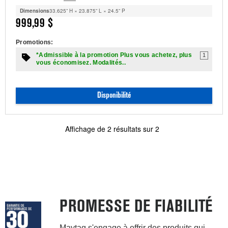
Dimensions
33.625” H × 23.875” L × 24.5” P
999,99 $
Promotions:
*Admissible à la promotion Plus vous achetez, plus
1
vous économisez. Modalités..
Disponibilité
Affichage de
2
résultats sur
2
PROMESSE DE FIABILITÉ
Maytag s'engage à offrir des produits qui