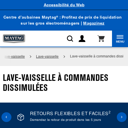
Accessibilité du Web
Centre d’aubaines Maytag
: Profitez de prix de liquidation
®
sur les gros électroménagers |
Magazinez
MENU
Lave-vaisselle à commandes dissimu
Lave-vaisselle
Lave-vaisselle
LAVE-VAISSELLE À COMMANDES
DISSIMULÉES
2
RETOURS FLEXIBLES ET FACILES
Demandez le retour de produit dans les 5 jours