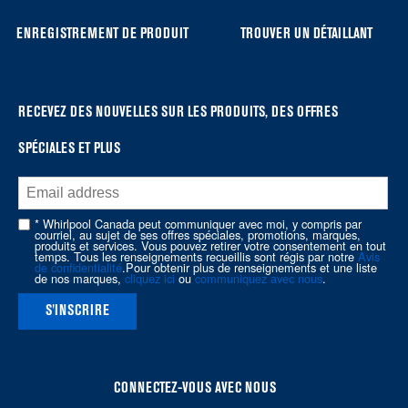
list,
you
ENREGISTREMENT DE PRODUIT
TROUVER UN DÉTAILLANT
can
find
it
at
RECEVEZ DES NOUVELLES SUR LES PRODUITS, DES OFFRES
the
SPÉCIALES ET PLUS
end
of
this
page
* Whirlpool Canada peut communiquer avec moi, y compris par
courriel, au sujet de ses offres spéciales, promotions, marques,
produits et services. Vous pouvez retirer votre consentement en tout
temps. Tous les renseignements recueillis sont régis par notre
Avis
de confidentialité
.Pour obtenir plus de renseignements et une liste
de nos marques,
cliquez ici
ou
communiquez avec nous
.
S'INSCRIRE
CONNECTEZ-VOUS AVEC NOUS