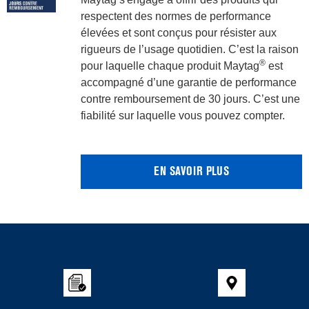
respectent des normes de performance
élevées et sont conçus pour résister aux
rigueurs de l’usage quotidien. C’est la raison
®
pour laquelle chaque produit Maytag
est
accompagné d’une garantie de performance
contre remboursement de 30 jours. C’est une
fiabilité sur laquelle vous pouvez compter.
EN SAVOIR PLUS
Item
added
to
the
compare