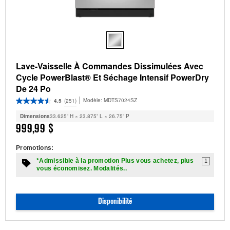
Lave-Vaisselle À Commandes Dissimulées Avec
Cycle PowerBlast® Et Séchage Intensif PowerDry
De 24 Po
Modèle:
MDTS7024SZ
4.5
(251)
Dimensions
33.625” H × 23.875” L × 26.75” P
999,99 $
Promotions:
*Admissible à la promotion Plus vous achetez, plus
1
vous économisez. Modalités..
Disponibilité