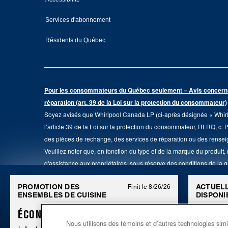
Services d'abonnement
Résidents du Québec
Pour les consommateurs du Québec seulement – Avis concernant 
réparation (art. 39 de la Loi sur la protection du consommateur)
Soyez avisés que Whirlpool Canada LP (ci-après désignée « Whirlpo
l’article 39 de la Loi sur la protection du consommateur, RLRQ, c. 
des pièces de rechange, des services de réparation ou des renseig
Veuillez noter que, en fonction du type et de la marque du produit,
d'assistance aux propriétaires, sous réserve des conditions de la g
assistance » ou appeler le 1-800-807-6777. Pour InSinkErator, ap
PROMOTION DES
ACTUEL
Finit le 8/26/26
ENSEMBLES DE CUISINE
DISPONI
Ce marchand en ligne est situé au 200-6750, avenue Century, Mis
ÉCONOMISEZ JUSQU’À 300 $*
CENTRE
Conditions d’utilisation
Avis de confidentialité
Plan du site
Nous utilisons des témoins et d’autres technologies simil
D’ÉLE