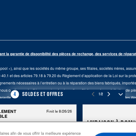
la garantie de disponibilité des pièces de rechange, des services de réparati
ol »), ainsi que les sociétés du même groupe, ses filiales, sociétés mères, assur
P-40.1 et des articles 79.18 à 79.20 du Règlement d’application de la Loi sur la prot
nements nécessaires à l’entretien ou à la réparation des biens fabriqués, importés
 nous continuons à offrir un service de réparation, d'échange de produit et/ou de pi
4
SOLDES ET OFFRES
1/2
arantie limitée du fabricant. Pour plus d'informations, veuillez consulter les sites 
pelez le 1-800-561-1700.
LEMENT
Finit le 8/26/26
BLE
sissauga (Ontario) L5N 0B7. ®/TM © 2026 Maytag. Tous droits réservés.
LIVRAISON À DOMI
 DE LIQUIDATION
Communiquez avec nous
aires afin de vous offrir la meilleure expérience
®
CTROMÉNAGERS MAYTAG