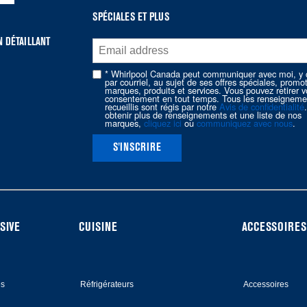
SPÉCIALES ET PLUS
 DÉTAILLANT
* Whirlpool Canada peut communiquer avec moi, y 
par courriel, au sujet de ses offres spéciales, promo
marques, produits et services. Vous pouvez retirer v
consentement en tout temps. Tous les renseigneme
recueillis sont régis par notre
Avis de confidentialité
obtenir plus de renseignements et une liste de nos
marques,
cliquez ici
ou
communiquez avec nous
.
S'INSCRIRE
SIVE
CUISINE
ACCESSOIRES
es
Réfrigérateurs
Accessoires