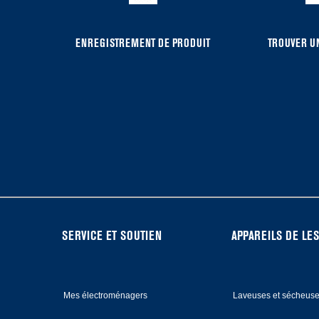
compare
list,
you
ENREGISTREMENT DE PRODUIT
TROUVER UN
can
find
it
at
the
end
of
this
page
FOOTER
SERVICE ET SOUTIEN
APPAREILS DE LES
Mes électroménagers
Laveuses et sécheus