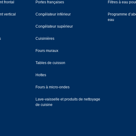
t frontal
Portes françaises
Filtres à eau pour
t vertical
Congélateur inférieur
Programme d’abo
eau
Congélateur supérieur
s
Cuisinières
Fours muraux
Tables de cuisson
Hottes
Fours à micro-ondes
Lave-vaisselle et produits de nettoyage
de cuisine