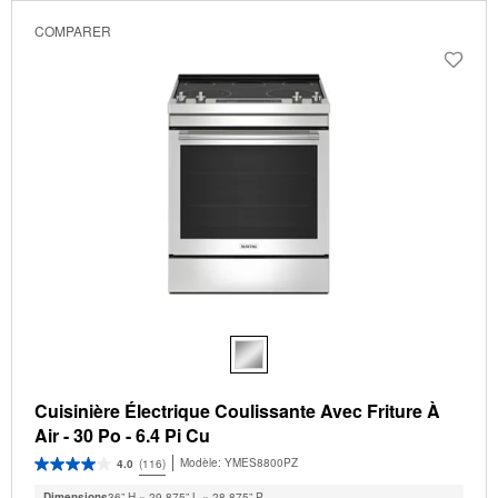
changed
page
COMPARER
will
refresh
updating
the
content
Cuisinière Électrique Coulissante Avec Friture À
Air - 30 Po - 6.4 Pi Cu
Modèle:
YMES8800PZ
4.0
(116)
Dimensions
36” H × 29.875” L × 28.875” P