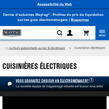
Accessibilité du Web
Centre d’aubaines Maytag
: Profitez de prix de liquidation
®
sur les gros électroménagers |
Magazinez
MENU
Cuisinières électriques
inières ou fours autoportants au gaz & électriques
CUISINIÈRES ÉLECTRIQUES
3
VOUS SOUHAITEZ CHOISIR UN ÉLECTROMÉNAGER?
La nouvelle équipe de magasinage virtuelle est là pour vous aider