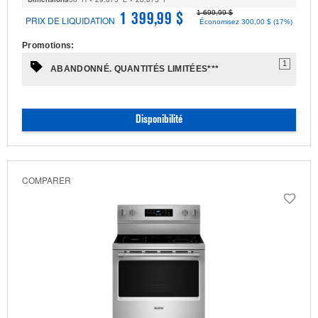
1 699,99 $
1 399,99 $
PRIX DE LIQUIDATION
Économisez 300,00 $ (17%)
Promotions:
1
ABANDONNÉ. QUANTITÉS LIMITÉES***
Disponibilité
COMPARER