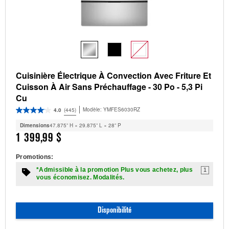
Cuisinière Électrique À Convection Avec Friture Et
Cuisson À Air Sans Préchauffage - 30 Po - 5,3 Pi
Cu
Modèle:
YMFES6030RZ
4.0
(445)
Dimensions
47.875” H × 29.875” L × 28” P
1 399,99 $
Promotions:
*Admissible à la promotion Plus vous achetez, plus
1
vous économisez. Modalités.
Disponibilité