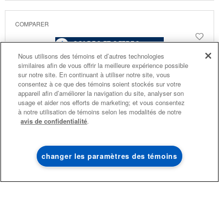
COMPARER
4
SOLDES ET OFFRES
Nous utilisons des témoins et d’autres technologies
similaires afin de vous offrir la meilleure expérience possible
PROMOTION DES
ACTUELLEMENT
Finit le 8/26/26
sur notre site. En continuant à utiliser notre site, vous
ENSEMBLES DE CUISINE
DISPONIBLE
consentez à ce que des témoins soient stockés sur votre
ÉCONOMISEZ JUSQU’À 300 $*
CENTRE DE LIQ
appareil afin d’améliorer la navigation du site, analyser son
usage et aider nos efforts de marketing; et vous consentez
D’ÉLECTROMÉN
à l’achat de plusieurs électroménagers de
à notre utilisation de témoins selon les modalités de notre
®
cuisine admissibles Maytag
avis de confidentialité
.
Économisez sur les 
liquidation!
changer les paramètres des témoins
MAGASINEZ
MAGASINEZ
Cuisinière Électrique Coulissante Avec Mode Gril
X
Avez-vous besoin d’aide pour trouver la
Et Friture À Air Sans Préchauffage - 5.3 Pi Cu - 30
cuisinière idéale?
Po