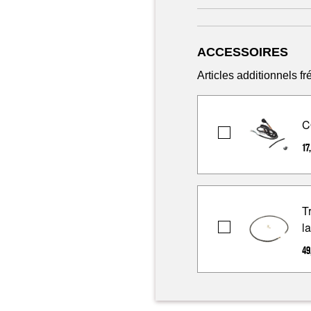
ACCESSOIRES
Articles additionnels 
C
CORD-
17
POWER
T
l
Trousse
d'installation
49
de
ligne
d'eau