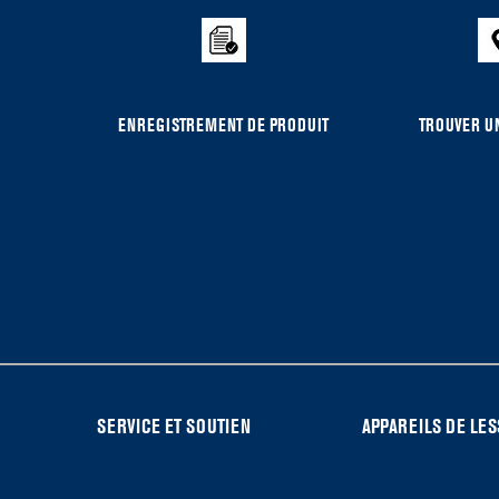
the
compare
list,
you
can
ENREGISTREMENT DE PRODUIT
TROUVER UN
find
it
at
the
end
of
this
page
FOOTER
SERVICE ET SOUTIEN
APPAREILS DE LES