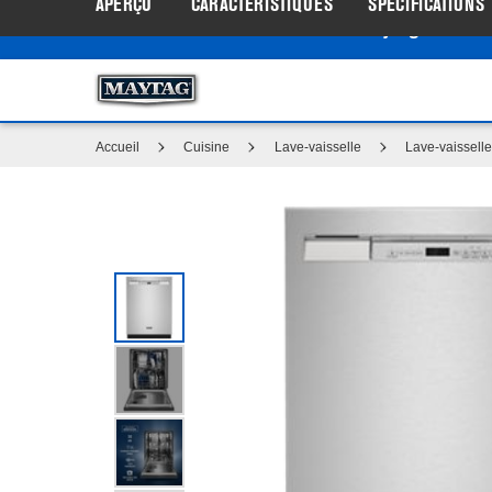
APERÇU
CARACTÉRISTIQUES
SPÉCIFICATIONS
Centre d’aubaines Maytag
: Profi
®
Accueil
Cuisine
Lave-vaisselle
Lave-vaissell