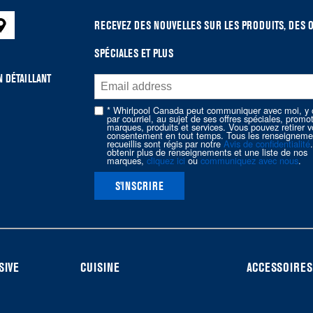
RECEVEZ DES NOUVELLES SUR LES PRODUITS, DES 
SPÉCIALES ET PLUS
 DÉTAILLANT
* Whirlpool Canada peut communiquer avec moi, y 
par courriel, au sujet de ses offres spéciales, promo
marques, produits et services. Vous pouvez retirer v
consentement en tout temps. Tous les renseigneme
recueillis sont régis par notre
Avis de confidentialité
obtenir plus de renseignements et une liste de nos
marques,
cliquez ici
ou
communiquez avec nous
.
S'INSCRIRE
SIVE
CUISINE
ACCESSOIRES