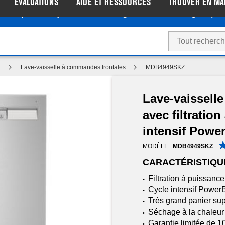
ÉVALUATIONS
AIDE ET RESSOURCES
TROUVER EN MA
tez de prix de liquidation sur les gros électroménagers |
Ma
e
Lave-vaisselle à commandes frontales
MDB4949SKZ
Lave-vaissell
avec filtratio
intensif Powe
MODÈLE :
MDB4949SKZ
CARACTÉRISTIQU
Filtration à puissanc
•
Cycle intensif Power
•
Très grand panier sup
•
Séchage à la chaleur
•
Garantie limitée de 1
•