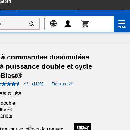
GASIN
gazinez
Accessibilité du Web
MENU
e à commandes dissimulées
n à puissance double et cycle
rBlast®
4.5
(11899)
Écrire un avis
ES CLÉS
e double
Blast®
érieur
0 ans sur les pièces des paniers,