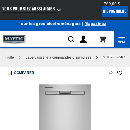
799,99 $
Accessibilité du Web
VOUS POURRIEZ AUSSI AIMER
DISPONIBILITÉ
Centre d’aubaines Maytag
: Profitez de prix de liquidation
®
sur les gros électroménagers |
Magazinez
MENU
MDB7959SKZ
vaisselle
Lave-vaisselle à commandes dissimulées
COMPARER