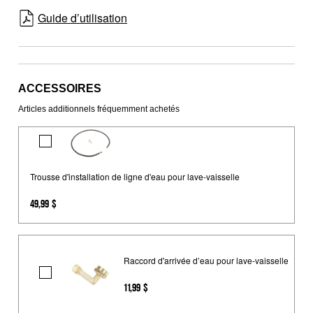
Guide d’utilisation
ACCESSOIRES
Articles additionnels fréquemment achetés
Trousse
d'installation
de
Trousse d'installation de ligne d'eau pour lave-vaisselle
ligne
49,99 $
d'eau
pour
lave-
vaisselle
Raccord d'arrivée d’eau pour lave-vaisselle
Raccord
11,99 $
d'arrivée
d’eau