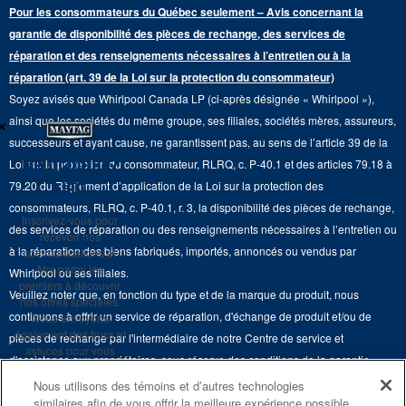
Programmes de service prolongé
Pour les consommateurs du Québec seulement – Avis concernant la
Piédestaux de lessive
Cuisinières
Communiquez avec nous
garantie de disponibilité des pièces de rechange, des services de
Pièces de rechange
Qualité Commerciale
réparation et des renseignements nécessaires à l’entretien ou à la
Fours muraux
À propos de nous
réparation (art. 39 de la Loi sur la protection du consommateur)
Aide sur les produits
Duos de Lessive
Tables de cuisson
Soyez avisés que Whirlpool Canada LP (ci-après désignée « Whirlpool »),
Monsieur Maytag
×
Suivre ma commande
ainsi que les sociétés du même groupe, ses filiales, sociétés mères, assureurs,
Hottes
Carrières
successeurs et ayant cause, ne garantissent pas, au sens de l’article 39 de la
Services de livraison et d'installation
Ne manquez
Loi sur la protection du consommateur, RLRQ, c. P-40.1 et des articles 79.18 à
Fours à micro-ondes
Renseignements relatifs aux rappels
rien
79.20 du Règlement d’application de la Loi sur la protection des
Retours et échanges
Lave-vaisselle et produits de nettoyage de cuisine
consommateurs, RLRQ, c. P-40.1, r. 3, la disponibilité des pièces de rechange,
Whirlpool et Corporation
Inscrivez-vous pour
Accessibilité
des services de réparation ou des renseignements nécessaires à l’entretien ou
recevoir nos
Whirlpool au Canada
à la réparation des biens fabriqués, importés, annoncés ou vendus par
communications et
Services d'abonnement
être parmi les
Whirlpool ou ses filiales.
premiers à découvrir
Veuillez noter que, en fonction du type et de la marque du produit, nous
Résidents du Québec
nos offres spéciales.
continuons à offrir un service de réparation, d'échange de produit et/ou de
Nous envoyons
également des trucs et
pièces de rechange par l'intermédiaire de notre Centre de service et
astuces pour vous
d'assistance aux propriétaires, sous réserve des conditions de la garantie
aider à tirer le meilleur
limitée du fabricant. Pour plus d'informations, veuillez consulter les sites Web
parti de vos
Nous utilisons des témoins et d’autres technologies
électroménagers.
similaires afin de vous offrir la meilleure expérience possible
de nos différentes marques sous la rubrique « Service et assistance » ou