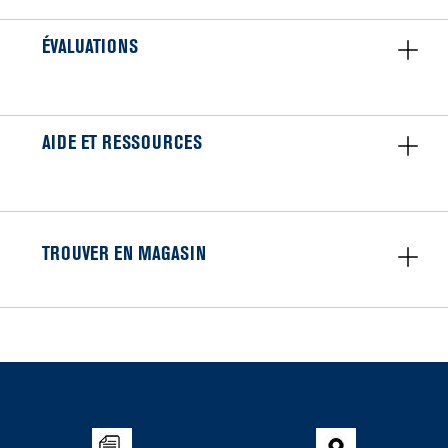
ÉVALUATIONS
AIDE ET RESSOURCES
TROUVER EN MAGASIN
Item
added
to
the
compare