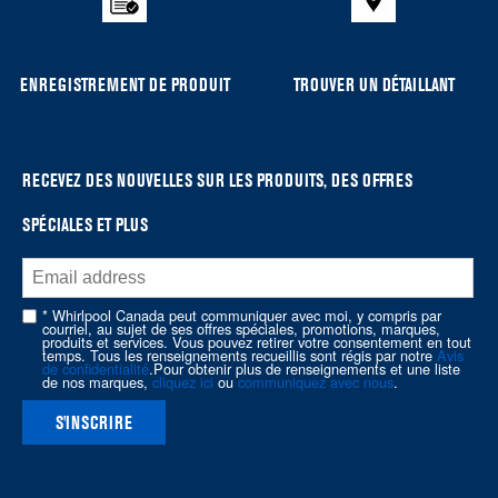
list,
you
can
ENREGISTREMENT DE PRODUIT
TROUVER UN DÉTAILLANT
find
it
at
the
RECEVEZ DES NOUVELLES SUR LES PRODUITS, DES OFFRES
end
SPÉCIALES ET PLUS
of
this
page
* Whirlpool Canada peut communiquer avec moi, y compris par
courriel, au sujet de ses offres spéciales, promotions, marques,
produits et services. Vous pouvez retirer votre consentement en tout
temps. Tous les renseignements recueillis sont régis par notre
Avis
de confidentialité
.Pour obtenir plus de renseignements et une liste
de nos marques,
cliquez ici
ou
communiquez avec nous
.
S'INSCRIRE