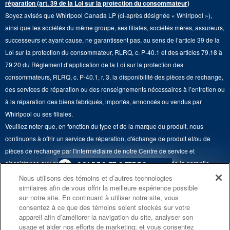
réparation (art. 39 de la Loi sur la protection du consommateur)
Aide sur les produits
Duos de Lessive
Tables de cuisson
Soyez avisés que Whirlpool Canada LP (ci-après désignée « Whirlpool »),
Monsieur Maytag
Suivre ma commande
ainsi que les sociétés du même groupe, ses filiales, sociétés mères, assureurs,
Hottes
Carrières
successeurs et ayant cause, ne garantissent pas, au sens de l’article 39 de la
Services de livraison et d'installation
Loi sur la protection du consommateur, RLRQ, c. P-40.1 et des articles 79.18 à
Fours à micro-ondes
Renseignements relatifs aux rappels
79.20 du Règlement d’application de la Loi sur la protection des
Retours et échanges
Lave-vaisselle et produits de nettoyage de cuisine
consommateurs, RLRQ, c. P-40.1, r. 3, la disponibilité des pièces de rechange,
Whirlpool et Corporation
Accessibilité
des services de réparation ou des renseignements nécessaires à l’entretien ou
Whirlpool au Canada
à la réparation des biens fabriqués, importés, annoncés ou vendus par
Services d'abonnement
Whirlpool ou ses filiales.
Veuillez noter que, en fonction du type et de la marque du produit, nous
Résidents du Québec
continuons à offrir un service de réparation, d'échange de produit et/ou de
pièces de rechange par l'intermédiaire de notre Centre de service et
d'assistance aux propriétaires, sous réserve des conditions de la garantie
4
SOLDES ET OFFRES
limitée du fabricant. Pour plus d'informations, veuillez consulter les sites Web
Nous utilisons des témoins et d’autres technologies
similaires afin de vous offrir la meilleure expérience possible
de nos différentes marques sous la rubrique « Service et assistance » ou
PROMOTION DES
ACTUELLEMENT
Finit le 8/26/26
sur notre site. En continuant à utiliser notre site, vous
ENSEMBLES DE CUISINE
DISPONIBLE
appeler le 1-800-807-6777. Pour InSinkErator, appelez le 1-800-561-1700.
consentez à ce que des témoins soient stockés sur votre
ÉCONOMISEZ JUSQU’À 300 $*
CENTRE DE LIQ
appareil afin d’améliorer la navigation du site, analyser son
Ce marchand en ligne est situé au 200-6750, avenue Century, Mississauga
usage et aider nos efforts de marketing; et vous consentez
D’ÉLECTROMÉN