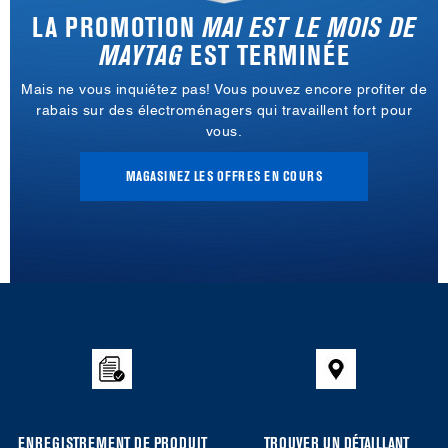
LA PROMOTION
MAI EST LE MOIS DE
MAYTAG
EST TERMINÉE
Mais ne vous inquiétez pas! Vous pouvez encore profiter de
rabais sur des électroménagers qui travaillent fort pour
vous.
MAGASINEZ LES OFFRES EN COURS
Item
added
to
the
compare
list,
you
ENREGISTREMENT DE PRODUIT
TROUVER UN DÉTAILLANT