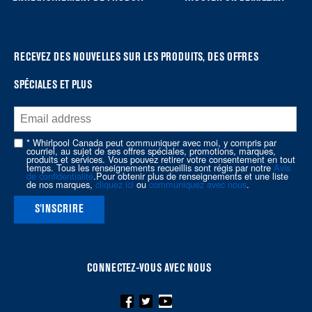
can
find
it
at
RECEVEZ DES NOUVELLES SUR LES PRODUITS, DES OFFRES
the
SPÉCIALES ET PLUS
end
of
this
page
* Whirlpool Canada peut communiquer avec moi, y compris par
courriel, au sujet de ses offres spéciales, promotions, marques,
produits et services. Vous pouvez retirer votre consentement en tout
temps. Tous les renseignements recueillis sont régis par notre
Avis
de confidentialité
.Pour obtenir plus de renseignements et une liste
de nos marques,
cliquez ici
ou
communiquez avec nous
.
S'INSCRIRE
CONNECTEZ-VOUS AVEC NOUS