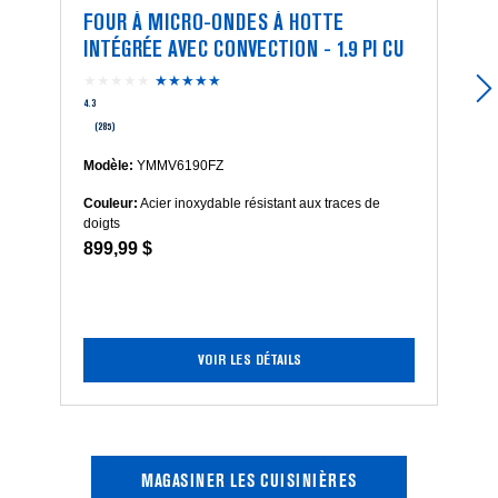
FOUR À MICRO-ONDES À HOTTE
INTÉGRÉE AVEC CONVECTION - 1.9 PI CU
★★★★★
★★★★★
4.3
étoile(s)
4.3
sur
(285)
5.
Lire
Modèle:
YMMV6190FZ
les
Couleur:
Acier inoxydable résistant aux traces de
avis
doigts
pour
899,99 $
Four
à
micro-
ondes
à
hotte
VOIR LES DÉTAILS
intégrée
avec
convection
-
1.9
MAGASINER LES CUISINIÈRES
pi