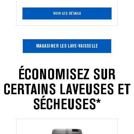
panier
de
troisième
VOIR LES DÉTAILS
niveau
et
filtration
à
puissance
MAGASINER LES LAVE-VAISSELLE
double
ÉCONOMISEZ SUR
CERTAINS LAVEUSES ET
SÉCHEUSES*