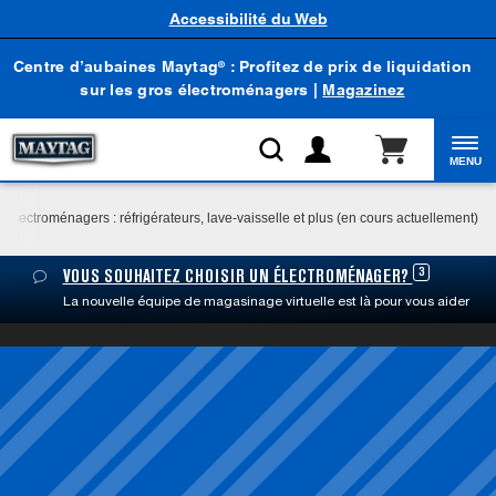
Accessibilité du Web
Centre d’aubaines Maytag
: Profitez de prix de liquidation
®
sur les gros électroménagers |
Magazinez
MENU
'électroménagers : réfrigérateurs, lave-vaisselle et plus (en cours actuellement)
3
VOUS SOUHAITEZ CHOISIR UN ÉLECTROMÉNAGER?
La nouvelle équipe de magasinage virtuelle est là pour vous aider