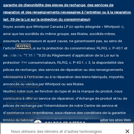
Pièces de rechange
garantie de disponibilité des pièces de rechange, des services de
Qualité Commerciale
Fours muraux
À propos de nous
réparation et des renseignements nécessaires à l’entretien ou à la réparation
Aide sur les produits
Duos de Lessive
Tables de cuisson
(art. 39 de la Loi sur la protection du consommateur)
Monsieur Maytag
Soyez avisés que Whirlpool Canada LP (ci-après désignée « Whirlpool »),
Suivre ma commande
Hottes
ainsi que les sociétés du même groupe, ses filiales, sociétés mères,
Carrières
Services de livraison et d'installation
assureurs, successeurs et ayant cause, ne garantissent pas, au sens de
×
Fours à micro-ondes
Renseignements relatifs aux rappels
l’article 39 de la Loi sur la protection du consommateur, RLRQ, c. P-40.1 et
Retours et échanges
Lave-vaisselle et produits de nettoyage de cuisine
des articles 79.18 à 79.20 du Règlement d’application de la Loi sur la
Ne manquez
Whirlpool et Corporation
protection des consommateurs, RLRQ, c. P-40.1, r. 3, la disponibilité des
Accessibilité
rien
pièces de rechange, des services de réparation ou des renseignements
Whirlpool au Canada
Services d'abonnement
Inscrivez-vous pour
nécessaires à l’entretien ou à la réparation des biens fabriqués, importés,
recevoir nos
annoncés ou vendus par Whirlpool ou ses filiales.
communications et
Résidents du Québec
Veuillez noter que, en fonction du type et de la marque du produit, nous
être parmi les
premiers à découvrir
continuons à offrir un service de réparation, d'échange de produit et/ou de
nos offres spéciales.
pièces de rechange par l'intermédiaire de notre Centre de service et
Nous envoyons
d'assistance aux propriétaires, sous réserve des conditions de la garantie
également des trucs
et astuces pour vous
limitée du fabricant. Pour plus d'informations, veuillez consulter les sites Web
4
SOLDES ET OFFRES
aider à tirer le
de nos différentes marques sous la rubrique « Service et assistance » ou
meilleur parti de vos
Nous utilisons des témoins et d’autres technologies