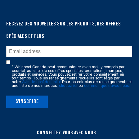
can
find
it
RECEVEZ DES NOUVELLES SUR LES PRODUITS, DES OFFRES
at
the
SPÉCIALES ET PLUS
end
of
this
page
* Whirlpool Canada peut communiquer avec moi, y compris par
courriel, au sujet de ses offres spéciales, promotions, marques,
produits et services. Vous pouvez retirer votre consentement en
tout temps. Tous les renseignements recueillis sont régis par
notre
Avis de confidentialité
.Pour obtenir plus de renseignements et
une liste de nos marques,
cliquez ici
ou
communiquez avec nous
.
S'INSCRIRE
CONNECTEZ-VOUS AVEC NOUS