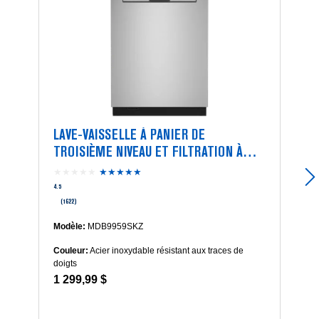
LAVE-VAISSELLE À PANIER DE
TROISIÈME NIVEAU ET FILTRATION À
PUISSANCE DOUBLE
★★★★★
★★★★★
4.5
étoile(s)
4.5
sur
(1622)
5.
Lire
Modèle:
MDB9959SKZ
les
Couleur:
Acier inoxydable résistant aux traces de
avis
doigts
pour
1 299,99 $
Lave-
vaisselle
à