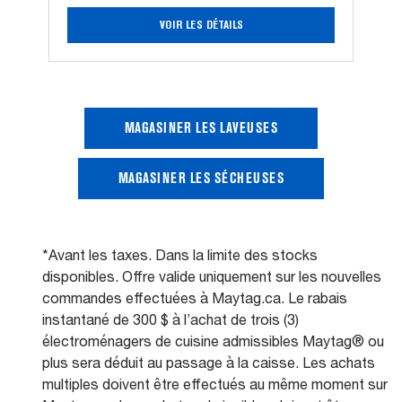
chargement
vertical
VOIR LES DÉTAILS
et
bouton
Extra
Power
-
5.4
MAGASINER LES LAVEUSES
pi
cu
MAGASINER LES SÉCHEUSES
*Avant les taxes. Dans la limite des stocks
disponibles. Offre valide uniquement sur les nouvelles
commandes effectuées à Maytag.ca. Le rabais
instantané de 300 $ à l’achat de trois (3)
électroménagers de cuisine admissibles Maytag® ou
plus sera déduit au passage à la caisse. Les achats
multiples doivent être effectués au même moment sur