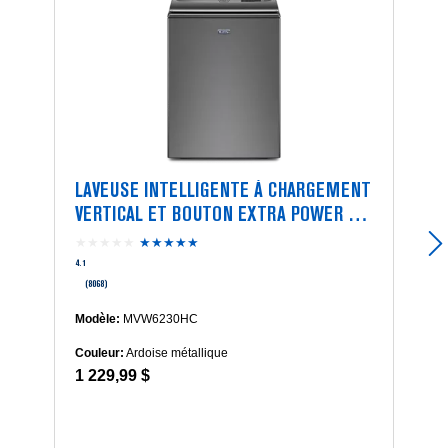
LAVEUSE INTELLIGENTE À CHARGEMENT
VERTICAL ET BOUTON EXTRA POWER -
5.4 PI CU
★★★★★
★★★★★
4.1
étoile(s)
4.1
sur
(8068)
5.
Lire
Modèle:
MVW6230HC
les
Couleur:
Ardoise métallique
avis
1 229,99 $
pour
Laveuse
intelligente
à