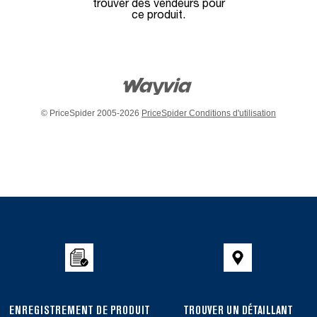
trouver des vendeurs pour
ce produit.
© PriceSpider 2005-2026
PriceSpider Conditions d'utilisation
Item
added
to
the
compare
list,
you
ENREGISTREMENT DE PRODUIT
TROUVER UN DÉTAILLANT