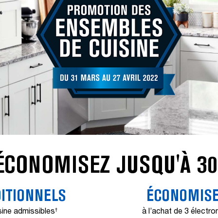
ÉCONOMISEZ JUSQU'À 30
DITIONNELS
ÉCONOMISE
sine admissibles
à l’achat de 3 électr
†