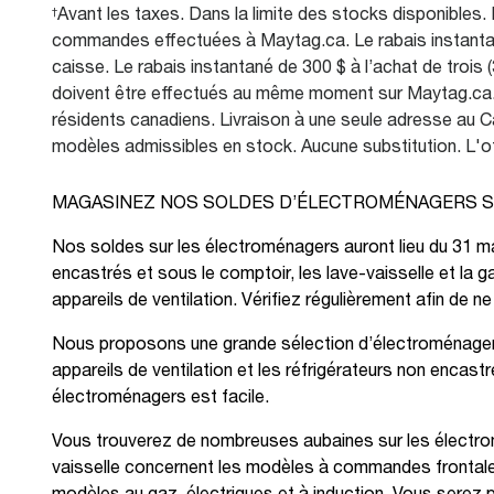
Avant les taxes. Dans la limite des stocks disponibles
†
commandes effectuées à Maytag.ca. Le rabais instantan
caisse. Le rabais instantané de 300 $ à l’achat de troi
doivent être effectués au même moment sur Maytag.ca. L
résidents canadiens. Livraison à une seule adresse au 
modèles admissibles en stock. Aucune substitution. L'of
MAGASINEZ NOS SOLDES D’ÉLECTROMÉNAGERS S
Nos soldes sur les électroménagers auront lieu du 31 ma
encastrés et sous le comptoir, les lave-vaisselle et la
appareils de ventilation. Vérifiez régulièrement afin de
Nous proposons une grande sélection d’électroménagers 
appareils de ventilation et les réfrigérateurs non encas
électroménagers est facile.
Vous trouverez de nombreuses aubaines sur les électromé
vaisselle concernent les modèles à commandes frontales e
modèles au gaz, électriques et à induction. Vous serez p