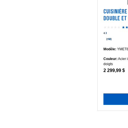
CUISINIÈRE
DOUBLE ET 
30 PO - 6.7 
★★★★★
★
4.3
(768)
Modèle:
YMET8
Couleur:
Acier 
doigts
2 299,99 $