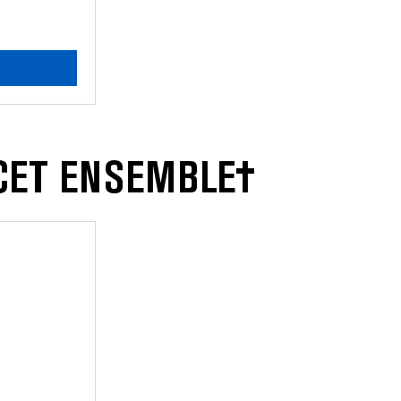
 CET ENSEMBLE†