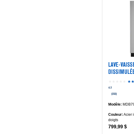
LAVE-VAIS
DISSIMULÉE
PUISSANCE
★★★★★
★
4.2
(233)
Modèle:
MDB79
Couleur:
Acier 
doigts
799,99 $