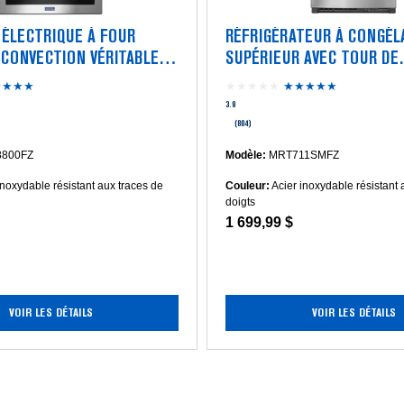
 ÉLECTRIQUE À FOUR
RÉFRIGÉRATEUR À CONGÉL
CONVECTION VÉRITABLE -
SUPÉRIEUR AVEC TOUR DE
PI CU
REFROIDISSEMENT - 33 PO 
★★★★
4.3
★★★★★
★★★★★
3.9
étoile(s)
étoile(s)
3.9
sur
sur
(804)
5.
5.
Lire
Lire
800FZ
Modèle:
MRT711SMFZ
les
les
inoxydable résistant aux traces de
Couleur:
Acier inoxydable résistant 
avis
avis
doigts
pour
pour
1 699,99 $
Cuisinière
Réfrigérateur
électrique
à
à
congélateur
four
supérieur
double
avec
et
tour
VOIR LES DÉTAILS
VOIR LES DÉTAILS
convection
de
véritable
refroidissem
-
-
30
33
po
po