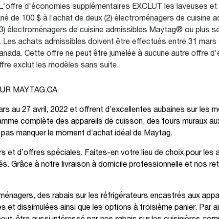
-
-
. L'offre d'économies supplémentaires EXCLUT les laveuses et 
6.7
21
é de 100 $ à l’achat de deux (2) électroménagers de cuisine a
pi
pi
s (3) électroménagers de cuisine admissibles Maytag® ou plus s
cu
cu
es achats admissibles doivent être effectués entre 31 mars et
Canada. Cette offre ne peut être jumelée à aucune autre offre
fre exclut les modèles sans suite.
UR MAYTAG.CA
rs au 27 avril, 2022 et offrent d’excellentes aubaines sur les
 gamme complète des appareils de cuisson, des fours muraux aux
 ne pas manquer le moment d’achat idéal de Maytag.
et d’offres spéciales. Faites-en votre lieu de choix pour les
trés. Grâce à notre livraison à domicile professionnelle et nos 
nagers, des rabais sur les réfrigérateurs encastrés aux appare
t dissimulées ainsi que les options à troisième panier. Par ail
eut-être aussi intéressé par nos rabais sur les cuisinières com