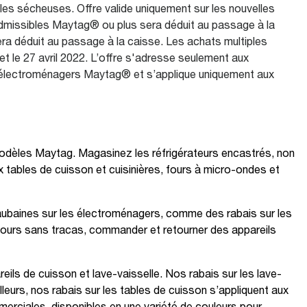
les sécheuses. Offre valide uniquement sur les nouvelles
dmissibles Maytag® ou plus sera déduit au passage à la
era déduit au passage à la caisse. Les achats multiples
 le 27 avril 2022. L’offre s'adresse seulement aux
 d'électroménagers Maytag® et s’applique uniquement aux
 modèles Maytag. Magasinez les réfrigérateurs encastrés, non
 tables de cuisson et cuisinières, fours à micro-ondes et
 aubaines sur les électroménagers, comme des rabais sur les
retours sans tracas, commander et retourner des appareils
ils de cuisson et lave-vaisselle. Nos rabais sur les lave-
leurs, nos rabais sur les tables de cuisson s’appliquent aux
merciales, disponibles en une variété de couleurs pour