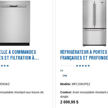
SELLE À COMMANDES
RÉFRIGÉRATEUR À PORTES
S ET FILTRATION À
FRANÇAISES ET PROFONDE
 DOUBLE
COMPTOIR, 36 PO, 20 PI CU
★★★★
4.2
★★★★★
★★★★★
4.2
étoile(s)
étoile(s)
4.2
sur
sur
(314)
5.
5.
Lire
Lire
59SKZ
Modèle:
MFC2062FEZ
les
les
inoxydable résistant aux traces de
Couleur:
Acier inoxydable résistant 
avis
avis
doigts
pour
pour
2 699,99 $
Lave-
Réfrigérateur
vaisselle
à