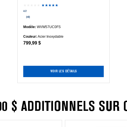
★★★★★
★★★★★
4.2
étoile(s)
4.2
sur
(12)
5.
Lire
Modèle:
WVW57UC0FS
les
Couleur:
Acier Inoxydable
avis
799,99 $
pour
Hotte
de
cuisine
murale
plate
VOIR LES DÉTAILS
en
acier
inoxydable
-
30
po
0 $ ADDITIONNELS SUR