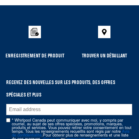
added
to
the
compare
list,
you
can
ENREGISTREMENT DE PRODUIT
TROUVER UN DÉTAILLANT
find
it
at
the
RECEVEZ DES NOUVELLES SUR LES PRODUITS, DES OFFRES
end
SPÉCIALES ET PLUS
of
this
page
* Whirlpool Canada peut communiquer avec moi, y compris par
courriel, au sujet de ses offres spéciales, promotions, marques,
produits et services. Vous pouvez retirer votre consentement en tout
temps. Tous les renseignements recueillis sont régis par notre
Avis
de confidentialité
.Pour obtenir plus de renseignements et une liste
de nos marques,
cliquez ici
ou
communiquez avec nous
.