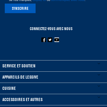
S'INSCRIRE
CONNECTEZ-VOUS AVEC NOUS
FOOTER
SERVICE ET SOUTIEN
Mes électroménagers
APPAREILS DE LESSIVE
Enregistrer un produit
Laveuses et sécheuses
CUISINE
Guides et documentation
Laveuses à chargement frontal
Réfrigérateurs
ACCESSOIRES ET AUTRES
Planifier une installation
Laveuses à chargement vertical