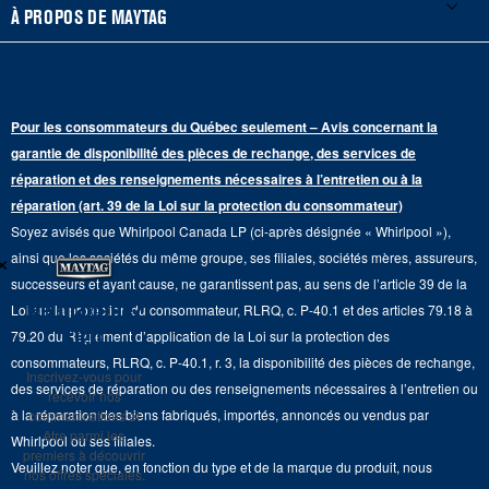
Portes françaises
Accessoires
À PROPOS DE MAYTAG
Planifier une réparation
Sécheuses au gaz
Congélateur inférieur
Filtres à eau pour réfrigérateur
Points de vente
Renseignements sur la garantie
Sécheuses électriques
Congélateur supérieur
Programme d’abonnement aux filtres à eau
Presse et médias
Programmes de service prolongé
Pour les consommateurs du Québec seulement – Avis concernant la
Piédestaux de lessive
Cuisinières
Communiquez avec nous
garantie de disponibilité des pièces de rechange, des services de
Pièces de rechange
Qualité Commerciale
réparation et des renseignements nécessaires à l’entretien ou à la
Fours muraux
À propos de nous
réparation (art. 39 de la Loi sur la protection du consommateur)
Aide sur les produits
Duos de Lessive
Tables de cuisson
Soyez avisés que Whirlpool Canada LP (ci-après désignée « Whirlpool »),
Monsieur Maytag
×
Suivre ma commande
ainsi que les sociétés du même groupe, ses filiales, sociétés mères, assureurs,
Hottes
Carrières
successeurs et ayant cause, ne garantissent pas, au sens de l’article 39 de la
Services de livraison et d'installation
Ne manquez
Loi sur la protection du consommateur, RLRQ, c. P-40.1 et des articles 79.18 à
Fours à micro-ondes
Renseignements relatifs aux rappels
rien
79.20 du Règlement d’application de la Loi sur la protection des
Retours et échanges
Lave-vaisselle et produits de nettoyage de cuisine
consommateurs, RLRQ, c. P-40.1, r. 3, la disponibilité des pièces de rechange,
Whirlpool et Corporation
Inscrivez-vous pour
Accessibilité
des services de réparation ou des renseignements nécessaires à l’entretien ou
recevoir nos
Whirlpool au Canada
à la réparation des biens fabriqués, importés, annoncés ou vendus par
communications et
Services d'abonnement
être parmi les
Whirlpool ou ses filiales.
premiers à découvrir
Veuillez noter que, en fonction du type et de la marque du produit, nous
Résidents du Québec
nos offres spéciales.