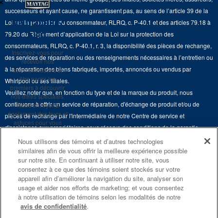
×
Hottes
Carrières
successeurs et ayant cause, ne garantissent pas, au sens de l’article 39 de la
Services de livraison et d'installation
Ne manquez
Loi sur la protection du consommateur, RLRQ, c. P-40.1 et des articles 79.18 à
Fours à micro-ondes
Renseignements relatifs aux rappels
rien
79.20 du Règlement d’application de la Loi sur la protection des
Retours et échanges
Lave-vaisselle et produits de nettoyage de cuisine
consommateurs, RLRQ, c. P-40.1, r. 3, la disponibilité des pièces de rechange,
Whirlpool et Corporation
Inscrivez-vous pour
Accessibilité
des services de réparation ou des renseignements nécessaires à l’entretien ou
recevoir nos
Whirlpool au Canada
à la réparation des biens fabriqués, importés, annoncés ou vendus par
communications et
Services d'abonnement
être parmi les
Whirlpool ou ses filiales.
premiers à découvrir
Veuillez noter que, en fonction du type et de la marque du produit, nous
Résidents du Québec
nos offres spéciales.
continuons à offrir un service de réparation, d'échange de produit et/ou de
Nous envoyons
également des trucs et
pièces de rechange par l'intermédiaire de notre Centre de service et
astuces pour vous
d'assistance aux propriétaires, sous réserve des conditions de la garantie
aider à tirer le meilleur
limitée du fabricant. Pour plus d'informations, veuillez consulter les sites Web
parti de vos
Nous utilisons des témoins et d’autres technologies
électroménagers.
similaires afin de vous offrir la meilleure expérience possible
de nos différentes marques sous la rubrique « Service et assistance » ou
sur notre site. En continuant à utiliser notre site, vous
appeler le 1-800-807-6777. Pour InSinkErator, appelez le 1-800-561-1700.
consentez à ce que des témoins soient stockés sur votre
S'INSCRIRE
appareil afin d’améliorer la navigation du site, analyser son
Ce marchand en ligne est situé au 200-6750, avenue Century, Mississauga
usage et aider nos efforts de marketing; et vous consentez
**Une fois que je
(Ontario) L5N 0B7. ®/TM © 2026 Maytag. Tous droits réservés.
m’inscris, Whirlpool
à notre utilisation de témoins selon les modalités de notre
Canada peut
avis de confidentialité
.
communiquer avec moi,
Conditions d’utilisation
Avis de confidentialité
Plan du site
y compris par courriel,