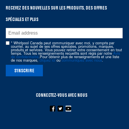
the
RECEVEZ DES NOUVELLES SUR LES PRODUITS, DES OFFRES
end
SPÉCIALES ET PLUS
of
this
page
* Whirlpool Canada peut communiquer avec moi, y compris par
courriel, au sujet de ses offres spéciales, promotions, marques,
produits et services. Vous pouvez retirer votre consentement en tout
temps. Tous les renseignements recueillis sont régis par notre
Avis
de confidentialité
.Pour obtenir plus de renseignements et une liste
de nos marques,
cliquez ici
ou
communiquez avec nous
.
S'INSCRIRE
CONNECTEZ-VOUS AVEC NOUS