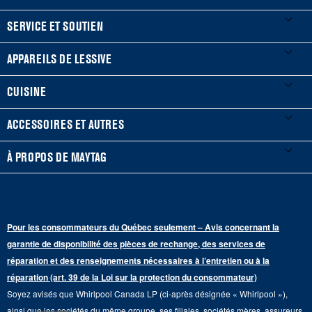
FOOTER
SERVICE ET SOUTIEN
Mes électroménagers
APPAREILS DE LESSIVE
Enregistrer un produit
Laveuses et sécheuses
CUISINE
Guides et documentation
Laveuses à chargement frontal
Réfrigérateurs
ACCESSOIRES ET AUTRES
Planifier une installation
Laveuses à chargement vertical
Portes françaises
Accessoires
À PROPOS DE MAYTAG
Planifier une réparation
Sécheuses au gaz
Congélateur inférieur
Filtres à eau pour réfrigérateur
Points de vente
Renseignements sur la garantie
Sécheuses électriques
Congélateur supérieur
Programme d’abonnement aux filtres à eau
Presse et médias
Programmes de service prolongé
Pour les consommateurs du Québec seulement – Avis concernant la
Piédestaux de lessive
Cuisinières
Communiquez avec nous
garantie de disponibilité des pièces de rechange, des services de
Pièces de rechange
Qualité Commerciale
réparation et des renseignements nécessaires à l’entretien ou à la
Fours muraux
À propos de nous
réparation (art. 39 de la Loi sur la protection du consommateur)
Aide sur les produits
Duos de Lessive
Tables de cuisson
Soyez avisés que Whirlpool Canada LP (ci-après désignée « Whirlpool »),
Monsieur Maytag
Suivre ma commande
ainsi que les sociétés du même groupe, ses filiales, sociétés mères, assureurs,