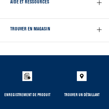
AIDE ET RESSOURCES
TROUVER EN MAGASIN
Item
added
to
the
compare
list,
you
can
ENREGISTREMENT DE PRODUIT
TROUVER UN DÉTAILLANT
find
it
at