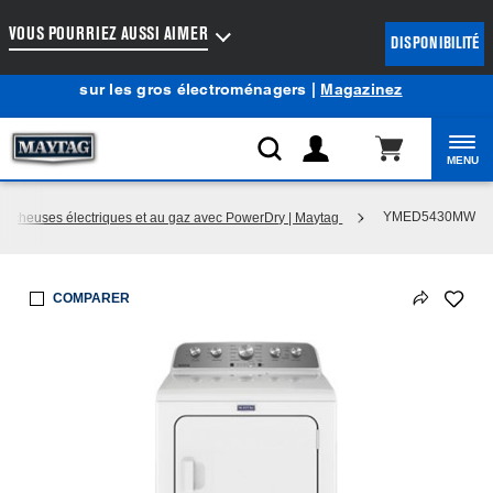
Accessibilité du Web
VOUS POURRIEZ AUSSI AIMER
DISPONIBILITÉ
Centre d’aubaines Maytag
: Profitez de prix de liquidation
®
sur les gros électroménagers |
Magazinez
MENU
YMED5430MW
Sécheuses électriques et au gaz avec PowerDry | Maytag
COMPARER