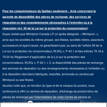
Renseignements sur la garantie
Sécheuses électriques
Congélateur supérieur
Programme d’abonnement aux filtres à eau
Presse et médias
Programmes de service prolongé
Pour les consommateurs du Québec seulement – Avis concernant la
Piédestaux de lessive
Cuisinières
Communiquez avec nous
garantie de disponibilité des pièces de rechange, des services de
Pièces de rechange
Qualité Commerciale
réparation et des renseignements nécessaires à l’entretien ou à la
Fours muraux
À propos de nous
réparation (art. 39 de la Loi sur la protection du consommateur)
Aide sur les produits
Duos de Lessive
Tables de cuisson
Soyez avisés que Whirlpool Canada LP (ci-après désignée « Whirlpool »),
Monsieur Maytag
Suivre ma commande
ainsi que les sociétés du même groupe, ses filiales, sociétés mères, assureurs,
Hottes
Carrières
successeurs et ayant cause, ne garantissent pas, au sens de l’article 39 de la
Services de livraison et d'installation
Loi sur la protection du consommateur, RLRQ, c. P-40.1 et des articles 79.18 à
Fours à micro-ondes
Renseignements relatifs aux rappels
79.20 du Règlement d’application de la Loi sur la protection des
Retours et échanges
Lave-vaisselle et produits de nettoyage de cuisine
consommateurs, RLRQ, c. P-40.1, r. 3, la disponibilité des pièces de rechange,
Whirlpool et Corporation
Accessibilité
des services de réparation ou des renseignements nécessaires à l’entretien ou
Whirlpool au Canada
à la réparation des biens fabriqués, importés, annoncés ou vendus par
Services d'abonnement
Whirlpool ou ses filiales.
Veuillez noter que, en fonction du type et de la marque du produit, nous
Résidents du Québec
continuons à offrir un service de réparation, d'échange de produit et/ou de
pièces de rechange par l'intermédiaire de notre Centre de service et
d'assistance aux propriétaires, sous réserve des conditions de la garantie
4
SOLDES ET OFFRES