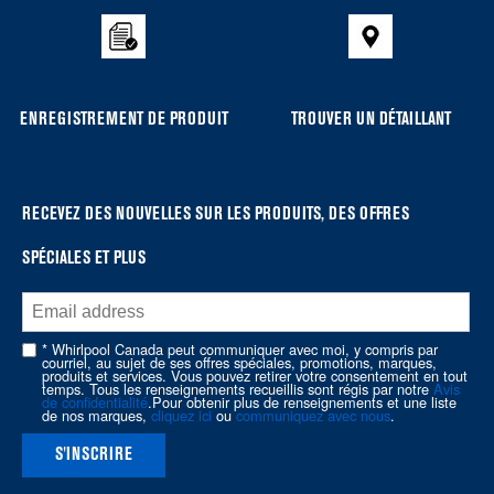
to
the
compare
list,
you
ENREGISTREMENT DE PRODUIT
TROUVER UN DÉTAILLANT
can
find
it
at
RECEVEZ DES NOUVELLES SUR LES PRODUITS, DES OFFRES
the
SPÉCIALES ET PLUS
end
of
this
page
* Whirlpool Canada peut communiquer avec moi, y compris par
courriel, au sujet de ses offres spéciales, promotions, marques,
produits et services. Vous pouvez retirer votre consentement en tout
temps. Tous les renseignements recueillis sont régis par notre
Avis
de confidentialité
.Pour obtenir plus de renseignements et une liste
de nos marques,
cliquez ici
ou
communiquez avec nous
.
S'INSCRIRE