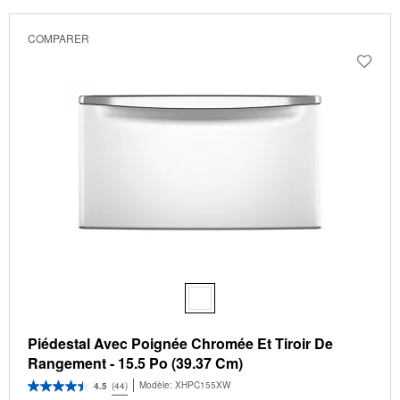
been
the
changed
page
COMPARER
will
refresh
updating
the
content
Piédestal Avec Poignée Chromée Et Tiroir De
Rangement - 15.5 Po (39.37 Cm)
Modèle:
XHPC155XW
4.5
(44)