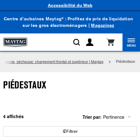
Accessibilité du Web
Centre d’aubaines Maytag
: Profitez de prix de liquidation
®
sur les gros électroménagers |
Magazinez
MENU
Piédestaux
Laveuse, sécheuse: chargement frontal et supérieur | Maytag
PIÉDESTAUX
4
Trier par:
Pertinence
Content
Changing
of
the
the
sort
Filtrer
page
by
has
option