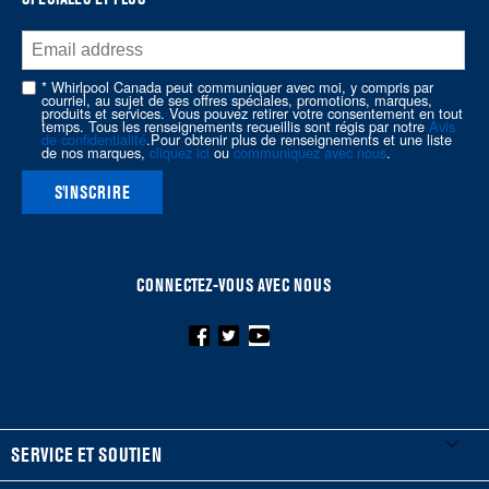
of
this
page
* Whirlpool Canada peut communiquer avec moi, y compris par
courriel, au sujet de ses offres spéciales, promotions, marques,
produits et services. Vous pouvez retirer votre consentement en tout
temps. Tous les renseignements recueillis sont régis par notre
Avis
de confidentialité
.Pour obtenir plus de renseignements et une liste
de nos marques,
cliquez ici
ou
communiquez avec nous
.
S'INSCRIRE
CONNECTEZ-VOUS AVEC NOUS
FOOTER
SERVICE ET SOUTIEN