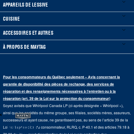
Mes électroménagers
APPAREILS DE LESSIVE
Enregistrer un produit
Laveuses et sécheuses
CUISINE
Guides et documentation
Laveuses à chargement frontal
Réfrigérateurs
ACCESSOIRES ET AUTRES
Planifier une installation
Laveuses à chargement vertical
Portes françaises
Accessoires
À PROPOS DE MAYTAG
Planifier une réparation
Sécheuses au gaz
Congélateur inférieur
Filtres à eau pour réfrigérateur
Points de vente
Renseignements sur la garantie
Sécheuses électriques
Congélateur supérieur
Programme d’abonnement aux filtres à eau
Presse et médias
Programmes de service prolongé
Pour les consommateurs du Québec seulement – Avis concernant la
Piédestaux de lessive
Cuisinières
Communiquez avec nous
garantie de disponibilité des pièces de rechange, des services de
Pièces de rechange
Qualité Commerciale
réparation et des renseignements nécessaires à l’entretien ou à la
Fours muraux
À propos de nous
réparation (art. 39 de la Loi sur la protection du consommateur)
Aide sur les produits
Duos de Lessive
Tables de cuisson
Soyez avisés que Whirlpool Canada LP (ci-après désignée « Whirlpool »),
Monsieur Maytag
×
Suivre ma commande
ainsi que les sociétés du même groupe, ses filiales, sociétés mères, assureurs,
Hottes
Carrières
successeurs et ayant cause, ne garantissent pas, au sens de l’article 39 de la
Services de livraison et d'installation
Ne manquez
Loi sur la protection du consommateur, RLRQ, c. P-40.1 et des articles 79.18 à
Fours à micro-ondes
Renseignements relatifs aux rappels