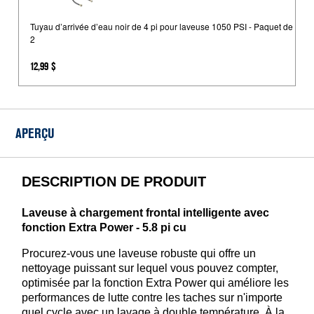
d’arrivée
d’eau
Tuyau d’arrivée d’eau noir de 4 pi pour laveuse 1050 PSI - Paquet de
2
noir
de
12,99 $
4
pi
pour
laveuse
APERÇU
1050
PSI
-
DESCRIPTION DE PRODUIT
Paquet
de
Laveuse à chargement frontal intelligente avec
2
fonction Extra Power - 5.8 pi cu
Procurez-vous une laveuse robuste qui offre un
nettoyage puissant sur lequel vous pouvez compter,
optimisée par la fonction Extra Power qui améliore les
performances de lutte contre les taches sur n'importe
quel cycle avec un lavage à double température. À la