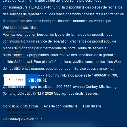
rien
79.20 du Règlement d’application de la Loi sur la protection des
Retours et échanges
Lave-vaisselle et produits de nettoyage de cuisine
consommateurs, RLRQ, c. P-40.1, r. 3, la disponibilité des pièces de rechange,
Whirlpool et Corporation
Inscrivez-vous pour
Accessibilité
des services de réparation ou des renseignements nécessaires à l’entretien ou
recevoir nos
Whirlpool au Canada
à la réparation des biens fabriqués, importés, annoncés ou vendus par
communications et
Services d'abonnement
être parmi les
Whirlpool ou ses filiales.
premiers à découvrir
Veuillez noter que, en fonction du type et de la marque du produit, nous
Résidents du Québec
nos offres spéciales.
continuons à offrir un service de réparation, d'échange de produit et/ou de
Nous envoyons
également des trucs et
pièces de rechange par l'intermédiaire de notre Centre de service et
astuces pour vous
d'assistance aux propriétaires, sous réserve des conditions de la garantie
aider à tirer le meilleur
limitée du fabricant. Pour plus d'informations, veuillez consulter les sites Web
parti de vos
électroménagers.
de nos différentes marques sous la rubrique « Service et assistance » ou
appeler le 1-800-807-6777. Pour InSinkErator, appelez le 1-800-561-1700.
S'INSCRIRE
Ce marchand en ligne est situé au 200-6750, avenue Century, Mississauga
**Une fois que je
(Ontario) L5N 0B7. ®/TM © 2026 Maytag. Tous droits réservés.
m’inscris, Whirlpool
Canada peut
communiquer avec moi,
Conditions d’utilisation
Avis de confidentialité
Plan du site
y compris par courriel,
au sujet de ses offres
spéciales, événements
Communiquez avec nous
exclusifs, marques,
produits et services.
Vous pouvez retirer