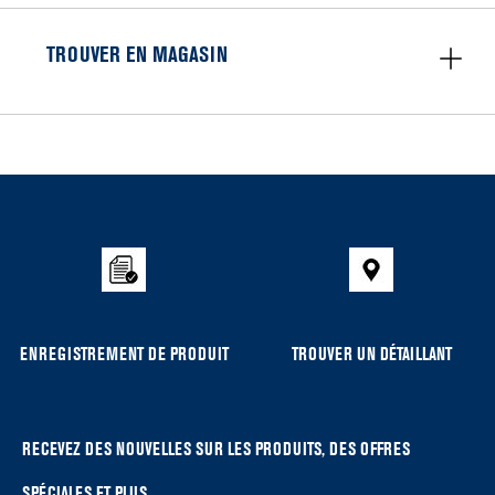
TROUVER EN MAGASIN
Item
added
to
the
compare
list,
you
can
ENREGISTREMENT DE PRODUIT
TROUVER UN DÉTAILLANT
find
it
at
the
RECEVEZ DES NOUVELLES SUR LES PRODUITS, DES OFFRES
end
SPÉCIALES ET PLUS