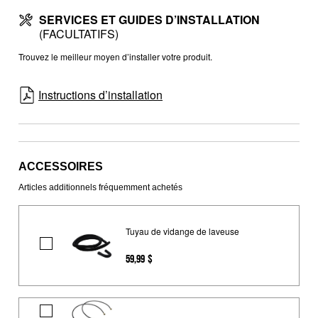
SERVICES ET GUIDES D’INSTALLATION
(FACULTATIFS)
Trouvez le meilleur moyen d’installer votre produit.
Instructions d’installation
ACCESSOIRES
Articles additionnels fréquemment achetés
Tuyau de vidange de laveuse
Tuyau
59,99 $
de
vidange
de
Tuyau
laveuse