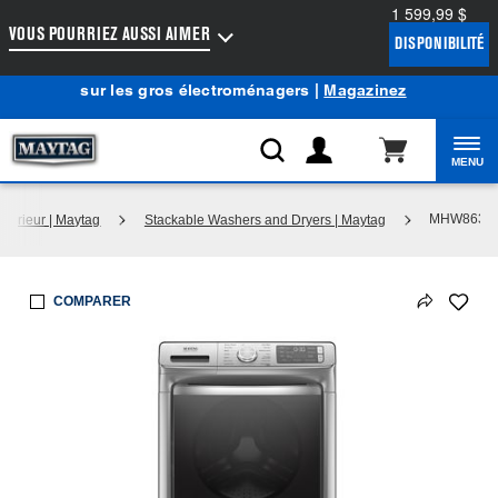
1 599,99 $
Accessibilité du Web
VOUS POURRIEZ AUSSI AIMER
DISPONIBILITÉ
Centre d’aubaines Maytag
: Profitez de prix de liquidation
®
sur les gros électroménagers |
Magazinez
MENU
MHW8630
upérieur | Maytag
Stackable Washers and Dryers | Maytag
COMPARER