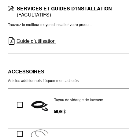
SERVICES ET GUIDES D’INSTALLATION
(FACULTATIFS)
Trouvez le meilleur moyen d’installer votre produit.
Guide d’utilisation
ACCESSOIRES
Articles additionnels fréquemment achetés
Tuyau de vidange de laveuse
Tuyau
59,99 $
de
vidange
de
Tuyau
laveuse