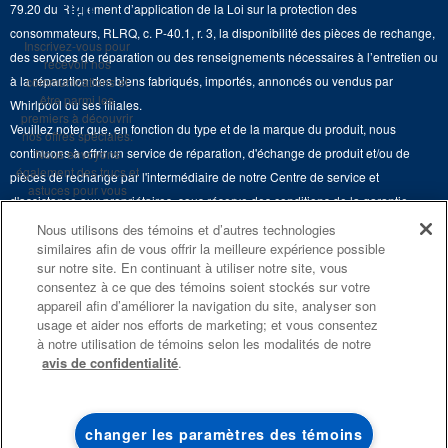
rien
79.20 du Règlement d’application de la Loi sur la protection des
Retours et échanges
Lave-vaisselle et produits de nettoyage de cuisine
consommateurs, RLRQ, c. P-40.1, r. 3, la disponibilité des pièces de rechange,
Whirlpool et Corporation
Inscrivez-vous pour
Accessibilité
des services de réparation ou des renseignements nécessaires à l’entretien ou
recevoir nos
Whirlpool au Canada
à la réparation des biens fabriqués, importés, annoncés ou vendus par
communications et
Services d'abonnement
être parmi les
Whirlpool ou ses filiales.
premiers à découvrir
Veuillez noter que, en fonction du type et de la marque du produit, nous
Résidents du Québec
nos offres spéciales.
continuons à offrir un service de réparation, d'échange de produit et/ou de
Nous envoyons
également des trucs et
pièces de rechange par l'intermédiaire de notre Centre de service et
astuces pour vous
d'assistance aux propriétaires, sous réserve des conditions de la garantie
aider à tirer le meilleur
limitée du fabricant. Pour plus d'informations, veuillez consulter les sites Web
parti de vos
Nous utilisons des témoins et d’autres technologies
électroménagers.
similaires afin de vous offrir la meilleure expérience possible
de nos différentes marques sous la rubrique « Service et assistance » ou
sur notre site. En continuant à utiliser notre site, vous
appeler le 1-800-807-6777. Pour InSinkErator, appelez le 1-800-561-1700.
consentez à ce que des témoins soient stockés sur votre
S'INSCRIRE
appareil afin d’améliorer la navigation du site, analyser son
Ce marchand en ligne est situé au 200-6750, avenue Century, Mississauga
**Une fois que je
usage et aider nos efforts de marketing; et vous consentez
(Ontario) L5N 0B7. ®/TM © 2026 Maytag. Tous droits réservés.
m’inscris, Whirlpool
à notre utilisation de témoins selon les modalités de notre
Canada peut
avis de confidentialité
.
communiquer avec moi,
Conditions d’utilisation
Avis de confidentialité
Plan du site
y compris par courriel,
au sujet de ses offres
spéciales, événements
Communiquez avec nous
exclusifs, marques,
changer les paramètres des témoins
produits et services.