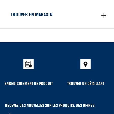
TROUVER EN MAGASIN
Item
added
to
the
compare
list,
you
can
ENREGISTREMENT DE PRODUIT
TROUVER UN DÉTAILLANT
find
it
at
the
RECEVEZ DES NOUVELLES SUR LES PRODUITS, DES OFFRES
end