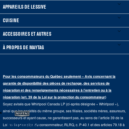
Mes électroménagers
APPAREILS DE LESSIVE
Enregistrer un produit
Laveuses et sécheuses
CUISINE
Guides et documentation
Laveuses à chargement frontal
Réfrigérateurs
ACCESSOIRES ET AUTRES
Planifier une installation
Laveuses à chargement vertical
Portes françaises
Accessoires
À PROPOS DE MAYTAG
Planifier une réparation
Sécheuses au gaz
Congélateur inférieur
Filtres à eau pour réfrigérateur
Points de vente
Renseignements sur la garantie
Sécheuses électriques
Congélateur supérieur
Programme d’abonnement aux filtres à eau
Presse et médias
Programmes de service prolongé
Pour les consommateurs du Québec seulement – Avis concernant la
Piédestaux de lessive
Cuisinières
Communiquez avec nous
garantie de disponibilité des pièces de rechange, des services de
Pièces de rechange
Qualité Commerciale
réparation et des renseignements nécessaires à l’entretien ou à la
Fours muraux
À propos de nous
réparation (art. 39 de la Loi sur la protection du consommateur)
Aide sur les produits
Duos de Lessive
Tables de cuisson
Soyez avisés que Whirlpool Canada LP (ci-après désignée « Whirlpool »),
Monsieur Maytag
×
Suivre ma commande
ainsi que les sociétés du même groupe, ses filiales, sociétés mères, assureurs,
Hottes
Carrières
successeurs et ayant cause, ne garantissent pas, au sens de l’article 39 de la
Services de livraison et d'installation
Ne manquez
Loi sur la protection du consommateur, RLRQ, c. P-40.1 et des articles 79.18 à
Fours à micro-ondes
Renseignements relatifs aux rappels