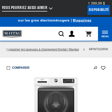
1 399,99 $
Accessibilité du Web
VOUS POURRIEZ AUSSI AIMER
DISPONIBILITÉ
Centre d’aubaines Maytag
: Profitez de prix de liquidation
®
sur les gros électroménagers |
Magazinez
MENU
MFW7020RW
Magasiner les laveuses à chargement frontal | Maytag
COMPARER