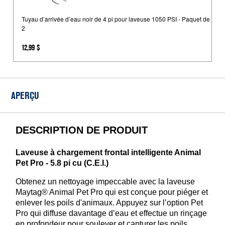
d’arrivée
d’eau
Tuyau d’arrivée d’eau noir de 4 pi pour laveuse 1050 PSI - Paquet de
2
noir
de
12,99 $
4
pi
pour
laveuse
APERÇU
1050
PSI
-
DESCRIPTION DE PRODUIT
Paquet
de
Laveuse à chargement frontal intelligente Animal
2
Pet Pro - 5.8 pi cu (C.E.I.)
Obtenez un nettoyage impeccable avec la laveuse
Maytag® Animal Pet Pro qui est conçue pour piéger et
enlever les poils d'animaux. Appuyez sur l’option Pet
Pro qui diffuse davantage d’eau et effectue un rinçage
en profondeur pour soulever et capturer les poils