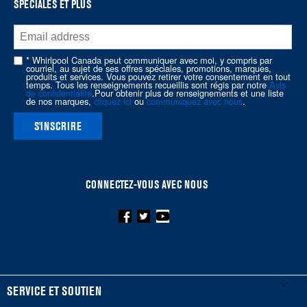
SPÉCIALES ET PLUS
of
this
page
* Whirlpool Canada peut communiquer avec moi, y compris par
courriel, au sujet de ses offres spéciales, promotions, marques,
produits et services. Vous pouvez retirer votre consentement en tout
temps. Tous les renseignements recueillis sont régis par notre
Avis
de confidentialité
.Pour obtenir plus de renseignements et une liste
de nos marques,
cliquez ici
ou
communiquez avec nous
.
S'INSCRIRE
CONNECTEZ-VOUS AVEC NOUS
FOOTER
SERVICE ET SOUTIEN