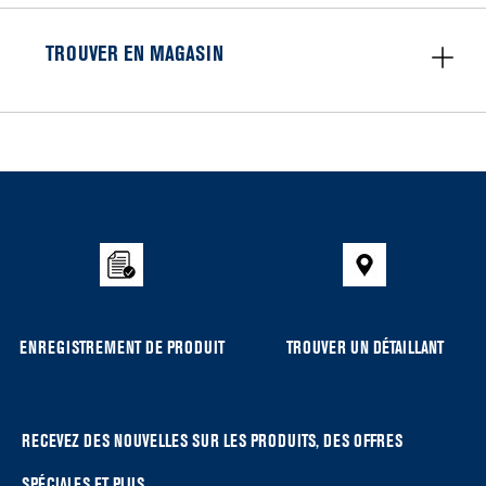
TROUVER EN MAGASIN
Item
added
to
the
compare
list,
you
can
ENREGISTREMENT DE PRODUIT
TROUVER UN DÉTAILLANT
find
it
at
the
RECEVEZ DES NOUVELLES SUR LES PRODUITS, DES OFFRES
end
SPÉCIALES ET PLUS