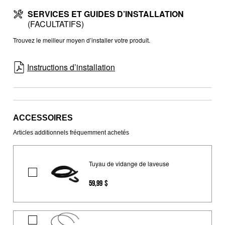
SERVICES ET GUIDES D’INSTALLATION
(FACULTATIFS)
Trouvez le meilleur moyen d’installer votre produit.
Instructions d’installation
ACCESSOIRES
Articles additionnels fréquemment achetés
Tuyau de vidange de laveuse
Tuyau
59,99 $
de
vidange
de
Tuyau
laveuse