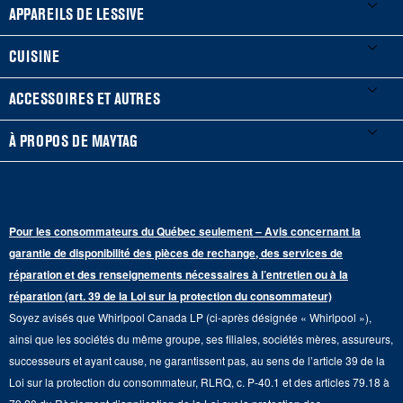
Mes électroménagers
APPAREILS DE LESSIVE
Enregistrer un produit
Laveuses et sécheuses
CUISINE
Guides et documentation
Laveuses à chargement frontal
Réfrigérateurs
ACCESSOIRES ET AUTRES
Planifier une installation
Laveuses à chargement vertical
Portes françaises
Accessoires
À PROPOS DE MAYTAG
Planifier une réparation
Sécheuses au gaz
Congélateur inférieur
Filtres à eau pour réfrigérateur
Points de vente
Renseignements sur la garantie
Sécheuses électriques
Congélateur supérieur
Programme d’abonnement aux filtres à eau
Presse et médias
Programmes de service prolongé
Pour les consommateurs du Québec seulement – Avis concernant la
Piédestaux de lessive
Cuisinières
Communiquez avec nous
garantie de disponibilité des pièces de rechange, des services de
Pièces de rechange
Qualité Commerciale
réparation et des renseignements nécessaires à l’entretien ou à la
Fours muraux
À propos de nous
réparation (art. 39 de la Loi sur la protection du consommateur)
Aide sur les produits
Duos de Lessive
Tables de cuisson
Soyez avisés que Whirlpool Canada LP (ci-après désignée « Whirlpool »),
Monsieur Maytag
Suivre ma commande
ainsi que les sociétés du même groupe, ses filiales, sociétés mères, assureurs,
Hottes
Carrières
successeurs et ayant cause, ne garantissent pas, au sens de l’article 39 de la
Services de livraison et d'installation
Loi sur la protection du consommateur, RLRQ, c. P-40.1 et des articles 79.18 à
Fours à micro-ondes
Renseignements relatifs aux rappels