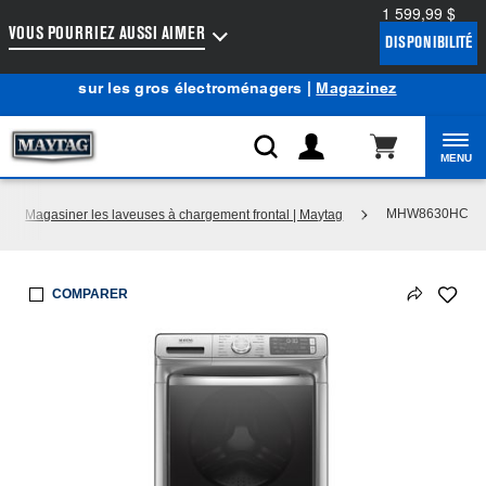
1 599,99 $
Accessibilité du Web
VOUS POURRIEZ AUSSI AIMER
DISPONIBILITÉ
Centre d’aubaines Maytag
: Profitez de prix de liquidation
®
sur les gros électroménagers |
Magazinez
MENU
MHW8630HC
Magasiner les laveuses à chargement frontal | Maytag
COMPARER