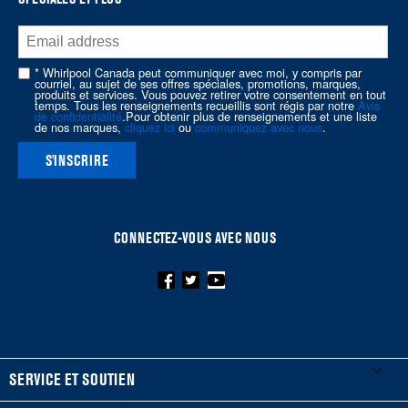
of
this
page
* Whirlpool Canada peut communiquer avec moi, y compris par
courriel, au sujet de ses offres spéciales, promotions, marques,
produits et services. Vous pouvez retirer votre consentement en tout
temps. Tous les renseignements recueillis sont régis par notre
Avis
de confidentialité
.Pour obtenir plus de renseignements et une liste
de nos marques,
cliquez ici
ou
communiquez avec nous
.
S'INSCRIRE
CONNECTEZ-VOUS AVEC NOUS
FOOTER
SERVICE ET SOUTIEN