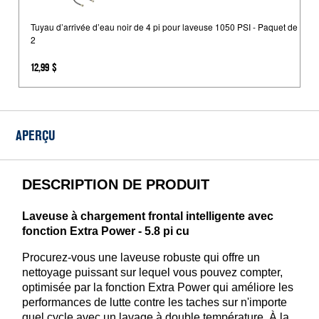
d’arrivée
d’eau
Tuyau d’arrivée d’eau noir de 4 pi pour laveuse 1050 PSI - Paquet de
2
noir
de
12,99 $
4
pi
pour
laveuse
APERÇU
1050
PSI
-
DESCRIPTION DE PRODUIT
Paquet
de
Laveuse à chargement frontal intelligente avec
2
fonction Extra Power - 5.8 pi cu
Procurez-vous une laveuse robuste qui offre un
nettoyage puissant sur lequel vous pouvez compter,
optimisée par la fonction Extra Power qui améliore les
performances de lutte contre les taches sur n'importe
quel cycle avec un lavage à double température. À la