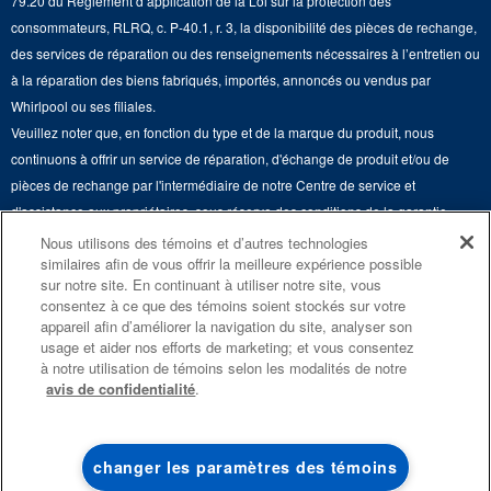
79.20 du Règlement d’application de la Loi sur la protection des
Retours et échanges
Lave-vaisselle et produits de nettoyage de cuisine
consommateurs, RLRQ, c. P-40.1, r. 3, la disponibilité des pièces de rechange,
Whirlpool et Corporation
Accessibilité
des services de réparation ou des renseignements nécessaires à l’entretien ou
Whirlpool au Canada
à la réparation des biens fabriqués, importés, annoncés ou vendus par
Services d'abonnement
Whirlpool ou ses filiales.
Veuillez noter que, en fonction du type et de la marque du produit, nous
Résidents du Québec
continuons à offrir un service de réparation, d'échange de produit et/ou de
pièces de rechange par l'intermédiaire de notre Centre de service et
d'assistance aux propriétaires, sous réserve des conditions de la garantie
limitée du fabricant. Pour plus d'informations, veuillez consulter les sites Web
Nous utilisons des témoins et d’autres technologies
similaires afin de vous offrir la meilleure expérience possible
de nos différentes marques sous la rubrique « Service et assistance » ou
sur notre site. En continuant à utiliser notre site, vous
appeler le 1-800-807-6777. Pour InSinkErator, appelez le 1-800-561-1700.
consentez à ce que des témoins soient stockés sur votre
appareil afin d’améliorer la navigation du site, analyser son
Ce marchand en ligne est situé au 200-6750, avenue Century, Mississauga
usage et aider nos efforts de marketing; et vous consentez
(Ontario) L5N 0B7. ®/TM © 2026 Maytag. Tous droits réservés.
à notre utilisation de témoins selon les modalités de notre
avis de confidentialité
.
Conditions d’utilisation
Avis de confidentialité
Plan du site
Communiquez avec nous
changer les paramètres des témoins