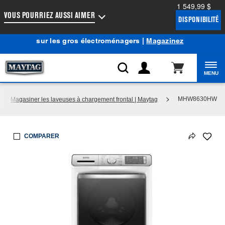
1 549,99 $
Accessibilité du Web
VOUS POURRIEZ AUSSI AIMER
DISPONIBILITÉ
Centre d’aubaines Maytag
: Profitez de prix de liquidation
®
sur les gros électroménagers |
Magazinez
MENU
MHW8630HW
Magasiner les laveuses à chargement frontal | Maytag
COMPARER