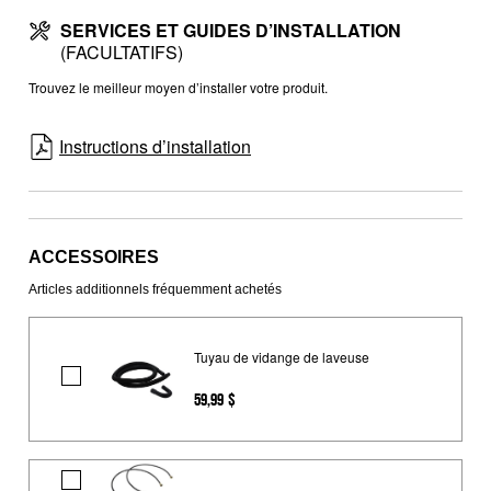
SERVICES ET GUIDES D’INSTALLATION
(FACULTATIFS)
Trouvez le meilleur moyen d’installer votre produit.
Instructions d’installation
ACCESSOIRES
Articles additionnels fréquemment achetés
Tuyau de vidange de laveuse
Tuyau
59,99 $
de
vidange
de
Tuyau
laveuse