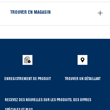
TROUVER EN MAGASIN
Item
added
to
the
compare
list,
you
can
ENREGISTREMENT DE PRODUIT
TROUVER UN DÉTAILLANT
find
it
at
the
RECEVEZ DES NOUVELLES SUR LES PRODUITS, DES OFFRES
end
SPÉCIALES ET PLUS