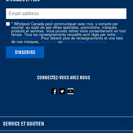
of
this
page
* Whirlpool Canada peut communiquer avec moi, y compris par
courriel, au sujet de ses offres spéciales, promotions, marques,
produits et services. Vous pouvez retirer votre consentement en tout
temps. Tous les renseignements recueillis sont régis par notre
Avis
de confidentialité
.Pour obtenir plus de renseignements et une liste
de nos marques,
cliquez ici
ou
communiquez avec nous
.
S'INSCRIRE
CONNECTEZ-VOUS AVEC NOUS
FOOTER
SERVICE ET SOUTIEN