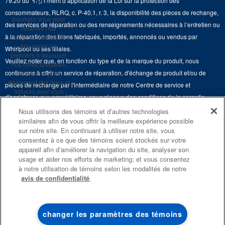
rien
79.20 du Règlement d’application de la Loi sur la protection des
Retours et échanges
Lave-vaisselle et produits de nettoyage de cuisine
consommateurs, RLRQ, c. P-40.1, r. 3, la disponibilité des pièces de rechange,
Whirlpool et Corporation
Inscrivez-vous pour
Accessibilité
des services de réparation ou des renseignements nécessaires à l’entretien ou
recevoir nos
Whirlpool au Canada
à la réparation des biens fabriqués, importés, annoncés ou vendus par
communications et
Services d'abonnement
être parmi les
Whirlpool ou ses filiales.
premiers à découvrir
Veuillez noter que, en fonction du type et de la marque du produit, nous
Résidents du Québec
nos offres spéciales.
continuons à offrir un service de réparation, d'échange de produit et/ou de
Nous envoyons
également des trucs et
pièces de rechange par l'intermédiaire de notre Centre de service et
astuces pour vous
d'assistance aux propriétaires, sous réserve des conditions de la garantie
aider à tirer le meilleur
limitée du fabricant. Pour plus d'informations, veuillez consulter les sites Web
parti de vos
Nous utilisons des témoins et d’autres technologies
électroménagers.
similaires afin de vous offrir la meilleure expérience possible
de nos différentes marques sous la rubrique « Service et assistance » ou
sur notre site. En continuant à utiliser notre site, vous
appeler le 1-800-807-6777. Pour InSinkErator, appelez le 1-800-561-1700.
consentez à ce que des témoins soient stockés sur votre
S'INSCRIRE
appareil afin d’améliorer la navigation du site, analyser son
Ce marchand en ligne est situé au 200-6750, avenue Century, Mississauga
**Une fois que je
usage et aider nos efforts de marketing; et vous consentez
(Ontario) L5N 0B7. ®/TM © 2026 Maytag. Tous droits réservés.
m’inscris, Whirlpool
à notre utilisation de témoins selon les modalités de notre
Canada peut
avis de confidentialité
.
communiquer avec moi,
Conditions d’utilisation
Avis de confidentialité
Plan du site
y compris par courriel,
au sujet de ses offres
spéciales, événements
Communiquez avec nous
exclusifs, marques,
changer les paramètres des témoins
produits et services.
Vous pouvez retirer