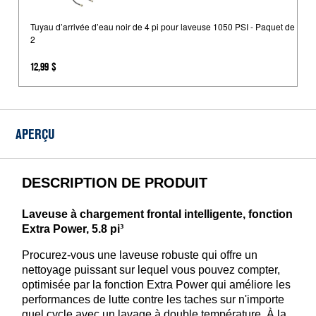
d’arrivée
d’eau
Tuyau d’arrivée d’eau noir de 4 pi pour laveuse 1050 PSI - Paquet de
2
noir
de
12,99 $
4
pi
pour
laveuse
APERÇU
1050
PSI
-
DESCRIPTION DE PRODUIT
Paquet
de
Laveuse à chargement frontal intelligente, fonction
2
Extra Power, 5.8 pi³
Procurez-vous une laveuse robuste qui offre un
nettoyage puissant sur lequel vous pouvez compter,
optimisée par la fonction Extra Power qui améliore les
performances de lutte contre les taches sur n'importe
quel cycle avec un lavage à double température. À la