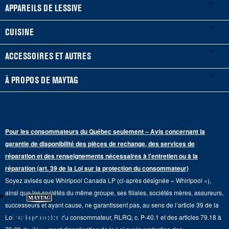
Mes électroménagers
APPAREILS DE LESSIVE
Enregistrer un produit
Laveuses et sécheuses
CUISINE
Guides et documentation
Laveuses à chargement frontal
Réfrigérateurs
ACCESSOIRES ET AUTRES
Planifier une installation
Laveuses à chargement vertical
Portes françaises
Accessoires
À PROPOS DE MAYTAG
Planifier une réparation
Sécheuses au gaz
Congélateur inférieur
Filtres à eau pour réfrigérateur
Points de vente
Renseignements sur la garantie
Sécheuses électriques
Congélateur supérieur
Programme d’abonnement aux filtres à eau
Presse et médias
Programmes de service prolongé
Pour les consommateurs du Québec seulement – Avis concernant la
Piédestaux de lessive
Cuisinières
Communiquez avec nous
garantie de disponibilité des pièces de rechange, des services de
Pièces de rechange
Qualité Commerciale
réparation et des renseignements nécessaires à l’entretien ou à la
Fours muraux
À propos de nous
réparation (art. 39 de la Loi sur la protection du consommateur)
Aide sur les produits
Duos de Lessive
Tables de cuisson
Soyez avisés que Whirlpool Canada LP (ci-après désignée « Whirlpool »),
Monsieur Maytag
×
Suivre ma commande
ainsi que les sociétés du même groupe, ses filiales, sociétés mères, assureurs,
Hottes
Carrières
successeurs et ayant cause, ne garantissent pas, au sens de l’article 39 de la
Services de livraison et d'installation
Ne manquez
Loi sur la protection du consommateur, RLRQ, c. P-40.1 et des articles 79.18 à
Fours à micro-ondes
Renseignements relatifs aux rappels