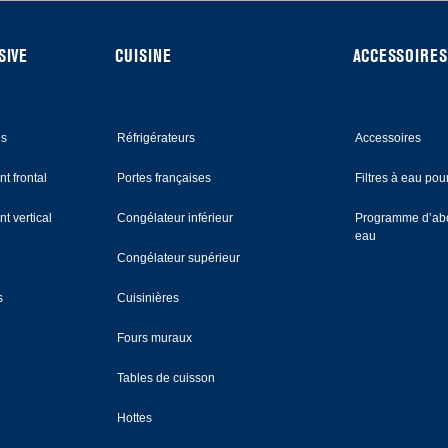
SIVE
CUISINE
ACCESSOIRES
es
Réfrigérateurs
Accessoires
t frontal
Portes françaises
Filtres à eau pour
t vertical
Congélateur inférieur
Programme d’abo
eau
Congélateur supérieur
s
Cuisinières
Fours muraux
Tables de cuisson
Hottes