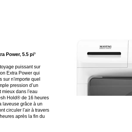
PSI
-
Paquet
de
2
a Power, 5.5 pi³
toyage puissant sur
ion Extra Power qui
s sur n'importe quel
imple pression d’un
t mieux dans l'eau
resh Hold® de 16 heures
a laveuse grâce à un
t circuler l'air à travers
heures après la fin du