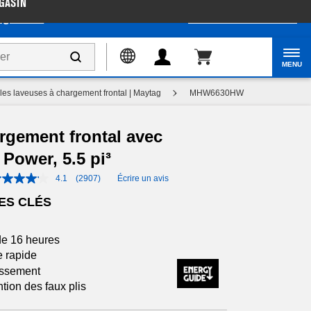
GASIN
gazinez
Accessibilité du Web
MENU
les laveuses à chargement frontal | Maytag
MHW6630HW
rgement frontal avec
 Power, 5.5 pi³
4.1
(2907)
Écrire un avis
ES CLÉS
de 16 heures
 rapide
issement
ion des faux plis