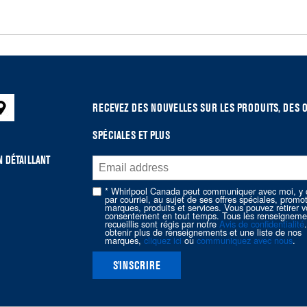
RECEVEZ DES NOUVELLES SUR LES PRODUITS, DES 
SPÉCIALES ET PLUS
 DÉTAILLANT
* Whirlpool Canada peut communiquer avec moi, y 
par courriel, au sujet de ses offres spéciales, promo
marques, produits et services. Vous pouvez retirer v
consentement en tout temps. Tous les renseigneme
recueillis sont régis par notre
Avis de confidentialité
obtenir plus de renseignements et une liste de nos
marques,
cliquez ici
ou
communiquez avec nous
.
S'INSCRIRE