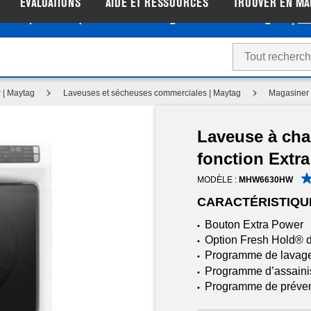
ÉVALUATIONS
AIDE ET RESSOURCES
TROUVER EN MA
tez de prix de liquidation sur les gros électroménagers |
Ma
 | Maytag
Laveuses et sécheuses commerciales | Maytag
Magasiner 
Laveuse à cha
fonction Extra
MODÈLE :
MHW6630HW
CARACTÉRISTIQU
Bouton Extra Power
•
Option Fresh Hold® 
•
Programme de lavage
•
Programme d’assain
•
Programme de prévent
•