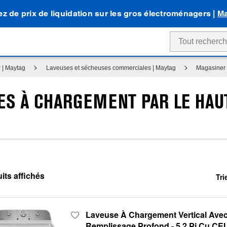
tez de prix de liquidation sur les gros électroménagers |
Ma
 | Maytag
Laveuses et sécheuses commerciales | Maytag
Magasiner 
S À CHARGEMENT PAR LE HAUT
Tri
Cont
Cha
of
the
the
sort
pag
by
has
opti
Laveuse À Chargement Vertical Ave
bee
the
Remplissage Profond - 5.2 Pi Cu CEI