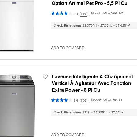
Option Animal Pet Pro - 5,5 Pi Cu
Modèle:
MTW5600RW
4.1
(799)
Check Dimensions
43.375” H × 27.25” L × 27.625” P
ADD TO COMPARE
Laveuse Intelligente À Chargement
Vertical À Agitateur Avec Fonction
Extra Power - 6 Pi Cu
Modèle:
MTW6205RR
3.9
(706)
Check Dimensions
42” H × 27.375” L × 27.75” P
ADD TO COMPARE