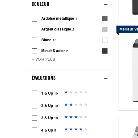
COULEUR
Ardoise métallique
1
Argent classique
2
Meilleur V
Blanc
10
Minuit S acier
2
VOIR PLUS
ÉVALUATIONS
1 & Up
10
2 & Up
10
3 & Up
10
4 & Up
5