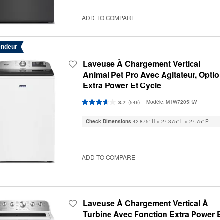
ADD TO COMPARE
endeur
Laveuse À Chargement Vertical
Animal Pet Pro Avec Agitateur, Opti
Extra Power Et Cycle
D’assainissement Avec Oxi - 6 Pi Cu
Modèle:
MTW7205RW
3.7
(546)
Check Dimensions
42.875” H × 27.375” L × 27.75” P
ADD TO COMPARE
Laveuse À Chargement Vertical À
Turbine Avec Fonction Extra Power 