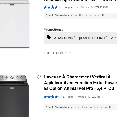
cha
pag
will
Modèle:
MVW4505MW
4.0
(18701)
refr
upda
Check Dimensions
43.25” H × 27.75” L × 27” P
the
cont
Promotions:
ABANDONNÉ. QUANTITÉS LIMITÉES***
ADD TO COMPARE
Laveuse À Chargement Vertical À
Agitateur Avec Fonction Extra Powe
Et Option Animal Pet Pro - 5,4 Pi Cu
Modèle:
MTW5605RU
4.1
(798)
Check Dimensions
43.375” H × 27.25” L × 27.625” P