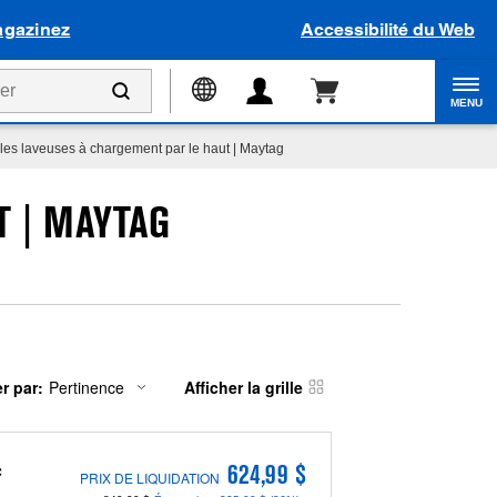
gazinez
Accessibilité du Web
MENU
les laveuses à chargement par le haut | Maytag
 | MAYTAG
er par:
Pertinence
Afficher la grille
ent
nging
e
on
c
624,99 $
PRIX DE LIQUIDATION
n