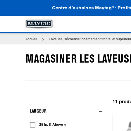
Centre d’aubaines Maytag
: Profi
®
Accueil
Laveuse, sécheuse: chargement frontal et supérieur
MAGASINER LES LAVEUSE
11
LARGEUR
25 In. & Above
9