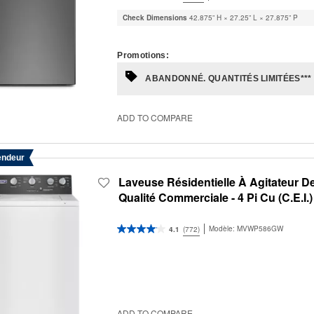
Check Dimensions
42.875” H × 27.25” L × 27.875” P
Promotions:
ABANDONNÉ. QUANTITÉS LIMITÉES***
ADD TO COMPARE
endeur
Laveuse Résidentielle À Agitateur D
Qualité Commerciale - 4 Pi Cu (C.E.I.)
Modèle:
MVWP586GW
4.1
(772)
ADD TO COMPARE