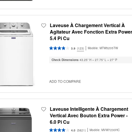
Laveuse À Chargement Vertical À
Agitateur Avec Fonction Extra Power
5.4 Pi Cu
Modèle:
MTW5205TW
3.9
(123)
Check Dimensions
43.25” H × 27.75” L × 27” P
ADD TO COMPARE
Laveuse Intelligente À Chargement
Vertical Avec Bouton Extra Power -
6.0 Pi Cu
Modèle:
MVW7230HC
4.0
(5821)