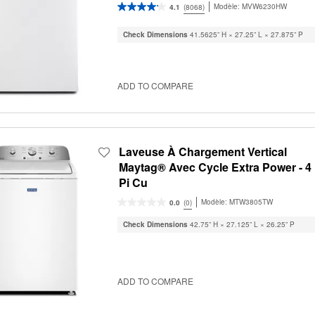
Modèle:
MVW6230HW
4.1
(8068)
Check Dimensions
41.5625” H × 27.25” L × 27.875” P
ADD TO COMPARE
Laveuse À Chargement Vertical
Maytag® Avec Cycle Extra Power - 4
Pi Cu
Modèle:
MTW3805TW
0.0
(0)
Check Dimensions
42.75” H × 27.125” L × 26.25” P
ADD TO COMPARE